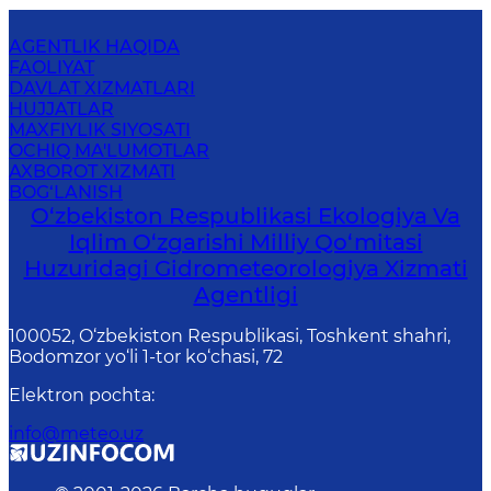
AGENTLIK HAQIDA
FAOLIYAT
DAVLAT XIZMATLARI
HUJJATLAR
MAXFIYLIK SIYOSATI
OCHIQ MA'LUMOTLAR
AXBOROT XIZMATI
BOG‘LANISH
O‘zbekiston Respublikasi Ekologiya Va
Iqlim O‘zgarishi Milliy Qo‘mitasi
Huzuridagi Gidrometeorologiya Xizmati
Agentligi
100052, O‘zbekiston Respublikasi, Toshkent shahri,
Bodomzor yo‘li 1-tor ko‘chasi, 72
Elektron pochta
:
info@meteo.uz