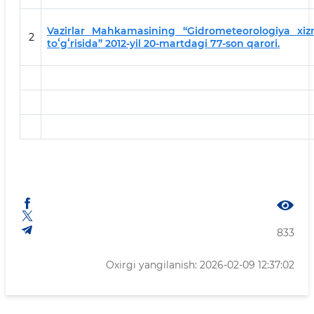
Vazirlar Mahkamasining “Gidrometeorologiya xi
2
toʻgʻrisida” 2012-yil 20-martdagi 77-son qarori.
833
Oxirgi yangilanish: 2026-02-09 12:37:02