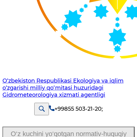
O‘zbekiston Respublikasi Ekologiya va iqlim
o‘zgarishi milliy qo‘mitasi huzuridagi
Gidrometeorologiya xizmati agentligi
+99855 503-21-20
;
O‘z kuchini yo‘qotgan normativ-huquqiy