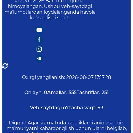
© 2001-
2026
Barcha huquqlar
himoyalangan. Ushbu veb-saytdagi
ma’lumotlardan foydalanganda havola
ko‘rsatilishi shart.
Oxirgi yangilanish
:
2026-08-07 17:17:28
Onlayn:
0
Amallar:
555
Tashriflar:
251
Veb-saytdagi o‘rtacha vaqt:
93
Diqqat! Agar siz matnda xatoliklarni aniqlasangiz,
ma’muriyatni xabardor qilish uchun ularni belgilab,