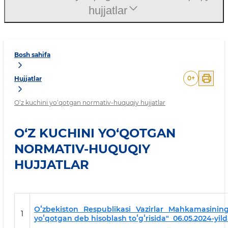
hujjatlar
Bosh sahifa
0
+
Hujjatlar
O‘z kuchini yo‘qotgan normativ-huquqiy hujjatlar
O‘Z KUCHINI YO‘QOTGAN
NORMATIV-HUQUQIY
HUJJATLAR
Oʻzbekiston Respublikasi Vazirlar Mahkamasinin
1
yoʻqotgan deb hisoblash toʻgʻrisida" 06.05.2024-yild