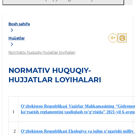
Bosh sahifa
0
+
Hujjatlar
Normativ huquqiy-hujjatlar loyihalari
NORMATIV HUQUQIY-
HUJJATLAR LOYIHALARI
O‘zbekiston Respublikasi Vazirlar Mahkamasining “Gidrometeoro
1
ko‘rsatish reglamentini tasdiqlash to‘g‘risida” 2021-yil 6-avgu
2
O‘zbekiston Respublikasi Ekologiya va iqlim o‘zgarishi milliy