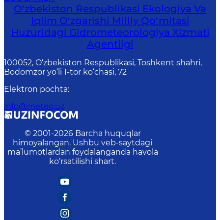
O‘zbekiston Respublikasi Ekologiya Va
Iqlim O‘zgarishi Milliy Qo‘mitasi
Huzuridagi Gidrometeorologiya Xizmati
Agentligi
100052, O‘zbekiston Respublikasi, Toshkent shahri,
Bodomzor yo‘li 1-tor ko‘chasi, 72
Elektron pochta
:
info@meteo.uz
© 2001-
2026
Barcha huquqlar
himoyalangan. Ushbu veb-saytdagi
ma’lumotlardan foydalanganda havola
ko‘rsatilishi shart.