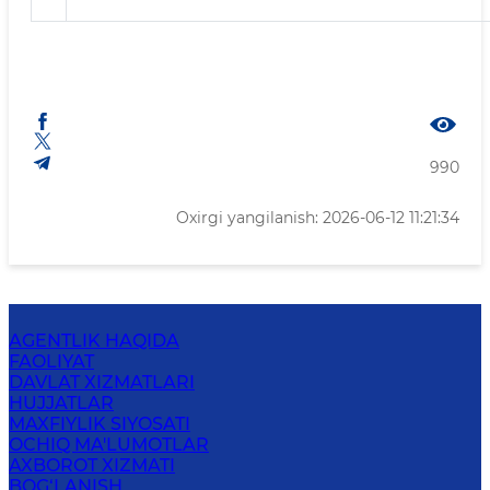
990
Oxirgi yangilanish: 2026-06-12 11:21:34
AGENTLIK HAQIDA
FAOLIYAT
DAVLAT XIZMATLARI
HUJJATLAR
MAXFIYLIK SIYOSATI
OCHIQ MA'LUMOTLAR
AXBOROT XIZMATI
BOG‘LANISH