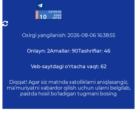
Oxirgi yangilanish
:
2026-08-06 16:38:55
Onlayn:
2
Amallar:
90
Tashriflar:
46
Veb-saytdagi o‘rtacha vaqt:
62
Diqqat! Agar siz matnda xatoliklarni aniqlasangiz,
ma’muriyatni xabardor qilish uchun ularni belgilab,
pastda hosil bo‘ladigan tugmani bosing