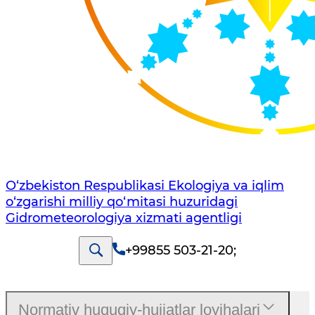
O‘zbekiston Respublikasi Ekologiya va iqlim
o‘zgarishi milliy qo‘mitasi huzuridagi
Gidrometeorologiya xizmati agentligi
+99855 503-21-20
;
Normativ huquqiy-hujjatlar loyihalari