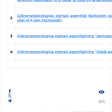
tarkibini tasdiqlash to‘g‘risida”gi 2022-yil 18-aprelda
Gidrometeorologiya xizmati agentligi faoliyatini oc
2
yilgi 41-F-son Farmoyishi
3
Gidrometeorologiya xizmati agentligining "Jamoatchil
4
Gidrometeorologiya xizmati agentligining "Odob-axloq
805