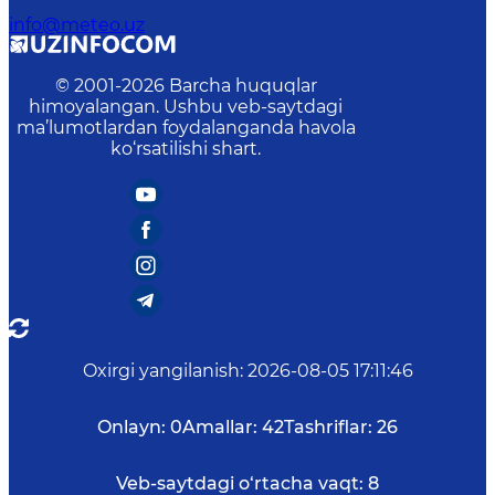
info@meteo.uz
© 2001-
2026
Barcha huquqlar
himoyalangan. Ushbu veb-saytdagi
ma’lumotlardan foydalanganda havola
ko‘rsatilishi shart.
Oxirgi yangilanish
:
2026-08-05 17:11:46
Onlayn:
0
Amallar:
42
Tashriflar:
26
Veb-saytdagi o‘rtacha vaqt:
8