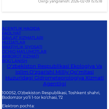
Oxirgi yangilanish: 2026-02-09 15:15:18
AGENTLIK HAQIDA
FAOLIYAT
DAVLAT XIZMATLARI
HUJJATLAR
MAXFIYLIK SIYOSATI
OCHIQ MA'LUMOTLAR
AXBOROT XIZMATI
BOG‘LANISH
O‘zbekiston Respublikasi Ekologiya Va
Iqlim O‘zgarishi Milliy Qo‘mitasi
Huzuridagi Gidrometeorologiya Xizmati
Agentligi
100052, O‘zbekiston Respublikasi, Toshkent shahri,
Bodomzor yo‘li 1-tor ko‘chasi, 72
Elektron pochta
: