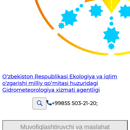
O‘zbekiston Respublikasi Ekologiya va iqlim
o‘zgarishi milliy qo‘mitasi huzuridagi
Gidrometeorologiya xizmati agentligi
+99855 503-21-20
;
Muvofiqlashtiruvchi va maslahat