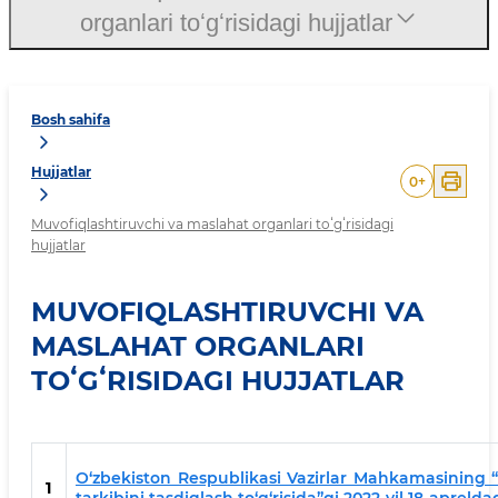
organlari toʻgʻrisidagi hujjatlar
Bosh sahifa
Hujjatlar
0
+
Muvofiqlashtiruvchi va maslahat organlari toʻgʻrisidagi
hujjatlar
MUVOFIQLASHTIRUVCHI VA
MASLAHAT ORGANLARI
TOʻGʻRISIDAGI HUJJATLAR
O‘zbekiston Respublikasi Vazirlar Mahkamasining “
1