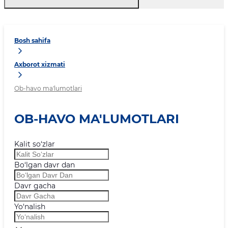
Bosh sahifa
Axborot xizmati
Ob-havo ma'lumotlari
OB-HAVO MA'LUMOTLARI
Kalit so‘zlar
Bo‘lgan davr dan
Davr gacha
Yo‘nalish