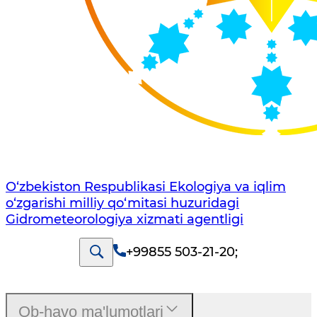
O‘zbekiston Respublikasi Ekologiya va iqlim
o‘zgarishi milliy qo‘mitasi huzuridagi
Gidrometeorologiya xizmati agentligi
+99855 503-21-20
;
Ob-havo ma'lumotlari