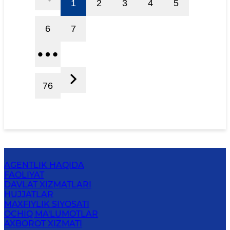
1
2
3
4
5
6
7
76
AGENTLIK HAQIDA
FAOLIYAT
DAVLAT XIZMATLARI
HUJJATLAR
MAXFIYLIK SIYOSATI
OCHIQ MA'LUMOTLAR
AXBOROT XIZMATI