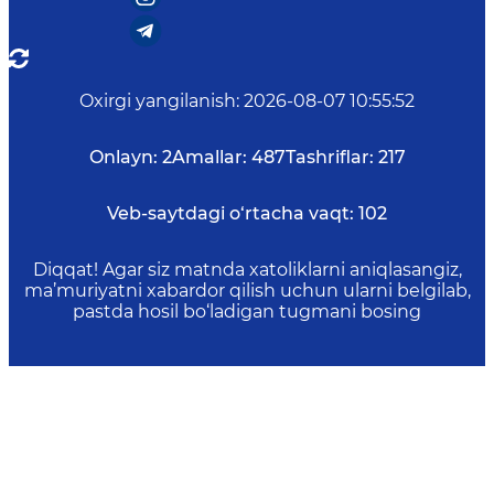
Oxirgi yangilanish
:
2026-08-07 10:55:52
Onlayn:
2
Amallar:
487
Tashriflar:
217
Veb-saytdagi o‘rtacha vaqt:
102
Diqqat! Agar siz matnda xatoliklarni aniqlasangiz,
ma’muriyatni xabardor qilish uchun ularni belgilab,
pastda hosil bo‘ladigan tugmani bosing