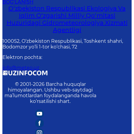
BOG‘LANISH
O‘zbekiston Respublikasi Ekologiya Va
Iqlim O‘zgarishi Milliy Qo‘mitasi
Huzuridagi Gidrometeorologiya Xizmati
Agentligi
100052, O‘zbekiston Respublikasi, Toshkent shahri,
Bodomzor yo‘li 1-tor ko‘chasi, 72
Elektron pochta
:
info@meteo.uz
© 2001-
2026
Barcha huquqlar
himoyalangan. Ushbu veb-saytdagi
ma’lumotlardan foydalanganda havola
ko‘rsatilishi shart.