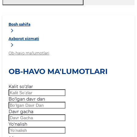
Bosh sahifa
Axborot xizmati
Ob-havo ma'lumotlari
OB-HAVO MA'LUMOTLARI
Kalit so‘zlar
Bo‘lgan davr dan
Davr gacha
Yo‘nalish