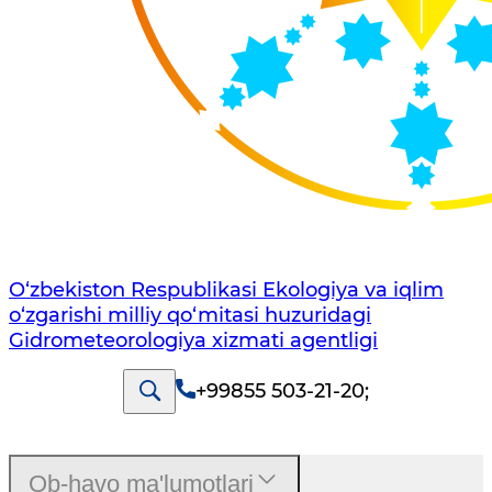
O‘zbekiston Respublikasi Ekologiya va iqlim
o‘zgarishi milliy qo‘mitasi huzuridagi
Gidrometeorologiya xizmati agentligi
+99855 503-21-20
;
Ob-havo ma'lumotlari