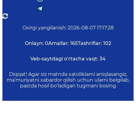
Oxirgi yangilanish
:
2026-08-07 17:17:28
Onlayn:
0
Amallar:
165
Tashriflar:
102
Veb-saytdagi o‘rtacha vaqt:
34
Diqqat! Agar siz matnda xatoliklarni aniqlasangiz,
ma’muriyatni xabardor qilish uchun ularni belgilab,
pastda hosil bo‘ladigan tugmani bosing