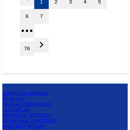
1
2
3
4
5
6
7
76
AGENTLIK HAQIDA
FAOLIYAT
DAVLAT XIZMATLARI
HUJJATLAR
MAXFIYLIK SIYOSATI
OCHIQ MA'LUMOTLAR
AXBOROT XIZMATI