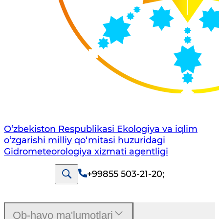
O‘zbekiston Respublikasi Ekologiya va iqlim
o‘zgarishi milliy qo‘mitasi huzuridagi
Gidrometeorologiya xizmati agentligi
+99855 503-21-20
;
Ob-havo ma'lumotlari