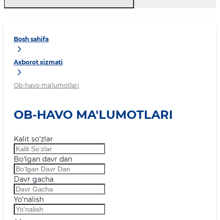
Bosh sahifa
Axborot xizmati
Ob-havo ma'lumotlari
OB-HAVO MA'LUMOTLARI
Kalit so‘zlar
Bo‘lgan davr dan
Davr gacha
Yo‘nalish