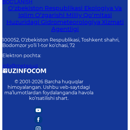
BOG‘LANISH
O‘zbekiston Respublikasi Ekologiya Va
Iqlim O‘zgarishi Milliy Qo‘mitasi
Huzuridagi Gidrometeorologiya Xizmati
Agentligi
100052, O‘zbekiston Respublikasi, Toshkent shahri,
Bodomzor yo‘li 1-tor ko‘chasi, 72
Elektron pochta
:
info@meteo.uz
© 2001-
2026
Barcha huquqlar
himoyalangan. Ushbu veb-saytdagi
ma’lumotlardan foydalanganda havola
ko‘rsatilishi shart.