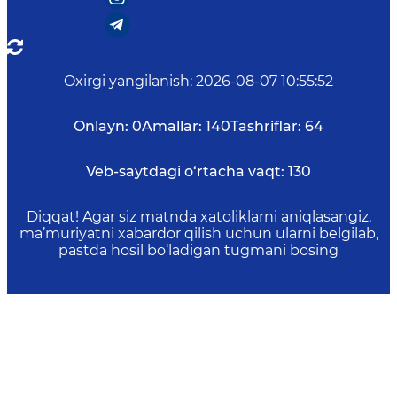
Oxirgi yangilanish
:
2026-08-07 10:55:52
Onlayn:
0
Amallar:
140
Tashriflar:
64
Veb-saytdagi o‘rtacha vaqt:
130
Diqqat! Agar siz matnda xatoliklarni aniqlasangiz,
ma’muriyatni xabardor qilish uchun ularni belgilab,
pastda hosil bo‘ladigan tugmani bosing