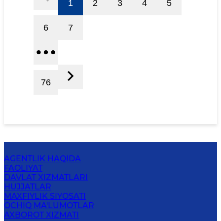
1
2
3
4
5
6
7
76
AGENTLIK HAQIDA
FAOLIYAT
DAVLAT XIZMATLARI
HUJJATLAR
MAXFIYLIK SIYOSATI
OCHIQ MA'LUMOTLAR
AXBOROT XIZMATI