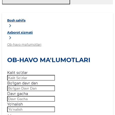
Bosh sahifa
Axborot xizmati
Ob-havo ma'lumotlari
OB-HAVO MA'LUMOTLARI
Kalit so‘zlar
Bo‘lgan davr dan
Davr gacha
Yo‘nalish