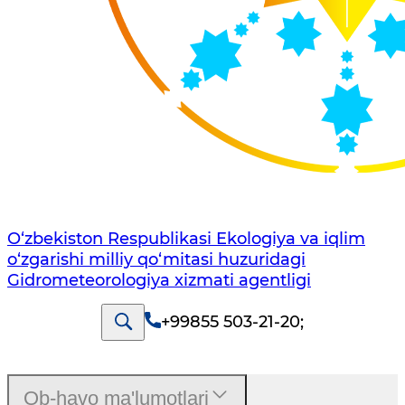
O‘zbekiston Respublikasi Ekologiya va iqlim
o‘zgarishi milliy qo‘mitasi huzuridagi
Gidrometeorologiya xizmati agentligi
+99855 503-21-20
;
Ob-havo ma'lumotlari