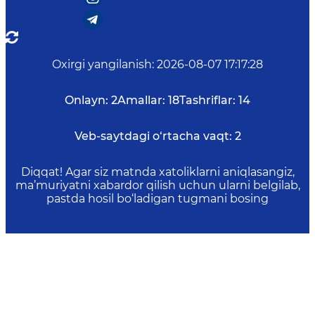
Oxirgi yangilanish
:
2026-08-07 17:17:28
Onlayn:
2
Amallar:
18
Tashriflar:
14
Veb-saytdagi o‘rtacha vaqt:
2
Diqqat! Agar siz matnda xatoliklarni aniqlasangiz,
ma’muriyatni xabardor qilish uchun ularni belgilab,
pastda hosil bo‘ladigan tugmani bosing