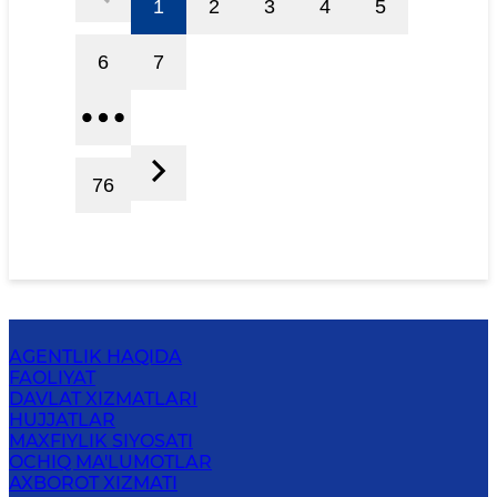
1
2
3
4
5
6
7
76
AGENTLIK HAQIDA
FAOLIYAT
DAVLAT XIZMATLARI
HUJJATLAR
MAXFIYLIK SIYOSATI
OCHIQ MA'LUMOTLAR
AXBOROT XIZMATI