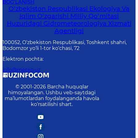
BOG‘LANISH
O‘zbekiston Respublikasi Ekologiya Va
Iqlim O‘zgarishi Milliy Qo‘mitasi
Huzuridagi Gidrometeorologiya Xizmati
Agentligi
100052, O‘zbekiston Respublikasi, Toshkent shahri,
Bodomzor yo‘li 1-tor ko‘chasi, 72
Elektron pochta
:
info@meteo.uz
© 2001-
2026
Barcha huquqlar
himoyalangan. Ushbu veb-saytdagi
ma’lumotlardan foydalanganda havola
ko‘rsatilishi shart.