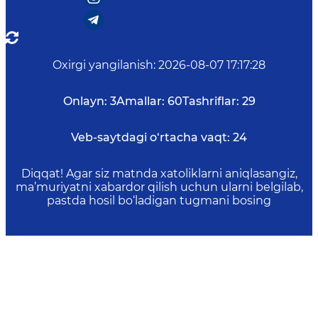
Oxirgi yangilanish
:
2026-08-07 17:17:28
Onlayn:
3
Amallar:
60
Tashriflar:
29
Veb-saytdagi o‘rtacha vaqt:
24
Diqqat! Agar siz matnda xatoliklarni aniqlasangiz,
ma’muriyatni xabardor qilish uchun ularni belgilab,
pastda hosil bo‘ladigan tugmani bosing