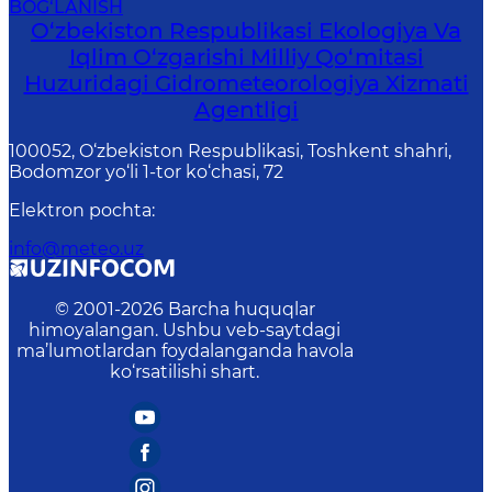
BOG‘LANISH
O‘zbekiston Respublikasi Ekologiya Va
Iqlim O‘zgarishi Milliy Qo‘mitasi
Huzuridagi Gidrometeorologiya Xizmati
Agentligi
100052, O‘zbekiston Respublikasi, Toshkent shahri,
Bodomzor yo‘li 1-tor ko‘chasi, 72
Elektron pochta
:
info@meteo.uz
© 2001-
2026
Barcha huquqlar
himoyalangan. Ushbu veb-saytdagi
ma’lumotlardan foydalanganda havola
ko‘rsatilishi shart.