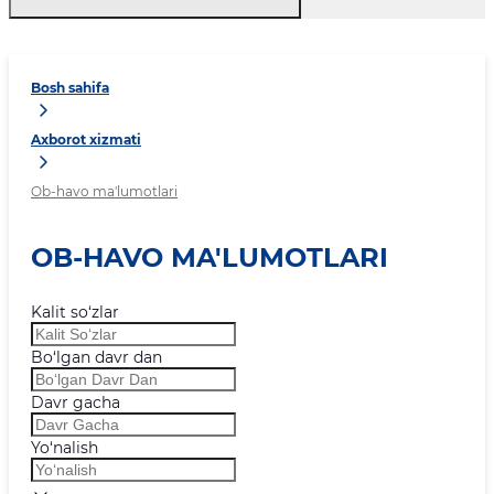
Bosh sahifa
Axborot xizmati
Ob-havo ma'lumotlari
OB-HAVO MA'LUMOTLARI
Kalit so‘zlar
Bo‘lgan davr dan
Davr gacha
Yo‘nalish