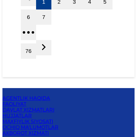
1
2
3
4
5
6
7
76
AGENTLIK HAQIDA
FAOLIYAT
DAVLAT XIZMATLARI
HUJJATLAR
MAXFIYLIK SIYOSATI
OCHIQ MA'LUMOTLAR
AXBOROT XIZMATI