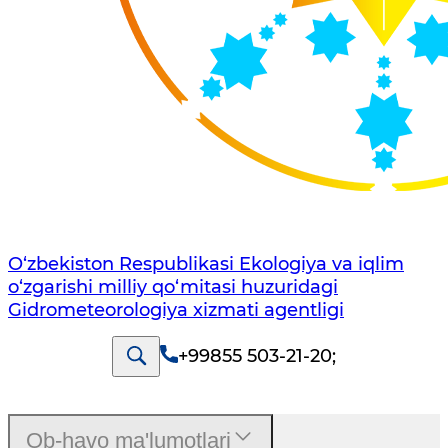
O‘zbekiston Respublikasi Ekologiya va iqlim
o‘zgarishi milliy qo‘mitasi huzuridagi
Gidrometeorologiya xizmati agentligi
+99855 503-21-20
;
Ob-havo ma'lumotlari