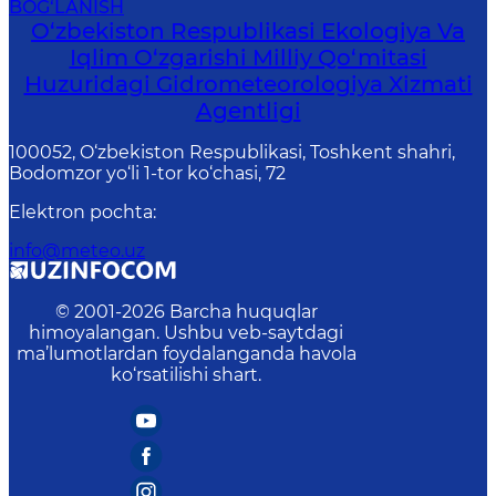
BOG‘LANISH
O‘zbekiston Respublikasi Ekologiya Va
Iqlim O‘zgarishi Milliy Qo‘mitasi
Huzuridagi Gidrometeorologiya Xizmati
Agentligi
100052, O‘zbekiston Respublikasi, Toshkent shahri,
Bodomzor yo‘li 1-tor ko‘chasi, 72
Elektron pochta
:
info@meteo.uz
© 2001-
2026
Barcha huquqlar
himoyalangan. Ushbu veb-saytdagi
ma’lumotlardan foydalanganda havola
ko‘rsatilishi shart.