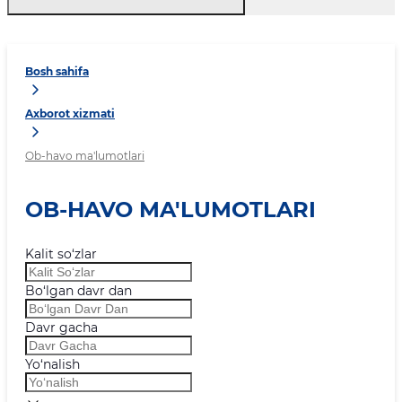
Bosh sahifa
Axborot xizmati
Ob-havo ma'lumotlari
OB-HAVO MA'LUMOTLARI
Kalit so‘zlar
Bo‘lgan davr dan
Davr gacha
Yo‘nalish