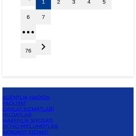
1
2
3
4
5
6
7
76
AGENTLIK HAQIDA
FAOLIYAT
DAVLAT XIZMATLARI
HUJJATLAR
MAXFIYLIK SIYOSATI
OCHIQ MA'LUMOTLAR
AXBOROT XIZMATI