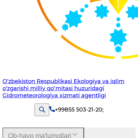
O‘zbekiston Respublikasi Ekologiya va iqlim
o‘zgarishi milliy qo‘mitasi huzuridagi
Gidrometeorologiya xizmati agentligi
+99855 503-21-20
;
Ob-havo ma'lumotlari