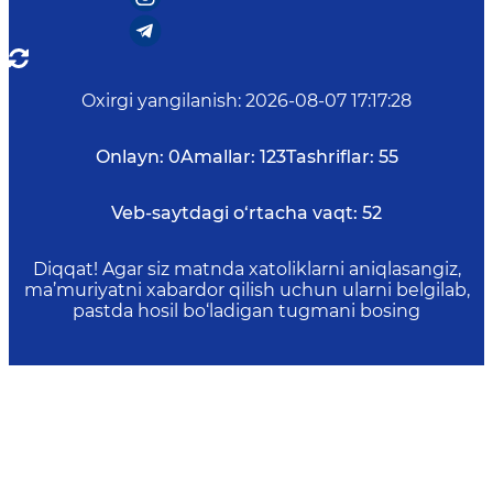
Oxirgi yangilanish
:
2026-08-07 17:17:28
Onlayn:
0
Amallar:
123
Tashriflar:
55
Veb-saytdagi o‘rtacha vaqt:
52
Diqqat! Agar siz matnda xatoliklarni aniqlasangiz,
ma’muriyatni xabardor qilish uchun ularni belgilab,
pastda hosil bo‘ladigan tugmani bosing