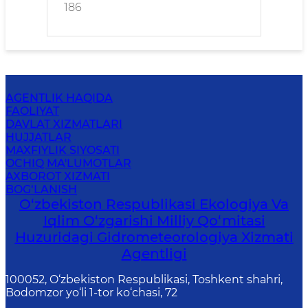
186
AGENTLIK HAQIDA
FAOLIYAT
DAVLAT XIZMATLARI
HUJJATLAR
MAXFIYLIK SIYOSATI
OCHIQ MA'LUMOTLAR
AXBOROT XIZMATI
BOG‘LANISH
O‘zbekiston Respublikasi Ekologiya Va
Iqlim O‘zgarishi Milliy Qo‘mitasi
Huzuridagi Gidrometeorologiya Xizmati
Agentligi
100052, O‘zbekiston Respublikasi, Toshkent shahri,
Bodomzor yo‘li 1-tor ko‘chasi, 72