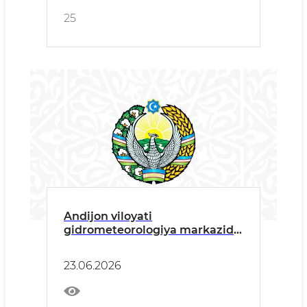
25
Andijon viloyati
gidrometeorologiya markazida
karrupsiyaga qarshi kurashish,
uning oldini olish va komplayns
23.06.2026
nazorati masalalari yuzasidan
tushuntirish va targ'ibot
tadbirlari o'tkazilidi