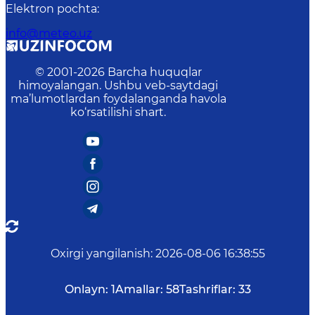
Elektron pochta
:
info@meteo.uz
© 2001-
2026
Barcha huquqlar
himoyalangan. Ushbu veb-saytdagi
ma’lumotlardan foydalanganda havola
ko‘rsatilishi shart.
Oxirgi yangilanish
:
2026-08-06 16:38:55
Onlayn:
1
Amallar:
58
Tashriflar:
33