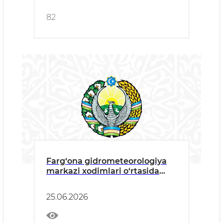
va targ‘ibot ishlari olib borildi
hamda tegishli ko‘rsatmalar
82
berildi.
Farg‘ona gidrometeorologiya
markazi xodimlari o‘rtasida
korrupsiyaga qarshi
tushuntirish targ‘ibot ishlarini
25.06.2026
amalga oshirib tegishli tavsiya
va ko‘rsatmalar berildi