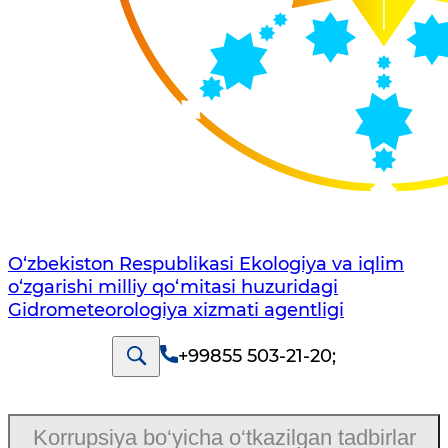
O‘zbekiston Respublikasi Ekologiya va iqlim
o‘zgarishi milliy qo‘mitasi huzuridagi
Gidrometeorologiya xizmati agentligi
+99855 503-21-20
;
Korrupsiya bo‘yicha o‘tkazilgan tadbirlar