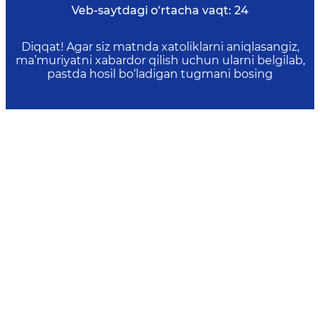
Veb-saytdagi o‘rtacha vaqt:
24
Diqqat! Agar siz matnda xatoliklarni aniqlasangiz,
ma’muriyatni xabardor qilish uchun ularni belgilab,
pastda hosil bo‘ladigan tugmani bosing