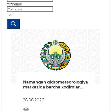
Yo‘nalish
Namangan gidrometeorologiya
markazida barcha xodimlar
ishtirokida yig‘ilish o‘tkazilib,
"Korrupsiyaga qarshi
26.06.2026
kurashish" va komplayens-
nazorat bo‘yicha tushuntirish