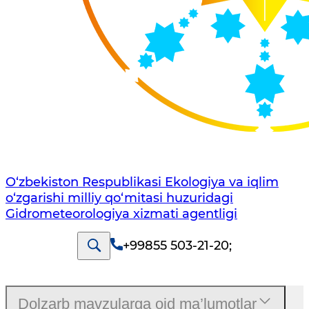
O‘zbekiston Respublikasi Ekologiya va iqlim
o‘zgarishi milliy qo‘mitasi huzuridagi
Gidrometeorologiya xizmati agentligi
+99855 503-21-20
;
Dolzarb mavzularga oid ma’lumotlar