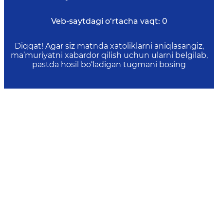
Veb-saytdagi o‘rtacha vaqt:
0
Diqqat! Agar siz matnda xatoliklarni aniqlasangiz,
ma’muriyatni xabardor qilish uchun ularni belgilab,
pastda hosil bo‘ladigan tugmani bosing