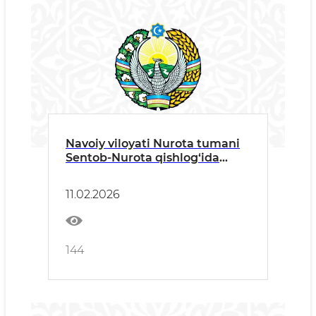
Navoiy viloyati Nurota tumani
Sentob-Nurota qishlog‘ida
kuzatilgan qisqa muddatli
kuchli yog'ingarchilik
11.02.2026
144