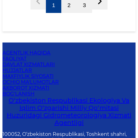
1
2
3
AGENTLIK HAQIDA
FAOLIYAT
DAVLAT XIZMATLARI
HUJJATLAR
MAXFIYLIK SIYOSATI
OCHIQ MA'LUMOTLAR
AXBOROT XIZMATI
BOG‘LANISH
O‘zbekiston Respublikasi Ekologiya Va
Iqlim O‘zgarishi Milliy Qo‘mitasi
Huzuridagi Gidrometeorologiya Xizmati
Agentligi
100052, O‘zbekiston Respublikasi, Toshkent shahri,