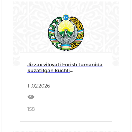
Jizzax viloyati Forish tumanida
kuzatilgan kuchli
yog'ingarchilik
11.02.2026
158