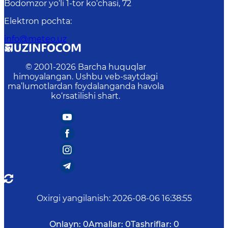
Bodomzor yo‘li 1-tor ko‘chasi, 72
Elektron pochta
:
info@meteo.uz
© 2001-
2026
Barcha huquqlar
himoyalangan. Ushbu veb-saytdagi
ma’lumotlardan foydalanganda havola
ko‘rsatilishi shart.
Oxirgi yangilanish
:
2026-08-06 16:38:55
Onlayn:
0
Amallar:
0
Tashriflar:
0