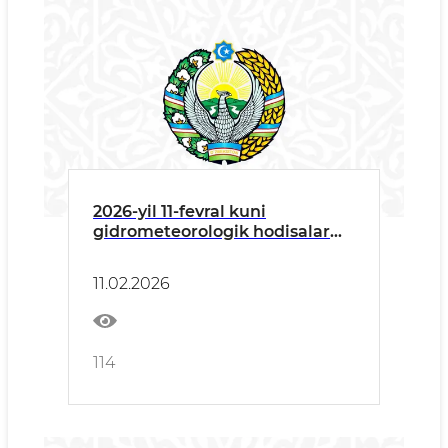
2026-yil 11-fevral kuni
gidrometeorologik hodisalar
to‘g‘risida muhim axborot
11.02.2026
114