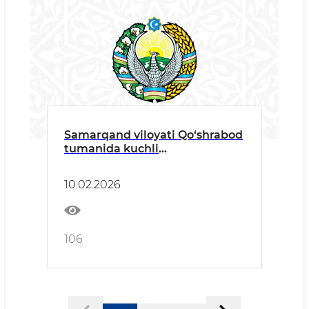
Samarqand viloyati Qo‘shrabod
tumanida kuchli
yog'ingarchilik
10.02.2026
106