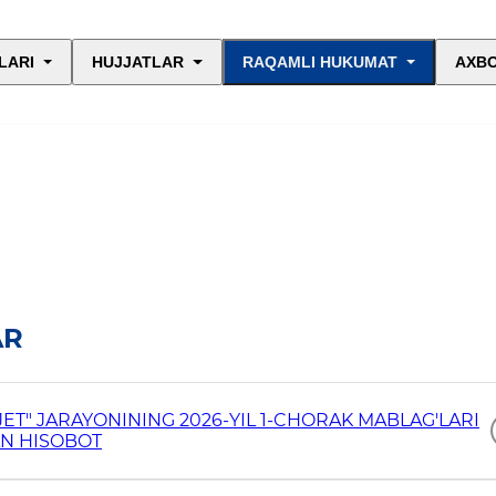
LARI
HUJJATLAR
RAQAMLI HUKUMAT
AXBO
AR
AN HISOBOT