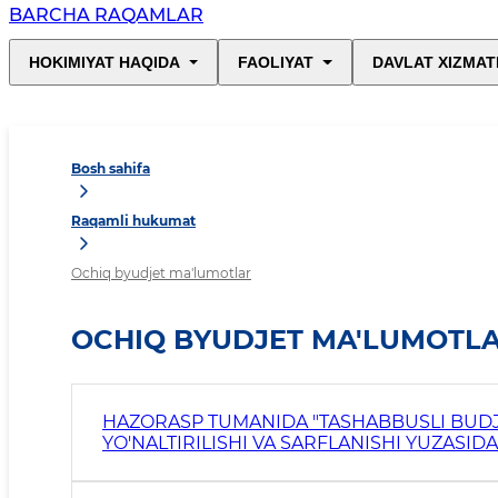
BARCHA RAQAMLAR
HOKIMIYAT HAQIDA
FAOLIYAT
DAVLAT XIZMAT
Bosh sahifa
Raqamli hukumat
Ochiq byudjet ma'lumotlar
OCHIQ BYUDJET MA'LUMOTL
HAZORASP TUMANIDA "TASHABBUSLI BUDJET" JARAYONINING 2026-YIL 1-CHORAK MABLAG'LARI
YO'NALTIRILISHI VA SARFLANISHI YUZASID