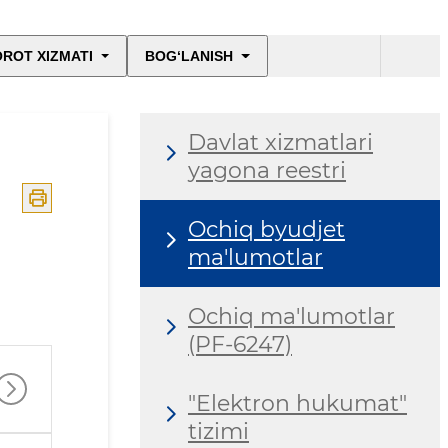
ROT XIZMATI
BOG‘LANISH
Davlat xizmatlari
yagona reestri
Ochiq byudjet
ma'lumotlar
Ochiq ma'lumotlar
(PF-6247)
"Elektron hukumat"
tizimi