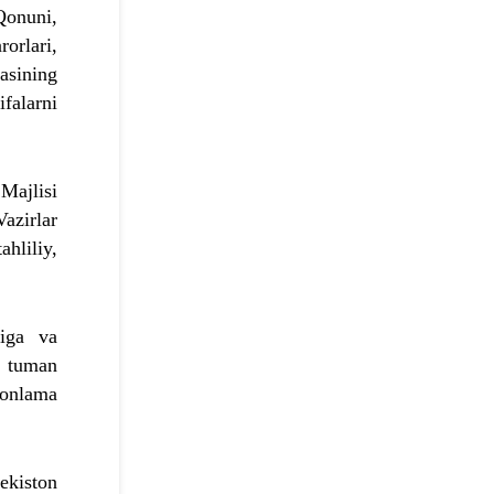
Qonuni,
orlari,
asining
ifalarni
Majlisi
azirlar
ahliliy,
riga va
i tuman
monlama
ekiston