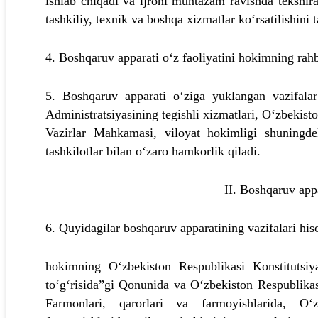
ishlab chiqadi va ijroni muntazam ravishda tekshir
tashkiliy, texnik va boshqa xizmatlar ko‘rsatilishini 
4. Boshqaruv apparati o‘z faoliyatini hokimning rahb
5. Boshqaruv apparati o‘ziga yuklangan vazifalar
Administratsiyasining tegishli xizmatlari, O‘zbekist
Vazirlar Mahkamasi, viloyat hokimligi shuningde
tashkilotlar bilan o‘zaro hamkorlik qiladi.
II. Boshqaruv appa
6. Quyidagilar boshqaruv apparatining vazifalari his
hokimning O‘zbekiston Respublikasi Konstitutsiy
to‘g‘risida”gi Qonunida va O‘zbekiston Respublika
Farmonlari, qarorlari va farmoyishlarida, O‘