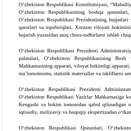
O‘zbekiston Respublikasi Konstitutsiyasi, “Mahalli
O‘zbekiston Respublikasining boshqa qonunlari, 
O‘zbekiston Respublikasi Prezidentining hujjatlari
qarorlari va topshiriqlari, Xorazm viloyati hokimini
bajarish yuzasidan aniq chora-tadbirlarni ishlab chiq
O‘zbekiston Respublikasi Prezidenti Administratsiy
palatalari, O‘zbekiston Respublikasining Bosh v
Mahkamasining apparati, viloyat hokimligi apparati, h
ma’lumotnoma, statistik materiallar va takliflarni u
O‘zbekiston Respublikasi Prezidenti Administrat
O‘zbekiston Respublikasi Vazirlar Mahkamasiga ko‘
Kengashi va hokim tomonidan qabul qilinadigan no
iqtisodiy, moliyaviy va huquqiy ekspertizadan o‘tkazi
O‘zbekiston Respublikasi Qonunlari, O‘zbekisto