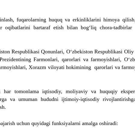
inlash, fuqarolarning huquq va erkinliklarini himoya qilish,
r oqibatlarini bartaraf etish bilan bog‘liq chora-tadbirlar
kiston Respublikasi Qonunlari, O‘zbekiston Respublikasi Oliy
 Prezidentining Farmonlari, qarorlari va farmoyishlari, O‘zb
armoyishlari, Xorazm viloyati hokimining qarorlari va farmoy
ni har tomonlama iqtisodiy, moliyaviy va huquqiy eksper
rga va umuman hududni ijtimoiy-iqtisodiy rivojlantirishg
sh.
bajarish uchun quyidagi funksiyalarni amalga oshiradi: