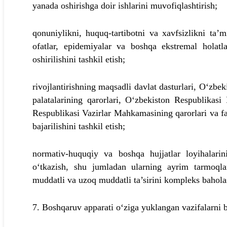
yanada oshirishga doir ishlarini muvofiqlashtirish;
qonuniylikni, huquq-tartibotni va xavfsizlikni ta’m
ofatlar, epidemiyalar va boshqa ekstremal holatla
oshirilishini tashkil etish;
rivojlantirishning maqsadli davlat dasturlari, O‘zbe
palatalarining qarorlari, O‘zbekiston Respublikasi
Respublikasi Vazirlar Mahkamasining qarorlari va f
bajarilishini tashkil etish;
normativ-huquqiy va boshqa hujjatlar loyihalari
o‘tkazish, shu jumladan ularning ayrim tarmoqla
muddatli va uzoq muddatli ta’sirini kompleks bahola
7. Boshqaruv apparati o‘ziga yuklangan vazifalarni 