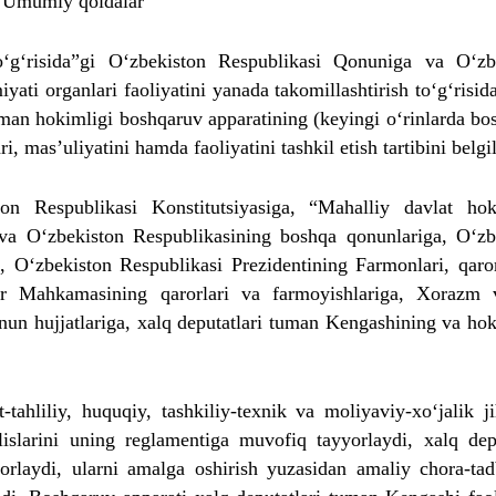
. Umumiy qoidalar
g‘risida”gi O‘zbekiston Respublikasi Qonuniga va O‘zb
yati organlari faoliyatini yanada takomillashtirish to‘g‘risi
man hokimligi boshqaruv apparatining (keyingi o‘rinlarda bo
ri, mas’uliyatini hamda faoliyatini tashkil etish tartibini belgi
on Respublikasi Konstitutsiyasiga, “Mahalliy davlat hok
 va O‘zbekiston Respublikasining boshqa qonunlariga, O‘zb
a, O‘zbekiston Respublikasi Prezidentining Farmonlari, qaror
lar Mahkamasining qarorlari va farmoyishlariga, Xorazm v
nun hujjatlariga, xalq deputatlari tuman Kengashining va ho
.
tahliliy, huquqiy, tashkiliy-texnik va moliyaviy-xo‘jalik ji
islarini uning reglamentiga muvofiq tayyorlaydi, xalq depu
orlaydi, ularni amalga oshirish yuzasidan amaliy chora-tadb