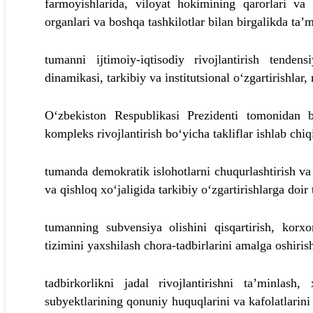
farmoyishlarida, viloyat hokimining qarorlari va 
organlari va boshqa tashkilotlar bilan birgalikda ta’
tumanni ijtimoiy-iqtisodiy rivojlantirish tendens
dinamikasi, tarkibiy va institutsional o‘zgartirishlar,
O‘zbekiston Respublikasi Prezidenti tomonidan 
kompleks rivojlantirish bo‘yicha takliflar ishlab chiq
tumanda demokratik islohotlarni chuqurlashtirish va
va qishloq xo‘jaligida tarkibiy o‘zgartirishlarga doir
tumanning subvensiya olishini qisqartirish, korxo
tizimini yaxshilash chora-tadbirlarini amalga oshiris
tadbirkorlikni jadal rivojlantirishni ta’minlas
subyektlarining qonuniy huquqlarini va kafolatlarini