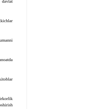
 davlat
kichlar
tumanni
anoatda
itoblar
rkorlik
oshirish