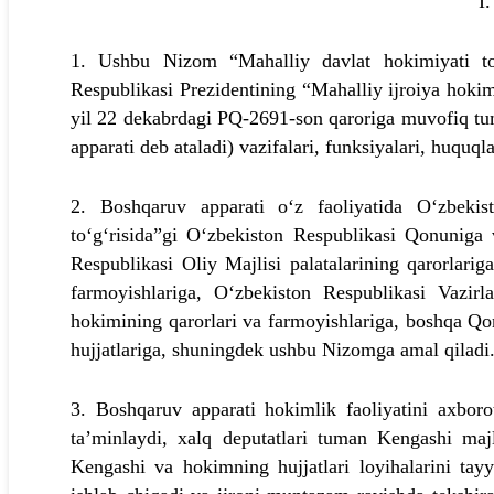
I
1. Ushbu Nizom “Mahalliy davlat hokimiyati to‘
Respublikasi Prezidentining “Mahalliy ijroiya hokimi
yil 22 dekabrdagi PQ-2691-son qaroriga muvofiq tu
apparati deb ataladi) vazifalari, funksiyalari, huquqla
2. Boshqaruv apparati o‘z faoliyatida O‘zbekist
to‘g‘risida”gi O‘zbekiston Respublikasi Qonuniga
Respublikasi Oliy Majlisi palatalarining qarorlarig
farmoyishlariga, O‘zbekiston Respublikasi Vazir
hokimining qarorlari va farmoyishlariga, boshqa Qo
hujjatlariga, shuningdek ushbu Nizomga amal qiladi
3. Boshqaruv apparati hokimlik faoliyatini axborot-
ta’minlaydi, xalq deputatlari tuman Kengashi majl
Kengashi va hokimning hujjatlari loyihalarini tayy