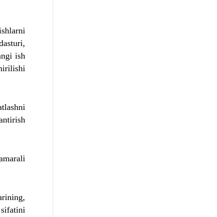
shlarni
asturi,
angi ish
rilishi
tlashni
ntirish
samarali
rining,
sifatini