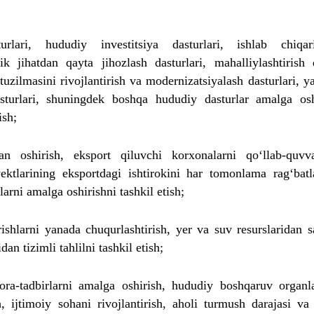
turlari, hududiy investitsiya dasturlari, ishlab chiqari
k jihatdan qayta jihozlash dasturlari, mahalliylashtirish d
zilmasini rivojlantirish va modernizatsiyalash dasturlari, y
asturlari, shuningdek boshqa hududiy dasturlar amalga oshi
ish;
an oshirish, eksport qiluvchi korxonalarni qo‘llab-quvva
yektlarining eksportdagi ishtirokini har tomonlama rag‘batla
arni amalga oshirishni tashkil etish;
irishlarni yanada chuqurlashtirish, yer va suv resurslaridan 
an tizimli tahlilni tashkil etish;
ra-tadbirlarni amalga oshirish, hududiy boshqaruv organla
, ijtimoiy sohani rivojlantirish, aholi turmush darajasi va 