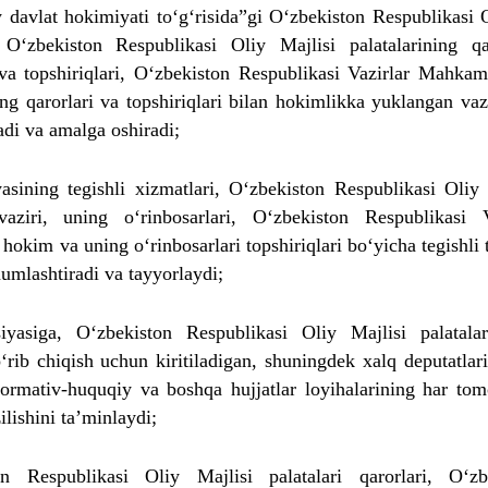
y davlat hokimiyati to‘g‘risida”gi O‘zbekiston Respublikasi 
O‘zbekiston Respublikasi Oliy Majlisi palatalarining qar
 va topshiriqlari, O‘zbekiston Respublikasi Vazirlar Mahkam
ng qarorlari va topshiriqlari bilan hokimlikka yuklangan vaz
adi va amalga oshiradi;
asining tegishli xizmatlari, O‘zbekiston Respublikasi Oliy 
aziri, uning o‘rinbosarlari, O‘zbekiston Respublikasi V
okim va uning o‘rinbosarlari topshiriqlari bo‘yicha tegishli t
mumlashtiradi va tayyorlaydi;
siyasiga, O‘zbekiston Respublikasi Oliy Majlisi palatala
rib chiqish uchun kiritiladigan, shuningdek xalq deputatlar
rmativ-huquqiy va boshqa hujjatlar loyihalarining har to
lishini ta’minlaydi;
n Respublikasi Oliy Majlisi palatalari qarorlari, O‘zb