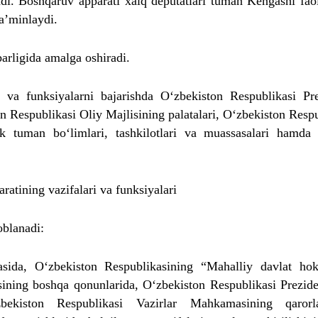
adi. Boshqaruv apparati xalq deputatlari tuman Kengashi faol
ta’minlaydi.
arligida amalga oshiradi.
 va funksiyalarni bajarishda O‘zbekiston Respublikasi Pre
on Respublikasi Oliy Majlisining palatalari, O‘zbekiston Resp
k tuman bo‘limlari, tashkilotlari va muassasalari hamda
ratining vazifalari va funksiyalari
oblanadi:
asida, O‘zbekiston Respublikasining “Mahalliy davlat hok
sining boshqa qonunlarida, O‘zbekiston Respublikasi Prezide
zbekiston Respublikasi Vazirlar Mahkamasining qarorl