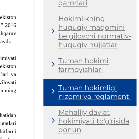
qarorlari
ekiston
Hokimlikning
da” 2016
huquqiy maqomini
shqaruv
belgilovchi normativ-
laydi.
huquqiy hujjatlar
imiyati
Tuman hokimi
ekiston
farmoyishlari
lari va
iloyati
Tuman hokimligi
kimning
nizomi va reglamenti
Mahalliy davlat
hatidan
hokimiyati to'g'risida
tatlari
qonun
irlarni