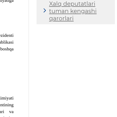
iyatiga
Xalq deputatlari
tuman kengashi
qarorlari
zidenti
ublikasi
 boshqa
imiyati
ntining
ari va