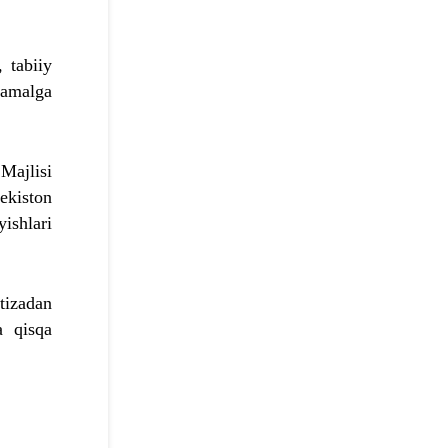
 tabiiy
 amalga
 Majlisi
ekiston
ishlari
tizadan
a qisqa