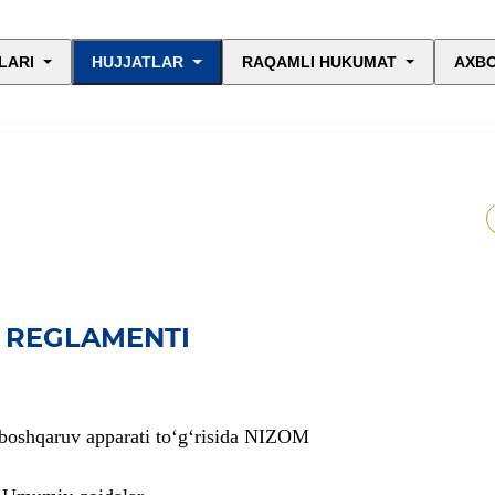
LARI
HUJJATLAR
RAQAMLI HUKUMAT
AXBO
A REGLAMENTI
boshqaruv apparati to‘g‘risida NIZOM