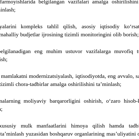
farmoyishlarida belgilangan vazifalari amalga oshirilishini
minlash;
iyalarini kompleks tahlil qilish, asosiy iqtisodiy ko‘rsat
 mahalliy budjetlar ijrosining tizimli monitoringini olib borish;
belgilanadigan eng muhim ustuvor vazifalarga muvofiq 
ish;
 mamlakatni modernizatsiyalash, iqtisodiyotda, eng avvalo, s
 tizimli chora-tadbirlar amalga oshirilishini ta’minlash;
nalarning moliyaviy barqarorligini oshirish, o‘zaro hisob-k
h;
h, xususiy mulk manfaatlarini himoya qilish hamda tadbi
 ta’minlash yuzasidan boshqaruv organlarining mas’uliyatini 