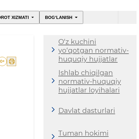
ROT XIZMATI
BOG‘LANISH
O‘z kuchini
yo‘qotgan normativ-
huquqiy hujjatlar
0
+
Ishlab chiqilgan
normativ-huquqiy
hujjatlar loyihalari
Davlat dasturlari
Tuman hokimi