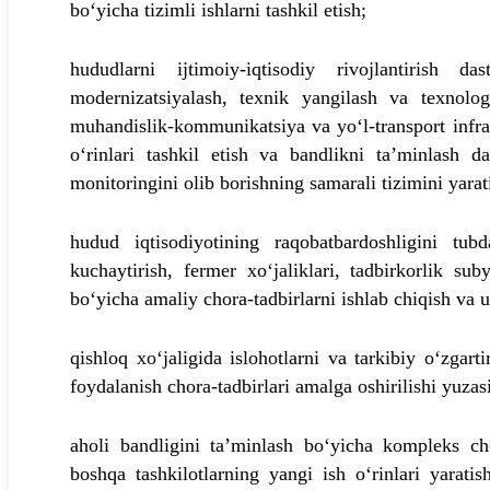
bo‘yicha tizimli ishlarni tashkil etish;
hududlarni ijtimoiy-iqtisodiy rivojlantirish das
modernizatsiyalash, texnik yangilash va texnologi
muhandislik-kommunikatsiya va yo‘l-transport infratu
o‘rinlari tashkil etish va bandlikni ta’minlash d
monitoringini olib borishning samarali tizimini yarat
hudud iqtisodiyotining raqobatbardoshligini tubd
kuchaytirish, fermer xo‘jaliklari, tadbirkorlik sub
bo‘yicha amaliy chora-tadbirlarni ishlab chiqish va ul
qishloq xo‘jaligida islohotlarni va tarkibiy o‘zgart
foydalanish chora-tadbirlari amalga oshirilishi yuzasid
aholi bandligini ta’minlash bo‘yicha kompleks cho
boshqa tashkilotlarning yangi ish o‘rinlari yaratish