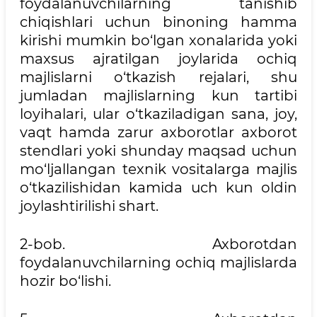
foydalanuvchilarning tanishib
chiqishlari uchun binoning hamma
kirishi mumkin bo‘lgan xonalarida yoki
maxsus ajratilgan joylarida ochiq
majlislarni o‘tkazish rejalari, shu
jumladan majlislarning kun tartibi
loyihalari, ular o‘tkaziladigan sana, joy,
vaqt hamda zarur axborotlar axborot
stendlari yoki shunday maqsad uchun
mo‘ljallangan texnik vositalarga majlis
o‘tkazilishidan kamida uch kun oldin
joylashtirilishi shart.
2-bob. Axborotdan
foydalanuvchilarning ochiq majlislarda
hozir bo‘lishi.