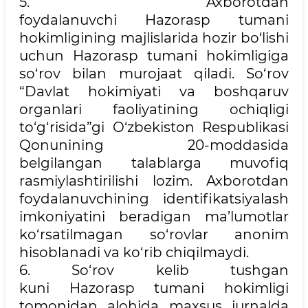
5. Axborotdan
foydalanuvchi Hazorasp tumani
hokimligining majlislarida hozir bo‘lishi
uchun Hazorasp tumani hokimligiga
so‘rov bilan murojaat qiladi. So‘rov
“Davlat hokimiyati va boshqaruv
organlari faoliyatining ochiqligi
to‘g‘risida”gi O‘zbekiston Respublikasi
Qonunining 20-moddasida
belgilangan talablarga muvofiq
rasmiylashtirilishi lozim. Axborotdan
foydalanuvchining identifikatsiyalash
imkoniyatini beradigan ma’lumotlar
ko‘rsatilmagan so‘rovlar anonim
hisoblanadi va ko‘rib chiqilmaydi.
6. So‘rov kelib tushgan
kuni Hazorasp tumani hokimligi
tomonidan alohida maxsus jurnalda