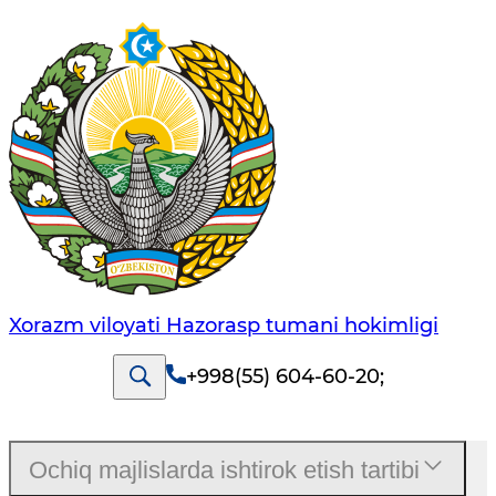
Xorazm viloyati Hazorasp tumani hokimligi
+998(55) 604-60-20
;
Ochiq majlislarda ishtirok etish tartibi