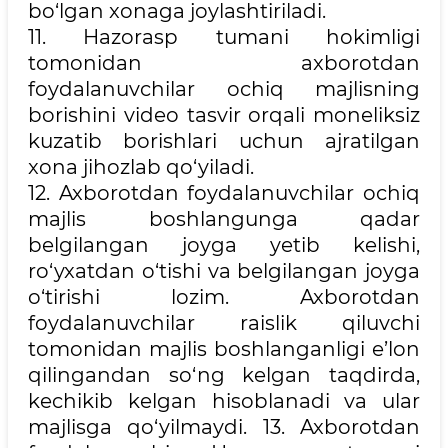
bo‘lgan xonaga joylashtiriladi.
11. Hazorasp tumani hokimligi
tomonidan axborotdan
foydalanuvchilar ochiq majlisning
borishini video tasvir orqali moneliksiz
kuzatib borishlari uchun ajratilgan
xona jihozlab qo‘yiladi.
12. Axborotdan foydalanuvchilar ochiq
majlis boshlangunga qadar
belgilangan joyga yetib kelishi,
ro‘yxatdan o‘tishi va belgilangan joyga
o‘tirishi lozim. Axborotdan
foydalanuvchilar raislik qiluvchi
tomonidan majlis boshlanganligi e’lon
qilingandan so‘ng kelgan taqdirda,
kechikib kelgan hisoblanadi va ular
majlisga qo‘yilmaydi. 13. Axborotdan