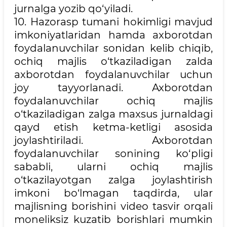
jurnalga yozib qo‘yiladi.
10. Hazorasp tumani hokimligi mavjud
imkoniyatlaridan hamda axborotdan
foydalanuvchilar sonidan kelib chiqib,
ochiq majlis o‘tkaziladigan zalda
axborotdan foydalanuvchilar uchun
joy tayyorlanadi. Axborotdan
foydalanuvchilar ochiq majlis
o‘tkaziladigan zalga maxsus jurnaldagi
qayd etish ketma-ketligi asosida
joylashtiriladi. Axborotdan
foydalanuvchilar sonining ko‘pligi
sababli, ularni ochiq majlis
o‘tkazilayotgan zalga joylashtirish
imkoni bo‘lmagan taqdirda, ular
majlisning borishini video tasvir orqali
moneliksiz kuzatib borishlari mumkin