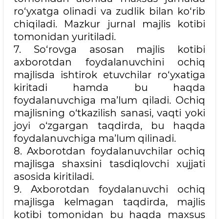
ro‘yxatga olinadi va zudlik bilan ko‘rib
chiqiladi. Mazkur jurnal majlis kotibi
tomonidan yuritiladi.
7. So‘rovga asosan majlis kotibi
axborotdan foydalanuvchini ochiq
majlisda ishtirok etuvchilar ro‘yxatiga
kiritadi hamda bu haqda
foydalanuvchiga ma’lum qiladi. Ochiq
majlisning o‘tkazilish sanasi, vaqti yoki
joyi o‘zgargan taqdirda, bu haqda
foydalanuvchiga ma’lum qilinadi.
8. Axborotdan foydalanuvchilar ochiq
majlisga shaxsini tasdiqlovchi xujjati
asosida kiritiladi.
9. Axborotdan foydalanuvchi ochiq
majlisga kelmagan taqdirda, majlis
kotibi tomonidan bu haqda maxsus