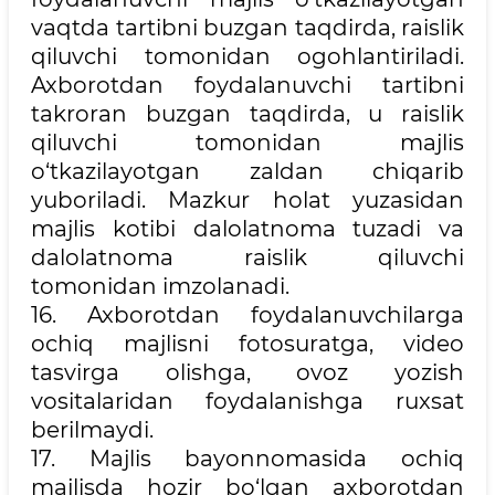
vaqtda tartibni buzgan taqdirda, raislik
qiluvchi tomonidan ogohlantiriladi.
Axborotdan foydalanuvchi tartibni
takroran buzgan taqdirda, u raislik
qiluvchi tomonidan majlis
o‘tkazilayotgan zaldan chiqarib
yuboriladi. Mazkur holat yuzasidan
majlis kotibi dalolatnoma tuzadi va
dalolatnoma raislik qiluvchi
tomonidan imzolanadi.
16. Axborotdan foydalanuvchilarga
ochiq majlisni fotosuratga, video
tasvirga olishga, ovoz yozish
vositalaridan foydalanishga ruxsat
berilmaydi.
17. Majlis bayonnomasida ochiq
majlisda hozir bo‘lgan axborotdan