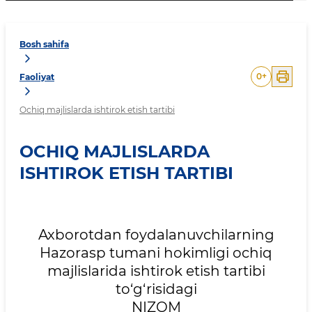
Bosh sahifa
0
+
Faoliyat
Ochiq majlislarda ishtirok etish tartibi
OCHIQ MAJLISLARDA
ISHTIROK ETISH TARTIBI
Axborotdan foydalanuvchilarning
Hazorasp tumani hokimligi ochiq
majlislarida ishtirok etish tartibi
to‘g‘risidagi
NIZOM