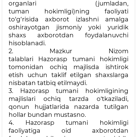
organlari (jumladan,
tuman hokimligi)ning faoliyati
to‘g‘risida axborot izlashni amalga
oshirayotgan jismoniy yoki yuridik
shaxs axborotdan foydalanuvchi
hisoblanadi.
2. Mazkur Nizom
talablari Hazorasp tumani hokimligi
tomonidan ochiq majlisda ishtirok
etish uchun taklif etilgan shaxslarga
nisbatan tatbiq etilmaydi.
3. Hazorasp tumani hokimligining
majlislari ochiq tarzda o‘tkaziladi,
qonun hujjatlarida nazarda tutilgan
hollar bundan mustasno.
4. Hazorasp tumani hokimligi
faoliyatiga oid axborotdan