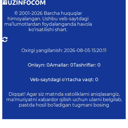
© 2001-
2026
Barcha huquqlar
himoyalangan. Ushbu veb-saytdagi
ma’lumotlardan foydalanganda havola
ko‘rsatilishi shart.
Oxirgi yangilanish
:
2026-08-05 15:20:11
Onlayn:
0
Amallar:
0
Tashriflar:
0
Veb-saytdagi o‘rtacha vaqt:
0
Diqqat! Agar siz matnda xatoliklarni aniqlasangiz,
ma’muriyatni xabardor qilish uchun ularni belgilab,
pastda hosil bo‘ladigan tugmani bosing