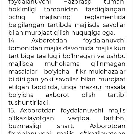
foydalanuvchi Hazorasp tumani
hokimligi tomonidan tasdiqlangan
ochiq majlisning reglamentida
belgilangan tartibda majlisda savollar
bilan murojaat qilish huquqiga ega.
14. Axborotdan foydalanuvchi
tomonidan majlis davomida majlis kun
tartibiga taalluqli bo‘lmagan va ushbu
majlisda muhokama qilinmagan
masalalar bo‘yicha fikr-mulohazalar
bildirilgan yoki savollar bilan murojaat
etilgan taqdirda, unga mazkur masala
bo‘yicha axborot olish tartibi
tushuntiriladi.
15. Axborotdan foydalanuvchi majlis
o‘tkazilayotgan vaqtda tartibni
buzmasligi shart. Axborotdan
foydalanuvchi majlis o‘tkazilayotgan