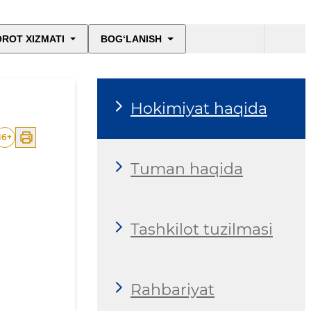
ROT XIZMATI
BOG‘LANISH
Hokimiyat haqida
16
+
Tuman haqida
Tashkilot tuzilmasi
Rahbariyat