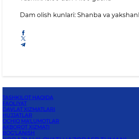
Dam olish kunlari: Shanba va yaksha
TASHKILOT HAQIDA
FAOLIYAT
DAVLAT XIZMATLARI
HUJJATLAR
OCHIQ MA'LUMOTLAR
AXBOROT XIZMATI
BOG‘LANISH