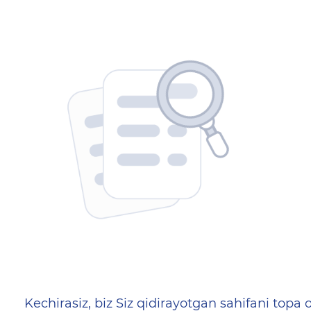
404 — Страница не найд
Kechirasiz, biz Siz qidirayotgan sahifani topa o