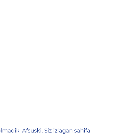
ена
lmadik. Afsuski, Siz izlagan sahifa