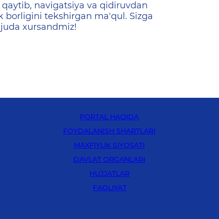
qaytib, navigatsiya va qidiruvdan
k borligini tekshirgan ma'qul. Sizga
 juda xursandmiz!
PORTAL HAQIDA
FOYDALANISH SHARTLARI
MAXFIYLIK SIYOSATI
DAVLAT ORGANLARI
HUJJATLAR
FAOLIYAT