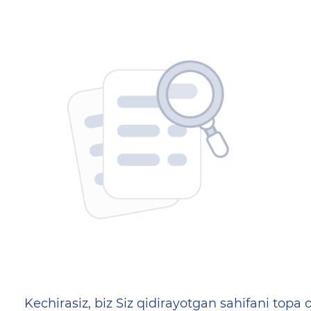
404 — Страница не найд
Kechirasiz, biz Siz qidirayotgan sahifani topa o