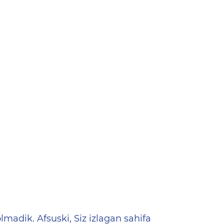
ена
lmadik. Afsuski, Siz izlagan sahifa