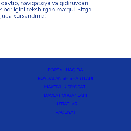
qaytib, navigatsiya va qidiruvdan
k borligini tekshirgan ma'qul. Sizga
 juda xursandmiz!
PORTAL HAQIDA
FOYDALANISH SHARTLARI
MAXFIYLIK SIYOSATI
DAVLAT ORGANLARI
HUJJATLAR
FAOLIYAT