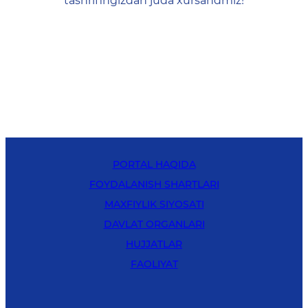
tashrifingizdan juda xursandmiz!
PORTAL HAQIDA
FOYDALANISH SHARTLARI
MAXFIYLIK SIYOSATI
DAVLAT ORGANLARI
HUJJATLAR
FAOLIYAT