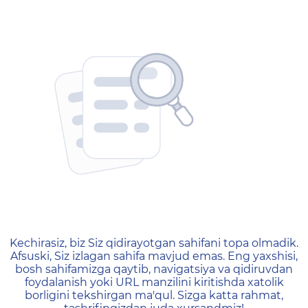
404 — Страница не найд
Kechirasiz, biz Siz qidirayotgan sahifani topa olmadik.
Afsuski, Siz izlagan sahifa mavjud emas. Eng yaxshisi,
bosh sahifamizga qaytib, navigatsiya va qidiruvdan
foydalanish yoki URL manzilini kiritishda xatolik
borligini tekshirgan ma'qul. Sizga katta rahmat,