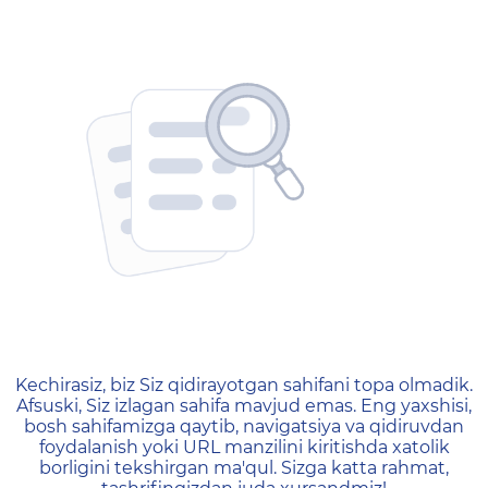
404 — Страница не найд
Kechirasiz, biz Siz qidirayotgan sahifani topa olmadik.
Afsuski, Siz izlagan sahifa mavjud emas. Eng yaxshisi,
bosh sahifamizga qaytib, navigatsiya va qidiruvdan
foydalanish yoki URL manzilini kiritishda xatolik
borligini tekshirgan ma'qul. Sizga katta rahmat,