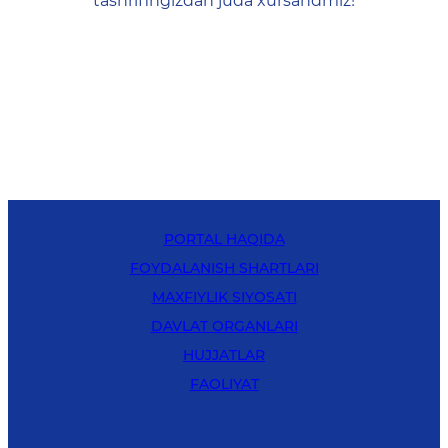
tashrifingizdan juda xursandmiz!
PORTAL HAQIDA
FOYDALANISH SHARTLARI
MAXFIYLIK SIYOSATI
DAVLAT ORGANLARI
HUJJATLAR
FAOLIYAT