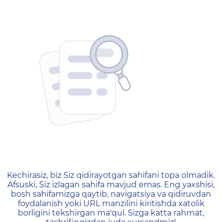
404 — Страница не найд
Kechirasiz, biz Siz qidirayotgan sahifani topa olmadik.
Afsuski, Siz izlagan sahifa mavjud emas. Eng yaxshisi,
bosh sahifamizga qaytib, navigatsiya va qidiruvdan
foydalanish yoki URL manzilini kiritishda xatolik
borligini tekshirgan ma'qul. Sizga katta rahmat,