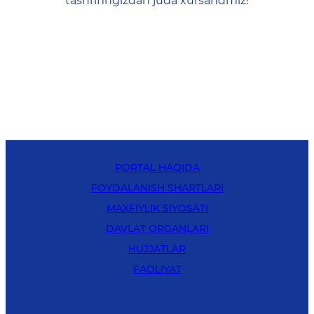
tashrifingizdan juda xursandmiz!
PORTAL HAQIDA
FOYDALANISH SHARTLARI
MAXFIYLIK SIYOSATI
DAVLAT ORGANLARI
HUJJATLAR
FAOLIYAT