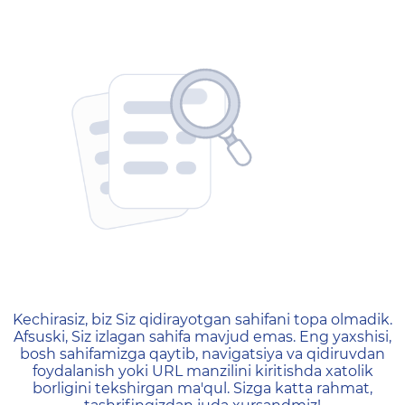
404 — Страница не найд
Kechirasiz, biz Siz qidirayotgan sahifani topa olmadik.
Afsuski, Siz izlagan sahifa mavjud emas. Eng yaxshisi,
bosh sahifamizga qaytib, navigatsiya va qidiruvdan
foydalanish yoki URL manzilini kiritishda xatolik
borligini tekshirgan ma'qul. Sizga katta rahmat,