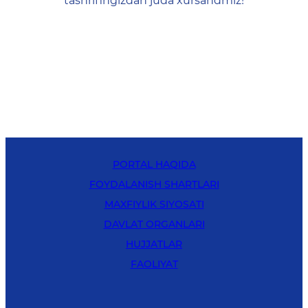
tashrifingizdan juda xursandmiz!
PORTAL HAQIDA
FOYDALANISH SHARTLARI
MAXFIYLIK SIYOSATI
DAVLAT ORGANLARI
HUJJATLAR
FAOLIYAT