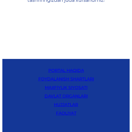
tashrifingizdan juda xursandmiz!
PORTAL HAQIDA
FOYDALANISH SHARTLARI
MAXFIYLIK SIYOSATI
DAVLAT ORGANLARI
HUJJATLAR
FAOLIYAT