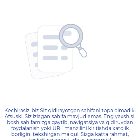
404 — Страница не найд
Kechirasiz, biz Siz qidirayotgan sahifani topa olmadik.
Afsuski, Siz izlagan sahifa mavjud emas. Eng yaxshisi,
bosh sahifamizga qaytib, navigatsiya va qidiruvdan
foydalanish yoki URL manzilini kiritishda xatolik
borligini tekshirgan ma'qul. Sizga katta rahmat,