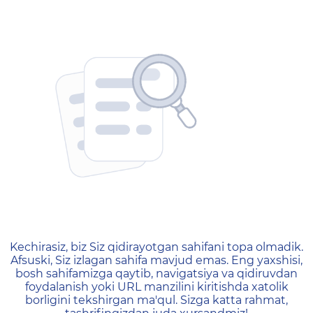
404 — Страница не найд
Kechirasiz, biz Siz qidirayotgan sahifani topa olmadik.
Afsuski, Siz izlagan sahifa mavjud emas. Eng yaxshisi,
bosh sahifamizga qaytib, navigatsiya va qidiruvdan
foydalanish yoki URL manzilini kiritishda xatolik
borligini tekshirgan ma'qul. Sizga katta rahmat,