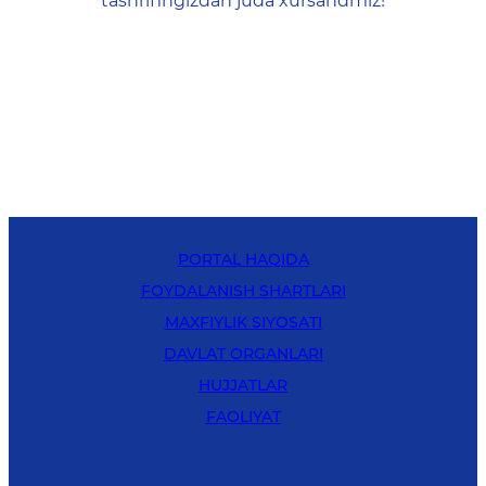
tashrifingizdan juda xursandmiz!
PORTAL HAQIDA
FOYDALANISH SHARTLARI
MAXFIYLIK SIYOSATI
DAVLAT ORGANLARI
HUJJATLAR
FAOLIYAT