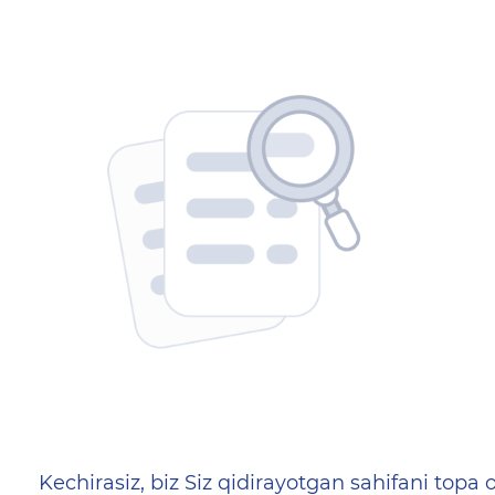
404 — Страница не найд
Kechirasiz, biz Siz qidirayotgan sahifani topa o