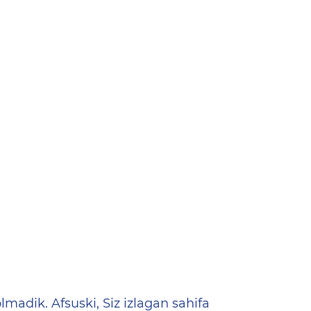
ена
lmadik. Afsuski, Siz izlagan sahifa