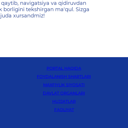
qaytib, navigatsiya va qidiruvdan
k borligini tekshirgan ma'qul. Sizga
 juda xursandmiz!
PORTAL HAQIDA
FOYDALANISH SHARTLARI
MAXFIYLIK SIYOSATI
DAVLAT ORGANLARI
HUJJATLAR
FAOLIYAT