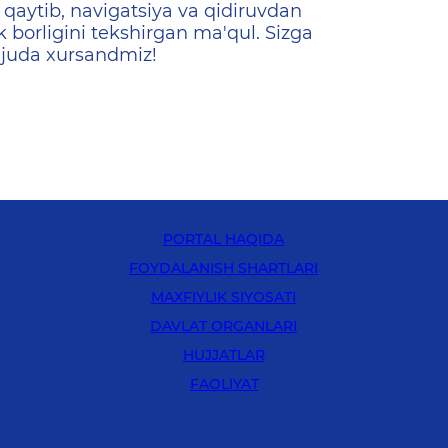
qaytib, navigatsiya va qidiruvdan
k borligini tekshirgan ma'qul. Sizga
 juda xursandmiz!
PORTAL HAQIDA
FOYDALANISH SHARTLARI
MAXFIYLIK SIYOSATI
DAVLAT ORGANLARI
HUJJATLAR
FAOLIYAT