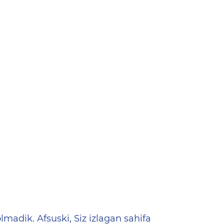
ена
lmadik. Afsuski, Siz izlagan sahifa