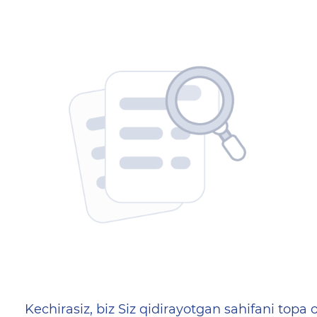
404 — Страница не найд
Kechirasiz, biz Siz qidirayotgan sahifani topa o