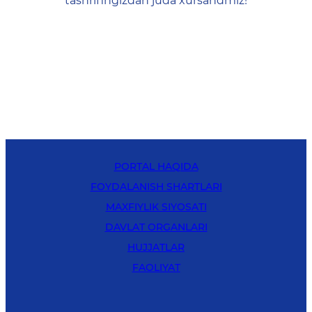
tashrifingizdan juda xursandmiz!
PORTAL HAQIDA
FOYDALANISH SHARTLARI
MAXFIYLIK SIYOSATI
DAVLAT ORGANLARI
HUJJATLAR
FAOLIYAT