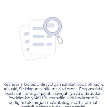
404 — Страница не найд
Kechirasiz, biz Siz qidirayotgan sahifani topa olmadik.
Afsuski, Siz izlagan sahifa mavjud emas. Eng yaxshisi,
bosh sahifamizga qaytib, navigatsiya va qidiruvdan
foydalanish yoki URL manzilini kiritishda xatolik
borligini tekshirgan ma'qul. Sizga katta rahmat,