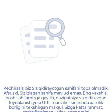
404 — Страница не найд
Kechirasiz, biz Siz qidirayotgan sahifani topa olmadik.
Afsuski, Siz izlagan sahifa mavjud emas. Eng yaxshisi,
bosh sahifamizga qaytib, navigatsiya va qidiruvdan
foydalanish yoki URL manzilini kiritishda xatolik
borligini tekshirgan ma'qul. Sizga katta rahmat,