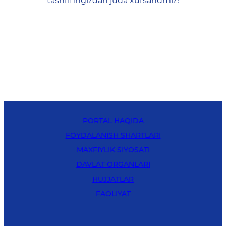
tashrifingizdan juda xursandmiz!
PORTAL HAQIDA
FOYDALANISH SHARTLARI
MAXFIYLIK SIYOSATI
DAVLAT ORGANLARI
HUJJATLAR
FAOLIYAT