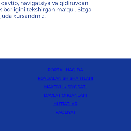
qaytib, navigatsiya va qidiruvdan
k borligini tekshirgan ma'qul. Sizga
 juda xursandmiz!
PORTAL HAQIDA
FOYDALANISH SHARTLARI
MAXFIYLIK SIYOSATI
DAVLAT ORGANLARI
HUJJATLAR
FAOLIYAT