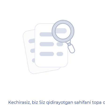
404 — Страница не найд
Kechirasiz, biz Siz qidirayotgan sahifani topa o