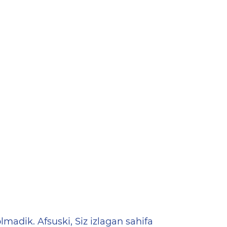
ена
lmadik. Afsuski, Siz izlagan sahifa