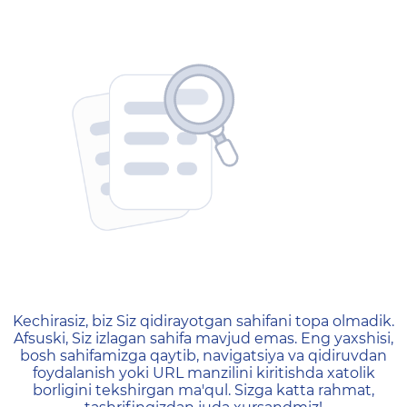
404 — Страница не найд
Kechirasiz, biz Siz qidirayotgan sahifani topa olmadik.
Afsuski, Siz izlagan sahifa mavjud emas. Eng yaxshisi,
bosh sahifamizga qaytib, navigatsiya va qidiruvdan
foydalanish yoki URL manzilini kiritishda xatolik
borligini tekshirgan ma'qul. Sizga katta rahmat,