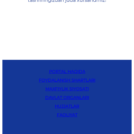
tashrifingizdan juda xursandmiz!
PORTAL HAQIDA
FOYDALANISH SHARTLARI
MAXFIYLIK SIYOSATI
DAVLAT ORGANLARI
HUJJATLAR
FAOLIYAT