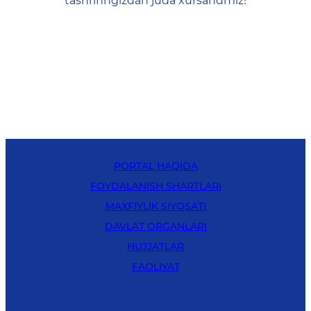
tashrifingizdan juda xursandmiz!
PORTAL HAQIDA
FOYDALANISH SHARTLARI
MAXFIYLIK SIYOSATI
DAVLAT ORGANLARI
HUJJATLAR
FAOLIYAT