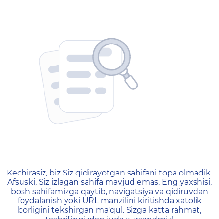
404 — Страница не найд
Kechirasiz, biz Siz qidirayotgan sahifani topa olmadik.
Afsuski, Siz izlagan sahifa mavjud emas. Eng yaxshisi,
bosh sahifamizga qaytib, navigatsiya va qidiruvdan
foydalanish yoki URL manzilini kiritishda xatolik
borligini tekshirgan ma'qul. Sizga katta rahmat,