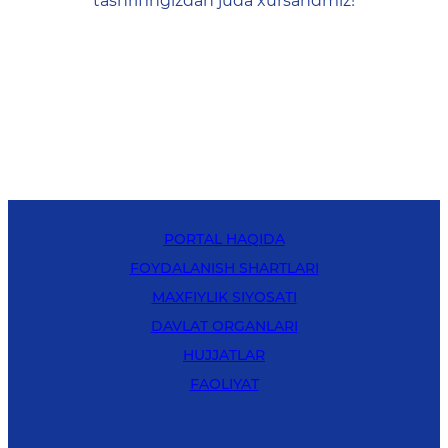
tashrifingizdan juda xursandmiz!
PORTAL HAQIDA
FOYDALANISH SHARTLARI
MAXFIYLIK SIYOSATI
DAVLAT ORGANLARI
HUJJATLAR
FAOLIYAT