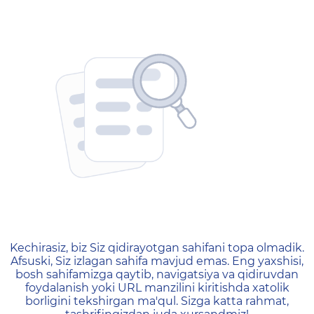
404 — Страница не найд
Kechirasiz, biz Siz qidirayotgan sahifani topa olmadik.
Afsuski, Siz izlagan sahifa mavjud emas. Eng yaxshisi,
bosh sahifamizga qaytib, navigatsiya va qidiruvdan
foydalanish yoki URL manzilini kiritishda xatolik
borligini tekshirgan ma'qul. Sizga katta rahmat,