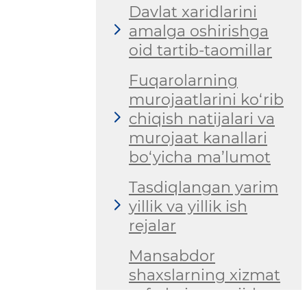
Davlat xaridlarini
amalga oshirishga
oid tartib-taomillar
Fuqarolarning
murojaatlarini ko‘rib
chiqish natijalari va
murojaat kanallari
bo‘yicha ma’lumot
Tasdiqlangan yarim
yillik va yillik ish
rejalar
Mansabdor
shaxslarning xizmat
safarlari va xorijdan