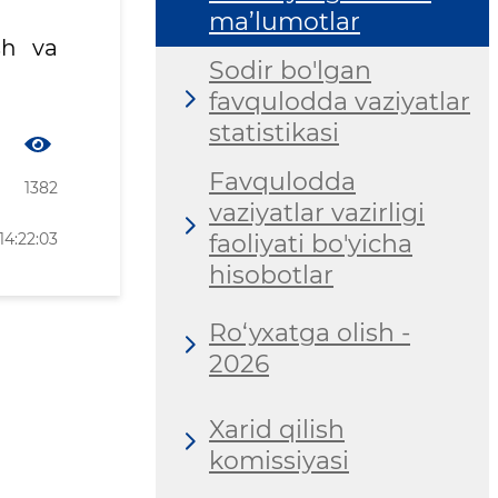
ma’lumotlar
sh va
Sodir bo'lgan
favqulodda vaziyatlar
statistikasi
Favqulodda
1382
vaziyatlar vazirligi
14:22:03
faoliyati bo'yicha
hisobotlar
Ro‘yxatga olish -
2026
Xarid qilish
komissiyasi