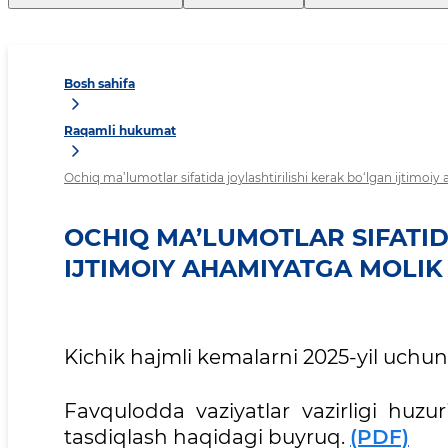
Bosh sahifa
Raqamli hukumat
Ochiq ma’lumotlar sifatida joylashtirilishi kerak bo‘lgan ijtimo
OCHIQ MA’LUMOTLAR SIFATID
IJTIMOIY AHAMIYATGA MOLI
Kichik hajmli kemalarni 2025-yil uchun 
Favqulodda vaziyatlar vazirligi huzu
tasdiqlash haqidagi buyruq.
(PDF)