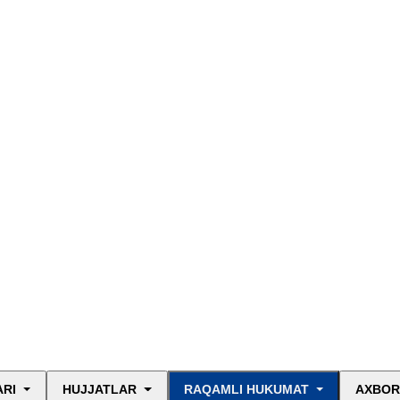
ARI
HUJJATLAR
RAQAMLI HUKUMAT
AXBOR