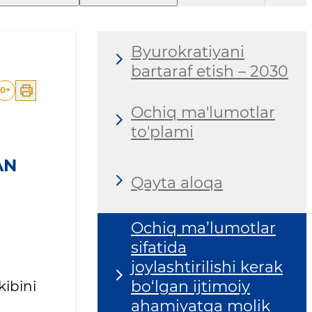
Byurokratiyani
bartaraf etish – 2030
0
+
Ochiq ma'lumotlar
to'plami
AN
Qayta aloqa
Ochiq ma’lumotlar
sifatida
joylashtirilishi kerak
bo‘lgan ijtimoiy
ibini
ahamiyatga molik