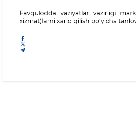
Favqulodda vaziyatlar vazirligi mar
xizmat)larni xarid qilish bo‘yicha tanlov