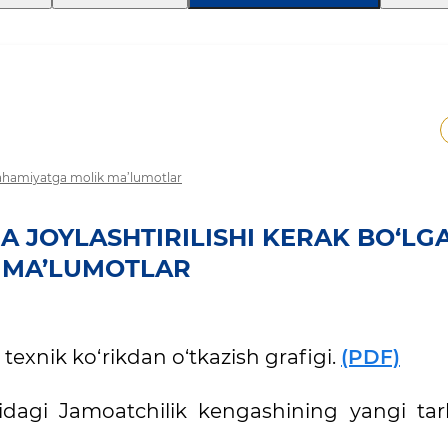
iy ahamiyatga molik ma’lumotlar
A JOYLASHTIRILISHI KERAK BO‘LG
K MA’LUMOTLAR
texnik ko‘rikdan o‘tkazish grafigi.
(PDF)
ridagi Jamoatchilik kengashining yangi tark