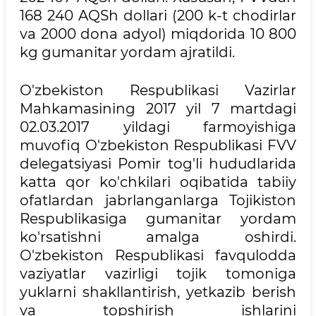
168 240 AQSh dollari (200 k-t chodirlar
va 2000 dona adyol) miqdorida 10 800
kg gumanitar yordam ajratildi.
O'zbekiston Respublikasi Vazirlar
Mahkamasining 2017 yil 7 martdagi
02.03.2017 yildagi farmoyishiga
muvofiq O'zbekiston Respublikasi FVV
delegatsiyasi Pomir tog'li hududlarida
katta qor ko'chkilari oqibatida tabiiy
ofatlardan jabrlanganlarga Tojikiston
Respublikasiga gumanitar yordam
ko'rsatishni amalga oshirdi.
O'zbekiston Respublikasi favqulodda
vaziyatlar vazirligi tojik tomoniga
yuklarni shakllantirish, yetkazib berish
va topshirish ishlarini