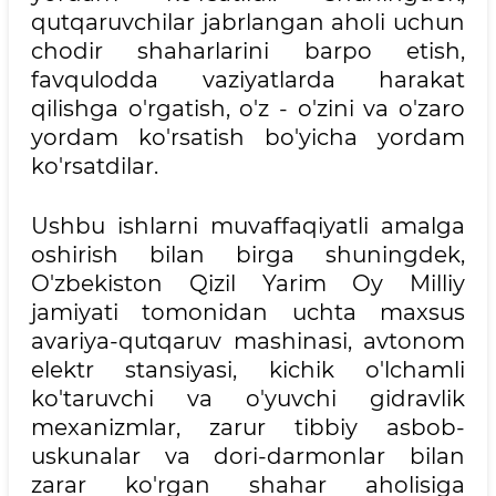
qutqaruvchilar jabrlangan aholi uchun
chodir shaharlarini barpo etish,
favqulodda vaziyatlarda harakat
qilishga o'rgatish, o'z - o'zini va o'zaro
yordam ko'rsatish bo'yicha yordam
ko'rsatdilar.
Ushbu ishlarni muvaffaqiyatli amalga
oshirish bilan birga shuningdek,
O'zbekiston Qizil Yarim Oy Milliy
jamiyati tomonidan uchta maxsus
avariya-qutqaruv mashinasi, avtonom
elektr stansiyasi, kichik o'lchamli
ko'taruvchi va o'yuvchi gidravlik
mexanizmlar, zarur tibbiy asbob-
uskunalar va dori-darmonlar bilan
zarar ko'rgan shahar aholisiga