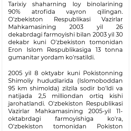
Tarixiy shaharning loy binolarining
90% atrofida vayron qilingan.
O'zbekiston Respublikasi Vazirlar
Mahkamasining 2003 yil 26
dekabrdagi farmoyishi bilan 2003 yil 30
dekabr kuni O'zbekiston tomonidan
Eron Islom Respublikasiga 13 tonna
gumanitar yordam ko'rsatildi.
2005 yil 8 oktyabr kuni Pokistonning
Shimoliy hududlarida (Islomoboddan
95 km shimolda) zilzila sodir bo'ldi va
natijada 2,5 milliondan ortiq kishi
jarohatlandi. O'zbekiston Respublikasi
Vazirlar Mahkamasining 2005-yil 11-
oktabrdagi farmoyishiga ko'ra,
O'zbekiston tomonidan Pokiston