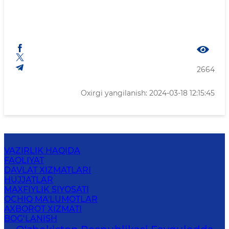
2664
Oxirgi yangilanish: 2024-03-18 12:15:45
VAZIRLIK HAQIDA
FAOLIYAT
DAVLAT XIZMATLARI
HUJJATLAR
MAXFIYLIK SIYOSATI
OCHIQ MA'LUMOTLAR
AXBOROT XIZMATI
BOG‘LANISH