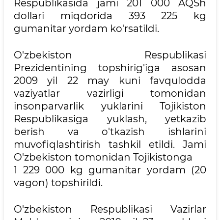
Respublikasida jami 201 000 AQSh
dollari miqdorida 393 225 kg
gumanitar yordam ko'rsatildi.
O'zbekiston Respublikasi
Prezidentining topshirig'iga asosan
2009 yil 22 may kuni favqulodda
vaziyatlar vazirligi tomonidan
insonparvarlik yuklarini Tojikiston
Respublikasiga yuklash, yetkazib
berish va o'tkazish ishlarini
muvofiqlashtirish tashkil etildi. Jami
O'zbekiston tomonidan Tojikistonga
1 229 000 kg gumanitar yordam (20
vagon) topshirildi.
O'zbekiston Respublikasi Vazirlar