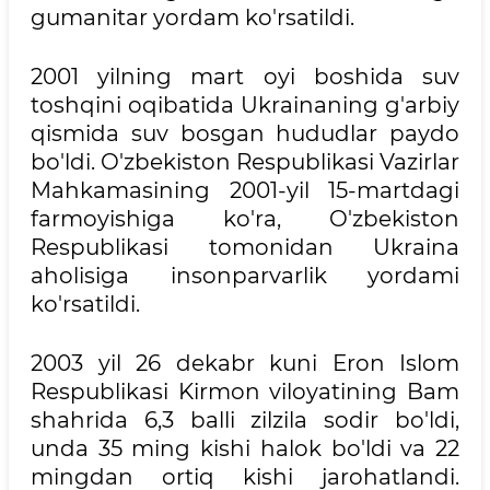
gumanitar yordam ko'rsatildi.
2001 yilning mart oyi boshida suv
toshqini oqibatida Ukrainaning g'arbiy
qismida suv bosgan hududlar paydo
bo'ldi. O'zbekiston Respublikasi Vazirlar
Mahkamasining 2001-yil 15-martdagi
farmoyishiga ko'ra, O'zbekiston
Respublikasi tomonidan Ukraina
aholisiga insonparvarlik yordami
ko'rsatildi.
2003 yil 26 dekabr kuni Eron Islom
Respublikasi Kirmon viloyatining Bam
shahrida 6,3 balli zilzila sodir bo'ldi,
unda 35 ming kishi halok bo'ldi va 22
mingdan ortiq kishi jarohatlandi.