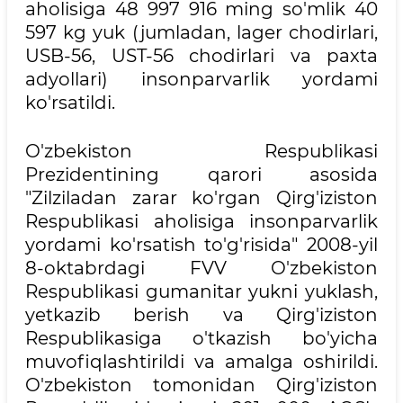
aholisiga 48 997 916 ming so'mlik 40
597 kg yuk (jumladan, lager chodirlari,
USB-56, UST-56 chodirlari va paxta
adyollari) insonparvarlik yordami
ko'rsatildi.
O'zbekiston Respublikasi
Prezidentining qarori asosida
"Zilziladan zarar ko'rgan Qirg'iziston
Respublikasi aholisiga insonparvarlik
yordami ko'rsatish to'g'risida" 2008-yil
8-oktabrdagi FVV O'zbekiston
Respublikasi gumanitar yukni yuklash,
yetkazib berish va Qirg'iziston
Respublikasiga o'tkazish bo'yicha
muvofiqlashtirildi va amalga oshirildi.
O'zbekiston tomonidan Qirg'iziston