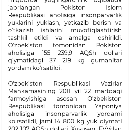
miqdorda yog'ingarchilik oqibatida
jabrlangan Pokiston Islom
Respublikasi aholisiga insonparvarlik
yuklarini yuklash, yetkazib berish va
o'tkazish ishlarini muvofiqlashtirish
tashkil etildi va amalga oshirildi.
O'zbekiston tomonidan Pokiston
aholisiga 155 239,9 AQSh dollari
qiymatidagi 37 219 kg gumanitar
yordam ko'rsatildi.
O'zbekiston Respublikasi Vazirlar
Mahkamasining 2011 yil 22 martdagi
farmoyishiga asosan O'zbekiston
Respublikasi tomonidan Yaponiya
aholisiga insonparvarlik yordami
ko'rsatildi, jami 14 800 kg yuk qiymati
202 107 AQSh dollari. Xususan, FVVdan