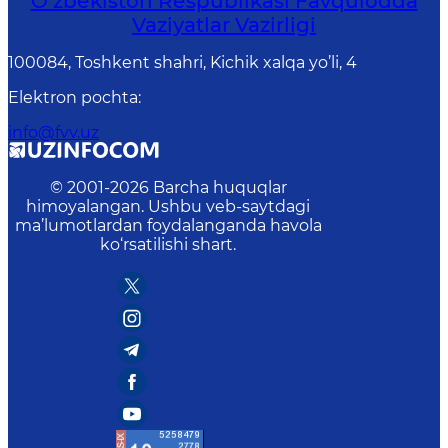
O‘zbеkistоn Rеspublikаsi Favqulodda
Vaziyatlar Vazirligi
100084, Toshkent shahri, Kichik xalqa yo’li, 4
Elektron pochta
:
info@fvv.uz
© 2001-
2026
Barcha huquqlar
himoyalangan. Ushbu veb-saytdagi
ma’lumotlardan foydalanganda havola
ko‘rsatilishi shart.