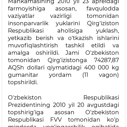
Mahkamasining 2010 yil 23 apreldagi
farmoyishiga asosan, favqulodda
vaziyatlar vazirligi tomonidan
insonparvarlik yuklarini Qirg'iziston
Respublikasi aholisiga yuklash,
yetkazib berish va o'tkazish ishlarini
muvofiqlashtirish tashkil etildi va
amalga oshirildi. Jami O'zbekiston
tomonidan Qirg'izistonga 74287,87
AQSh dollari qiymatidagi 400 000 kg
gumanitar yordam (11 vagon)
topshirildi.
O'zbekiston Respublikasi
Prezidentining 2010 yil 20 avgustdagi
topshirig'iga asosan O'zbekiston
Respublikasi FVV tomonidan ko'p