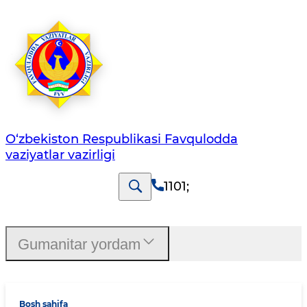
O‘zbеkistоn Rеspublikаsi Favqulodda
vaziyatlar vazirligi
1101
;
Gumanitar yordam
Bosh sahifa