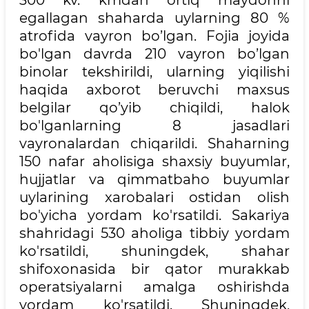
300 kv. kmdan ortiq maydonni
egallagan shaharda uylarning 80 %
atrofida vayron bo’lgan. Fojia joyida
bo'lgan davrda 210 vayron bo’lgan
binolar tekshirildi, ularning yiqilishi
haqida axborot beruvchi maxsus
belgilar qo’yib chiqildi, halok
bo'lganlarning 8 jasadlari
vayronalardan chiqarildi. Shaharning
150 nafar aholisiga shaxsiy buyumlar,
hujjatlar va qimmatbaho buyumlar
uylarining xarobalari ostidan olish
bo'yicha yordam ko'rsatildi. Sakariya
shahridagi 530 aholiga tibbiy yordam
ko'rsatildi, shuningdek, shahar
shifoxonasida bir qator murakkab
operatsiyalarni amalga oshirishda
yordam ko'rsatildi. Shuningdek,