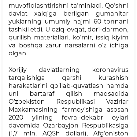
muvofiqlashtirishni ta'minladi. Qo'shni
davlat xalqiga berilgan gumanitar
yuklarning umumiy hajmi 60 tonnani
tashkil etdi. U oziq-ovqat, dori-darmon,
qurilish materiallari, ko'mir, issiq kiyim
va boshqa zarur narsalarni o'z ichiga
olgan.
Xorijiy davlatlarning koronavirus
tarqalishiga qarshi kurashish
harakatlarini qo’llab-quvatlash hamda
uni bartaraf qilish maqsadida
O’zbekiston Respublikasi Vazirlar
Maxkamasining farmoyishiga asosan
2020 yilning fevral-dekabr oylari
davomida Ozarbayjon Respublikasiga
(1,7 mln. AQSh dollari), Afg’oniston