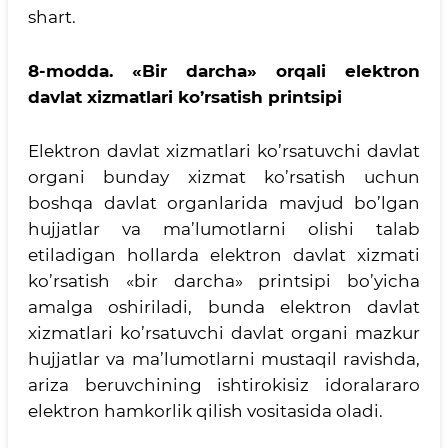
shart.
8-modda.
«Bir darcha» orqali elektron
davlat xizmatlari ko’rsatish printsipi
Elektron davlat xizmatlari ko’rsatuvchi davlat
organi bunday xizmat ko’rsatish uchun
boshqa davlat organlarida mavjud bo’lgan
hujjatlar va ma’lumotlarni olishi talab
etiladigan hollarda elektron davlat xizmati
ko’rsatish «bir darcha» printsipi bo’yicha
amalga oshiriladi, bunda elektron davlat
xizmatlari ko’rsatuvchi davlat organi mazkur
hujjatlar va ma’lumotlarni mustaqil ravishda,
ariza beruvchining ishtirokisiz idoralararo
elektron hamkorlik qilish vositasida oladi.