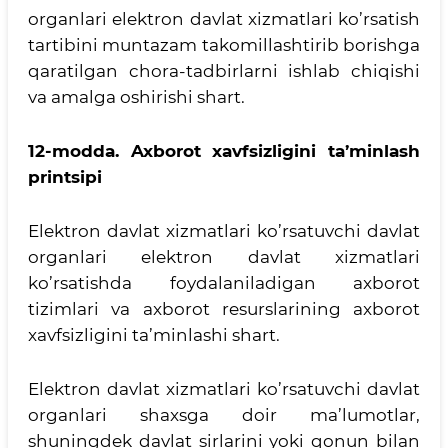
organlari elektron davlat xizmatlari ko’rsatish
tartibini muntazam takomillashtirib borishga
qaratilgan chora-tadbirlarni ishlab chiqishi
va amalga oshirishi shart.
12-modda.
Axborot xavfsizligini ta’minlash
printsipi
Elektron davlat xizmatlari ko’rsatuvchi davlat
organlari elektron davlat xizmatlari
ko’rsatishda foydalaniladigan axborot
tizimlari va axborot resurslarining axborot
xavfsizligini ta’minlashi shart.
Elektron davlat xizmatlari ko’rsatuvchi davlat
organlari shaxsga doir ma’lumotlar,
shuningdek davlat sirlarini yoki qonun bilan