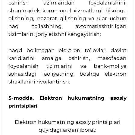
oshirish tizimlaridan foydalanishini,
shuningdek kommunal xizmatlarni hisobga
olishning, nazorat qilishning va ular uchun
haq to’lashning avtomatlashtirilgan
tizimlarini joriy etishni kengaytirish;
naqd bo’lmagan elektron to’lovlar, davlat
xaridlarini amalga oshirish, masofadan
foydalanish tizimlarini va bank-moliya
sohasidagi faoliyatning boshqa elektron
shakllarini rivojlantirish.
5-modda.
Elektron hukumatning asosiy
printsiplari
Elektron hukumatning asosiy printsiplari
quyidagilardan iborat: