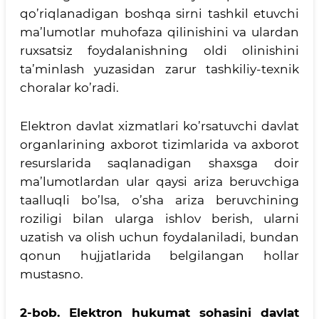
qo’riqlanadigan boshqa sirni tashkil etuvchi
ma’lumotlar muhofaza qilinishini va ulardan
ruxsatsiz foydalanishning oldi olinishini
ta’minlash yuzasidan zarur tashkiliy-texnik
choralar ko’radi.
Elektron davlat xizmatlari ko’rsatuvchi davlat
organlarining axborot tizimlarida va axborot
resurslarida saqlanadigan shaxsga doir
ma’lumotlardan ular qaysi ariza beruvchiga
taalluqli bo’lsa, o’sha ariza beruvchining
roziligi bilan ularga ishlov berish, ularni
uzatish va olish uchun foydalaniladi, bundan
qonun hujjatlarida belgilangan hollar
mustasno.
2-bob. Elektron hukumat sohasini davlat