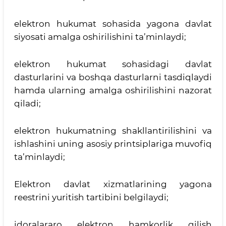
elektron hukumat sohasida yagona davlat
siyosati amalga oshirilishini ta’minlaydi;
elektron hukumat sohasidagi davlat
dasturlarini va boshqa dasturlarni tasdiqlaydi
hamda ularning amalga oshirilishini nazorat
qiladi;
elektron hukumatning shakllantirilishini va
ishlashini uning asosiy printsiplariga muvofiq
ta’minlaydi;
Elektron davlat xizmatlarining yagona
reestrini yuritish tartibini belgilaydi;
idoralararo elektron hamkorlik qilish