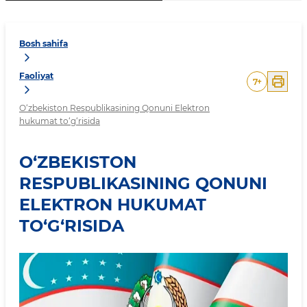
Bosh sahifa
Faoliyat
7
+
O‘zbekiston Respublikasining Qonuni Elektron
hukumat to‘g‘risida
O‘ZBEKISTON
RESPUBLIKASINING QONUNI
ELEKTRON HUKUMAT
TO‘G‘RISIDA