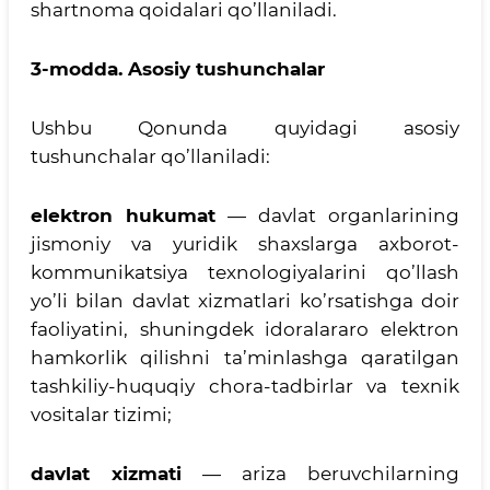
shartnoma qoidalari qo’llaniladi.
3-modda.
Asosiy tushunchalar
Ushbu Qonunda quyidagi asosiy
tushunchalar qo’llaniladi:
elektron hukumat
— davlat organlarining
jismoniy va yuridik shaxslarga axborot-
kommunikatsiya texnologiyalarini qo’llash
yo’li bilan davlat xizmatlari ko’rsatishga doir
faoliyatini, shuningdek idoralararo elektron
hamkorlik qilishni ta’minlashga qaratilgan
tashkiliy-huquqiy chora-tadbirlar va texnik
vositalar tizimi;
davlat xizmati
— ariza beruvchilarning