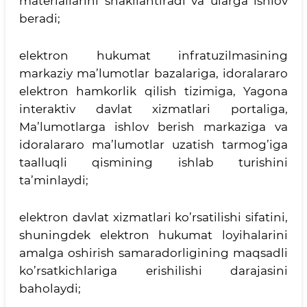
materiallarini shakllantiradi va ularga ishlov
beradi;
elektron hukumat infratuzilmasining
markaziy ma’lumotlar bazalariga, idoralararo
elektron hamkorlik qilish tizimiga, Yagona
interaktiv davlat xizmatlari portaliga,
Ma’lumotlarga ishlov berish markaziga va
idoralararo ma’lumotlar uzatish tarmog’iga
taalluqli qismining ishlab turishini
ta’minlaydi;
elektron davlat xizmatlari ko’rsatilishi sifatini,
shuningdek elektron hukumat loyihalarini
amalga oshirish samaradorligining maqsadli
ko’rsatkichlariga erishilishi darajasini
baholaydi;