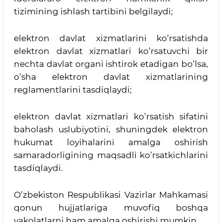
tizimining ishlash tartibini belgilaydi;
elektron davlat xizmatlarini ko’rsatishda
elektron davlat xizmatlari ko’rsatuvchi bir
nechta davlat organi ishtirok etadigan bo’lsa,
o’sha elektron davlat xizmatlarining
reglamentlarini tasdiqlaydi;
elektron davlat xizmatlari ko’rsatish sifatini
baholash uslubiyotini, shuningdek elektron
hukumat loyihalarini amalga oshirish
samaradorligining maqsadli ko’rsatkichlarini
tasdiqlaydi.
O’zbekiston Respublikasi Vazirlar Mahkamasi
qonun hujjatlariga muvofiq boshqa
vakolatlarni ham amalga oshirishi mumkin.