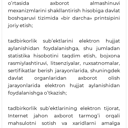
o’rtasida axborot almashinuvi
mexanizmlarini shakllantirish hisobiga davlat
boshqaruvi tizimida «bir darcha» printsipini
joriy etish;
tadbirkorlik sub’ektlarini elektron hujjat
aylanishidan foydalanishga, shu jumladan
statistika hisobotini taqdim etish, bojxona
rasmiylashtiruvi, litsenziyalar, ruxsatnomalar,
sertifikatlar berish jarayonlarida, shuningdek
davlat organlaridan axborot olish
jarayonlarida elektron hujjat aylanishidan
foydalanishga o’tkazish;
tadbirkorlik sub’ektlarining elektron tijorat,
Internet jahon axborot tarmog’i orqali
mahsulotni sotish va xaridlarni amalga