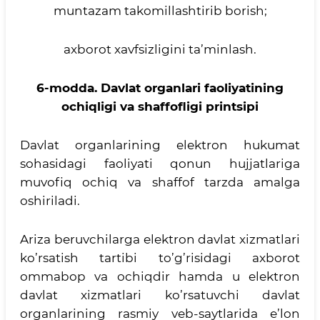
muntazam takomillashtirib borish;
axborot xavfsizligini ta’minlash.
6-modda.
Davlat organlari faoliyatining
ochiqligi va shaffofligi printsipi
Davlat organlarining elektron hukumat
sohasidagi faoliyati qonun hujjatlariga
muvofiq ochiq va shaffof tarzda amalga
oshiriladi.
Ariza beruvchilarga elektron davlat xizmatlari
ko’rsatish tartibi to’g’risidagi axborot
ommabop va ochiqdir hamda u elektron
davlat xizmatlari ko’rsatuvchi davlat
organlarining rasmiy veb-saytlarida e’lon