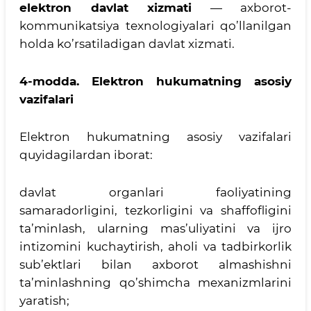
elektron davlat xizmati
— axborot-
kommunikatsiya texnologiyalari qo’llanilgan
holda ko’rsatiladigan davlat xizmati.
4-modda.
Elektron hukumatning asosiy
vazifalari
Elektron hukumatning asosiy vazifalari
quyidagilardan iborat:
davlat organlari faoliyatining
samaradorligini, tezkorligini va shaffofligini
ta’minlash, ularning mas’uliyatini va ijro
intizomini kuchaytirish, aholi va tadbirkorlik
sub’ektlari bilan axborot almashishni
ta’minlashning qo’shimcha mexanizmlarini
yaratish;