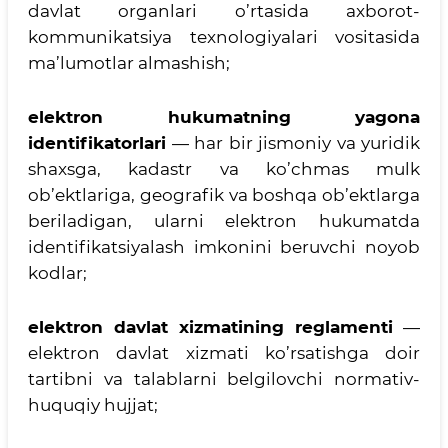
davlat organlari o’rtasida axborot-
kommunikatsiya texnologiyalari vositasida
ma’lumotlar almashish;
elektron hukumatning yagona
identifikatorlari
— har bir jismoniy va yuridik
shaxsga, kadastr va ko’chmas mulk
ob’ektlariga, geografik va boshqa ob’ektlarga
beriladigan, ularni elektron hukumatda
identifikatsiyalash imkonini beruvchi noyob
kodlar;
elektron davlat xizmatining reglamenti
—
elektron davlat xizmati ko’rsatishga doir
tartibni va talablarni belgilovchi normativ-
huquqiy hujjat;