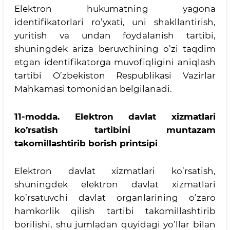
Elektron hukumatning yagona
identifikatorlari ro’yxati, uni shakllantirish,
yuritish va undan foydalanish tartibi,
shuningdek ariza beruvchining o’zi taqdim
etgan identifikatorga muvofiqligini aniqlash
tartibi O’zbekiston Respublikasi Vazirlar
Mahkamasi tomonidan belgilanadi.
11-modda.
Elektron davlat xizmatlari
ko’rsatish tartibini muntazam
takomillashtirib borish printsipi
Elektron davlat xizmatlari ko’rsatish,
shuningdek elektron davlat xizmatlari
ko’rsatuvchi davlat organlarining o’zaro
hamkorlik qilish tartibi takomillashtirib
borilishi, shu jumladan quyidagi yo’llar bilan