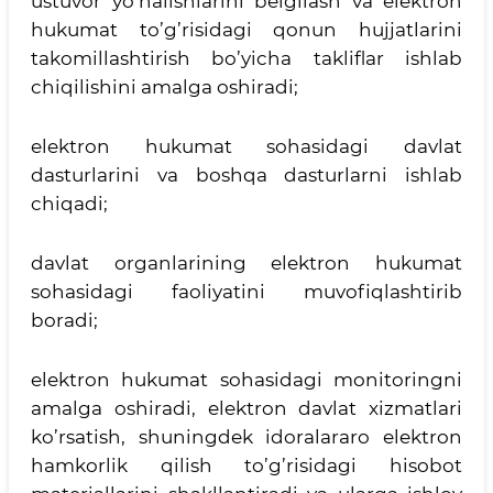
ustuvor yo’nalishlarini belgilash va elektron
hukumat to’g’risidagi qonun hujjatlarini
takomillashtirish bo’yicha takliflar ishlab
chiqilishini amalga oshiradi;
elektron hukumat sohasidagi davlat
dasturlarini va boshqa dasturlarni ishlab
chiqadi;
davlat organlarining elektron hukumat
sohasidagi faoliyatini muvofiqlashtirib
boradi;
elektron hukumat sohasidagi monitoringni
amalga oshiradi, elektron davlat xizmatlari
ko’rsatish, shuningdek idoralararo elektron
hamkorlik qilish to’g’risidagi hisobot