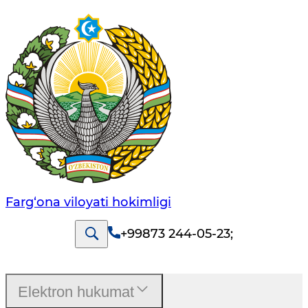
Farg‘оnа vilоyati hоkimligi
+99873 244-05-23
;
Elektron hukumat