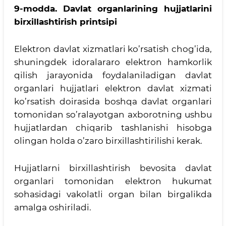
9-modda.
Davlat organlarining hujjatlarini
birxillashtirish printsipi
Elektron davlat xizmatlari ko’rsatish chog’ida,
shuningdek idoralararo elektron hamkorlik
qilish jarayonida foydalaniladigan davlat
organlari hujjatlari elektron davlat xizmati
ko’rsatish doirasida boshqa davlat organlari
tomonidan so’ralayotgan axborotning ushbu
hujjatlardan chiqarib tashlanishi hisobga
olingan holda o’zaro birxillashtirilishi kerak.
Hujjatlarni birxillashtirish bevosita davlat
organlari tomonidan elektron hukumat
sohasidagi vakolatli organ bilan birgalikda
amalga oshiriladi.