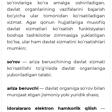
so’rovlariga ko’ra amalga oshiriladigan,
davlat organlarining vazifalarini bajarish
bo’yicha ular tomonidan ko’rsatiladigan
xizmat. Agar qonun hujjatlariga muvofiq
davlat xizmatlari ko’rsatish funktsiyalari
boshqa tashkilotlar zimmasiga yuklatilgan
bo’lsa, ular ham davlat xizmatini ko’rsatishlari
mumkin;
so’rov
— ariza beruvchining davlat xizmati
ko’rsatilishi to’g’risida davlat organlariga
yuboriladigan talabi;
ariza beruvchi
— davlat organiga so’rov bilan
murojaat etgan jismoniy yoki yuridik shaxs;
idoralararo elektron hamkorlik qilish
—