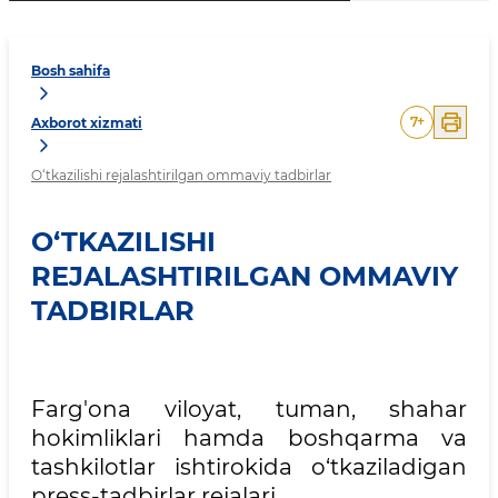
Bosh sahifa
7
+
Axborot xizmati
O‘tkazilishi rejalashtirilgan ommaviy tadbirlar
O‘TKAZILISHI
REJALASHTIRILGAN OMMAVIY
TADBIRLAR
Farg'ona viloyat, tuman, shahar
hokimliklari hamda boshqarma va
tashkilotlar ishtirokida o‘tkaziladigan
press-tadbirlar rejalari