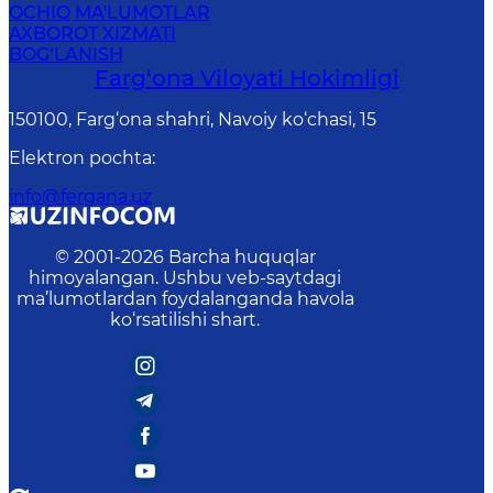
OCHIQ MA'LUMOTLAR
AXBOROT XIZMATI
BOG‘LANISH
Farg‘оnа Vilоyati Hоkimligi
150100, Fаrg‘оnа shаhri, Nаvоiy ko‘chаsi, 15
Elektron pochta
:
info@fergana.uz
© 2001-
2026
Barcha huquqlar
himoyalangan. Ushbu veb-saytdagi
ma’lumotlardan foydalanganda havola
ko‘rsatilishi shart.