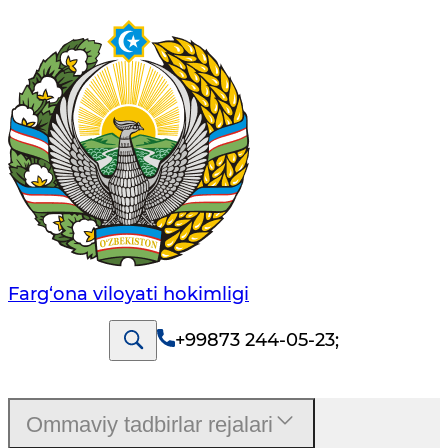
Farg‘оnа vilоyati hоkimligi
+99873 244-05-23
;
Ommaviy tadbirlar rejalari