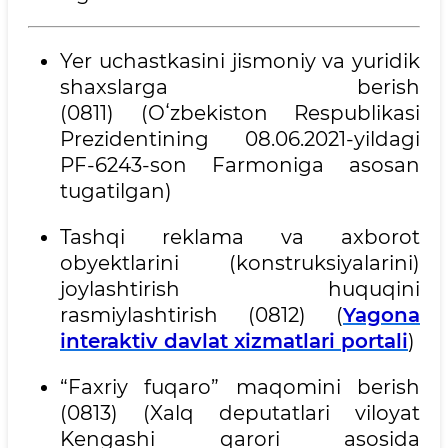
Yer uchastkasini jismoniy va yuridik
shaxslarga berish
(0811) (Oʻzbekiston Respublikasi
Prezidentining 08.06.2021-yildagi
PF-6243-son Farmoniga asosan
tugatilgan)
Tashqi reklama va axborot
obyektlarini (konstruksiyalarini)
joylashtirish huquqini
rasmiylashtirish (0812) (
Yagona
interaktiv davlat xizmatlari portali
)
“Faxriy fuqaro” maqomini berish
(0813) (Xalq deputatlari viloyat
Kengashi qarori asosida