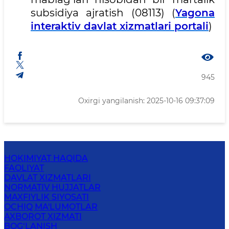
subsidiya ajratish (08113) (
Yagona
interaktiv davlat xizmatlari portali
)
945
Oxirgi yangilanish: 2025-10-16 09:37:09
HOKIMIYAT HAQIDA
FAOLIYAT
DAVLAT XIZMATLARI
NORMATIV HUJJATLAR
MAXFIYLIK SIYOSATI
OCHIQ MA'LUMOTLAR
AXBOROT XIZMATI
BOG‘LANISH