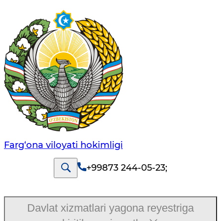
Farg‘оnа vilоyati hоkimligi
+99873 244-05-23
;
Davlat xizmatlari yagona reyestriga