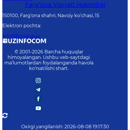
Farg‘оnа Vilоyati Hоkimligi
150100, Fаrg‘оnа shаhri, Nаvоiy ko‘chаsi, 15
Elektron pochta
:
info@fergana.uz
© 2001-
2026
Barcha huquqlar
himoyalangan. Ushbu veb-saytdagi
ma’lumotlardan foydalanganda havola
ko‘rsatilishi shart.
Oxirgi yangilanish
:
2026-08-08 19:17:30