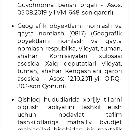
Guvohnoma berish orqali - Asos:
05.08.2019-yil VM-648-son qarori)
Geografik obyektlarni nomlash va
qayta nomlash (0817) (Geografik
obyektlarni nomlash va qayta
nomlash respublika, viloyat, tuman,
shahar Komissiyalari xulosasi
asosida Xalq deputatlari viloyat,
tuman, shahar Kengashlarii qarori
asosida - Asos: 12.10.2011-yil O‘RQ-
303-son Qonuni)
Qishloq hududlarida xorijiy tillarni
oʻqitish faoliyatini tashkil etish
uchun nodavlat taʼlim
tashkilotlariga mahalliy byudjet
mablagʻlari hisobidan bir martalik