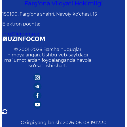
Farg‘оnа Vilоyati Hоkimligi
150100, Fаrg‘оnа shаhri, Nаvоiy ko‘chаsi, 15
Elektron pochta
:
info@fergana.uz
© 2001-
2026
Barcha huquqlar
himoyalangan. Ushbu veb-saytdagi
ma’lumotlardan foydalanganda havola
ko‘rsatilishi shart.
Oxirgi yangilanish
:
2026-08-08 19:17:30