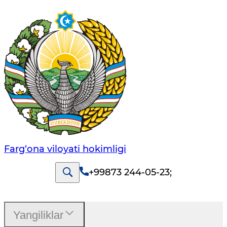
Farg‘оnа vilоyati hоkimligi
+99873 244-05-23
;
Yangiliklar