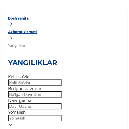
Bosh sahifa
Axborot xizmati
Yangiliklar
YANGILIKLAR
Kalit so‘zlar
Bo‘lgan davr dan
Davr gacha
Yo‘nalish