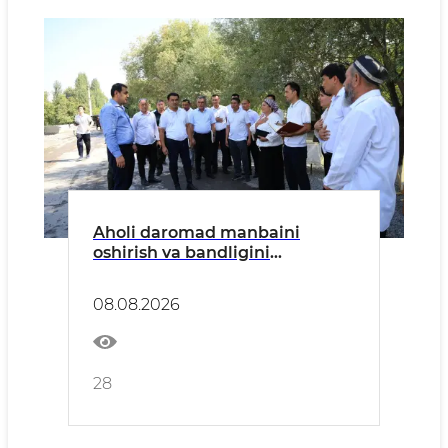
Aholi daromad manbaini
oshirish va bandligini
ta’minlashga qaratilgan
loyihalar amalga oshirilmoqda
08.08.2026
28