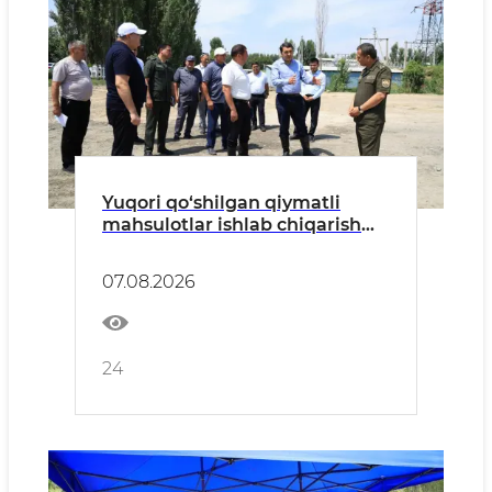
Yuqori qo‘shilgan qiymatli
mahsulotlar ishlab chiqarish
asosiy mezon bo‘lishi kerak
07.08.2026
24