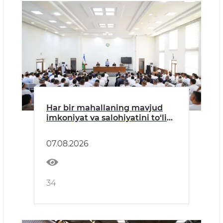
Har bir mahallaning mavjud
imkoniyat va salohiyatini to‘liq
safarbar etish shart
07.08.2026
34