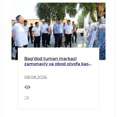
Bag‘dod tuman markazi
zamonaviy va obod qiyofa kasb
etmoqda
08.08.2026
28