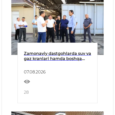
Zamonaviy dastgohlarda suv va
gaz kranlari hamda boshqa
ehtiyot qismlar ishlab
chiqarilmoqda
07.08.2026
28