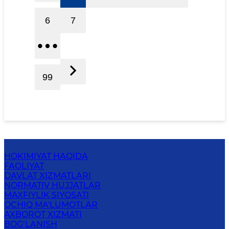
6
7
99
HOKIMIYAT HAQIDA
FAOLIYAT
DAVLAT XIZMATLARI
NORMATIV HUJJATLAR
MAXFIYLIK SIYOSATI
OCHIQ MA'LUMOTLAR
AXBOROT XIZMATI
BOG‘LANISH