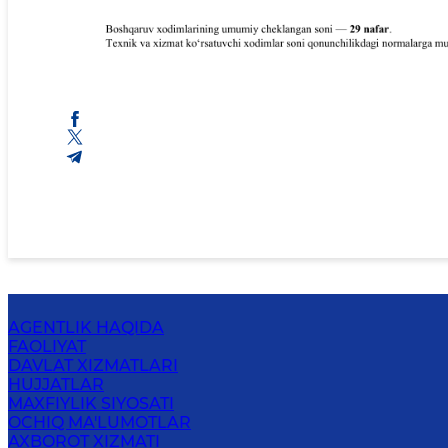
AGENTLIK HAQIDA
FAOLIYAT
DAVLAT XIZMATLARI
HUJJATLAR
MAXFIYLIK SIYOSATI
OCHIQ MA'LUMOTLAR
AXBOROT XIZMATI