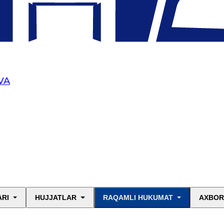
VA
ARI
HUJJATLAR
RAQAMLI HUKUMAT
AXBOR