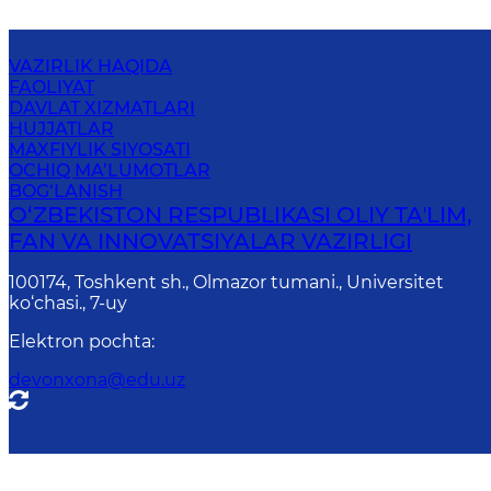
VAZIRLIK HAQIDA
FAOLIYAT
DAVLAT XIZMATLARI
HUJJATLAR
MAXFIYLIK SIYOSATI
OCHIQ MA’LUMOTLAR
BOG‘LANISH
O‘ZBEKISTON RESPUBLIKASI OLIY TAʼLIM,
FAN VA INNOVATSIYALAR VAZIRLIGI
100174, Toshkent sh., Olmazor tumani., Universitet
ko‘chasi., 7-uy
Elektron pochta
:
devonxona@edu.uz