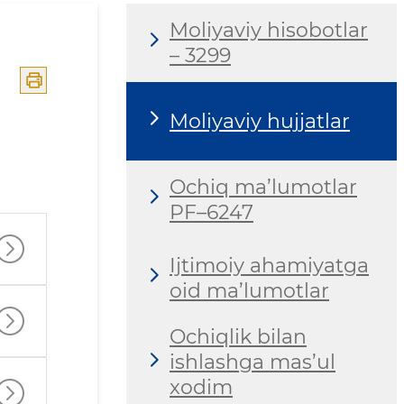
Moliyaviy hisobotlar
– 3299
Moliyaviy hujjatlar
Ochiq ma’lumotlar
PF–6247
Ijtimoiy ahamiyatga
oid ma’lumotlar
Ochiqlik bilan
ishlashga mas’ul
xodim