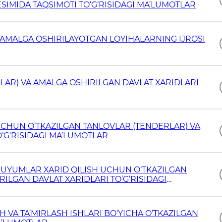
SIMIDA TAQSIMOTI TO‘G‘RISIDAGI MA’LUMOTLAR
N AMALGA OSHIRILAYOTGAN LOYIHALARNING IJROSI
RLAR) VA AMALGA OSHIRILGAN DAVLAT XARIDLARI
H UCHUN O‘TKAZILGAN TANLOVLAR (TENDERLAR) VA
‘G‘RISIDAGI MA’LUMOTLAR
 BUYUMLAR XARID QILISH UCHUN O‘TKAZILGAN
ILGAN DAVLAT XARIDLARI TO‘G‘RISIDAGI
H VA TA’MIRLASH ISHLARI BO‘YICHA O‘TKAZILGAN