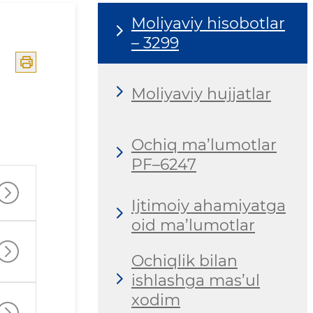
Moliyaviy hisobotlar
– 3299
Moliyaviy hujjatlar
Ochiq ma’lumotlar
PF–6247
Ijtimoiy ahamiyatga
oid ma’lumotlar
Ochiqlik bilan
ishlashga mas’ul
xodim