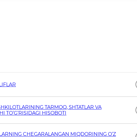
LIFLAR
ASHKILOTLARINING TARMOQ, SHTATLAR VA
I TO‘G‘RISIDAGI HISOBOTI
G‘LARNING CHEGARALANGAN MIQDORINING O‘Z