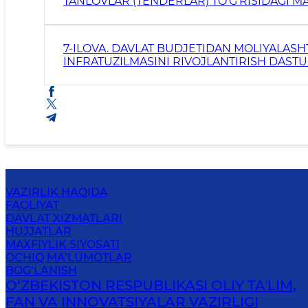
TANLOVLAR (TENDERLAR) TO‘G‘RISIDAGI M
7-ILOVA. DAVLAT BUDJETIDAN MOLIYALASHT
INFRATUZILMASINI RIVOJLANTIRISH DASTUR
MA’LUMOTLAR
VAZIRLIK HAQIDA
FAOLIYAT
DAVLAT XIZMATLARI
HUJJATLAR
MAXFIYLIK SIYOSATI
OCHIQ MA’LUMOTLAR
BOG‘LANISH
O‘ZBEKISTON RESPUBLIKASI OLIY TAʼLIM,
FAN VA INNOVATSIYALAR VAZIRLIGI