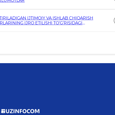
A’LUMOTLAR
IRILADIGAN IJTIMOIY VA ISHLAB CHIQARISH
LARINING IJRO ETILISHI TO‘G‘RISIDAGI