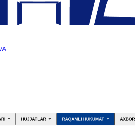
VA
ARI
HUJJATLAR
RAQAMLI HUKUMAT
AXBOR