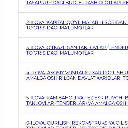
TASARRUFIDAGI BUDJET TASHKILOTLARI KE
2-ILOVA. KAPITAL QO‘YILMALAR HISOBIDA
TO‘G‘RISIDAGI MA’LUMOTLAR
3-ILOVA. O‘TKAZILGAN TANLOVLAR (TENDE
TO‘G‘RISIDAGI MA’LUMOTLAR
4-ILOVA. ASOSIY VOSITALAR XARID QILIS
AMALGA OSHIRILGAN DAVLAT XARIDLARI TO
5-ILOVA. KAM BAHOLI VA TEZ ESKIRUVCHI
TANLOVLAR (TENDERLAR) VA AMALGA OSHIR
MA’LUMOTLAR
6-ILOVA. QURILISH, REKONSTRUKSIYA QILIS