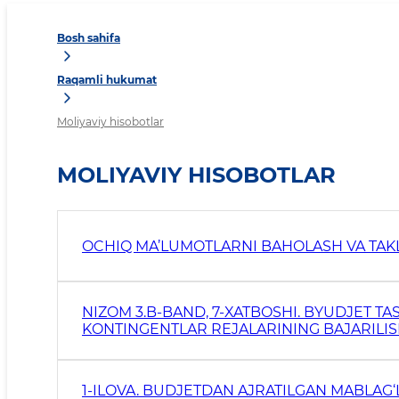
Bosh sahifa
Raqamli hukumat
Moliyaviy hisobotlar
MOLIYAVIY HISOBOTLAR
OCHIQ MA’LUMOTLARNI BAHOLASH VA TAK
NIZOM 3.B-BAND, 7-XATBOSHI. BYUDJET T
KONTINGENTLAR REJALARINING BAJARILISH
1-ILOVA. BUDJETDAN AJRATILGAN MABLA