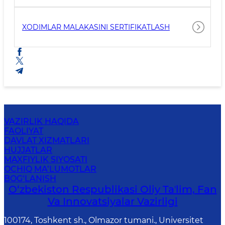
XODIMLAR MALAKASINI SERTIFIKATLASH
VAZIRLIK HAQIDA
FAOLIYAT
DAVLAT XIZMATLARI
HUJJATLAR
MAXFIYLIK SIYOSATI
OCHIQ MA’LUMOTLAR
BOG‘LANISH
O‘zbekiston Respublikasi Oliy Taʼlim, Fan
Va Innovatsiyalar Vazirligi
100174, Toshkent sh., Olmazor tumani., Universitet