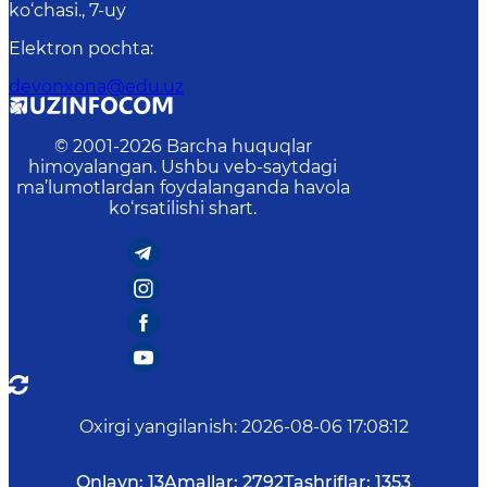
ko‘chasi., 7-uy
Elektron pochta
:
devonxona@edu.uz
© 2001-
2026
Barcha huquqlar
himoyalangan. Ushbu veb-saytdagi
ma’lumotlardan foydalanganda havola
ko‘rsatilishi shart.
Oxirgi yangilanish
:
2026-08-06 17:08:12
Onlayn:
13
Amallar:
2792
Tashriflar:
1353