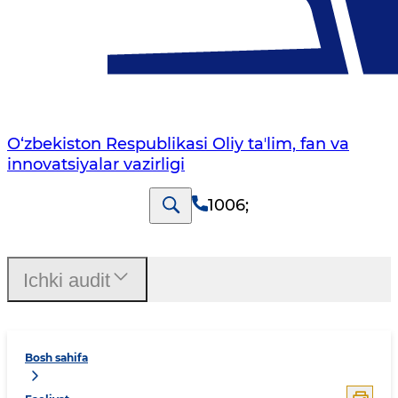
O‘zbekiston Respublikasi Oliy taʼlim, fan va
innovatsiyalar vazirligi
1006
;
Ichki audit
Bosh sahifa