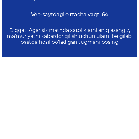
Veb-saytdagi o‘rtacha vaqt:
64
Diqqat! Agar siz matnda xatoliklarni aniqlasangiz,
ma’muriyatni xabardor qilish uchun ularni belgilab,
pastda hosil bo‘ladigan tugmani bosing