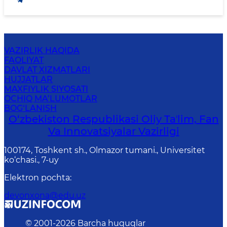
VAZIRLIK HAQIDA
FAOLIYAT
DAVLAT XIZMATLARI
HUJJATLAR
MAXFIYLIK SIYOSATI
OCHIQ MA’LUMOTLAR
BOG‘LANISH
O‘zbekiston Respublikasi Oliy Taʼlim, Fan
Va Innovatsiyalar Vazirligi
100174, Toshkent sh., Olmazor tumani., Universitet
ko‘chasi., 7-uy
Elektron pochta
:
devonxona@edu.uz
© 2001-
2026
Barcha huquqlar