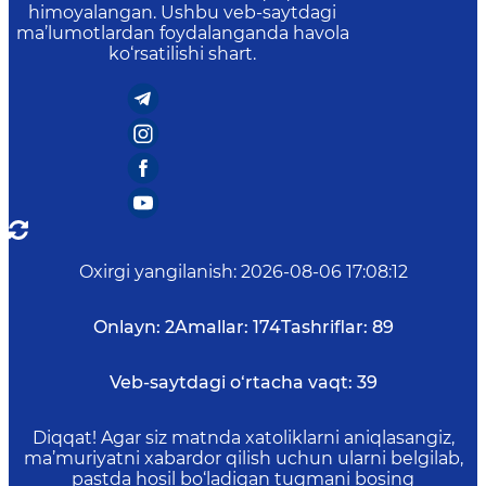
himoyalangan. Ushbu veb-saytdagi
ma’lumotlardan foydalanganda havola
ko‘rsatilishi shart.
Oxirgi yangilanish
:
2026-08-06 17:08:12
Onlayn:
2
Amallar:
174
Tashriflar:
89
Veb-saytdagi o‘rtacha vaqt:
39
Diqqat! Agar siz matnda xatoliklarni aniqlasangiz,
ma’muriyatni xabardor qilish uchun ularni belgilab,
pastda hosil bo‘ladigan tugmani bosing