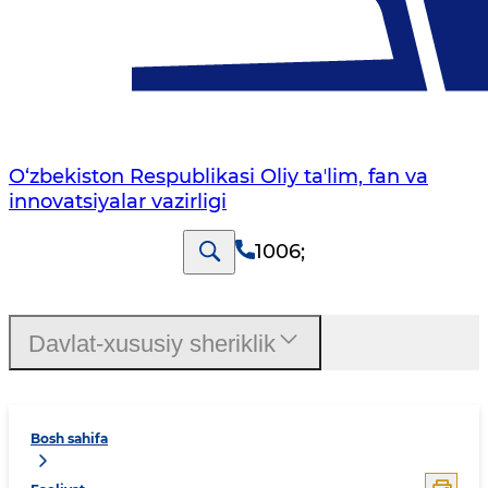
O‘zbekiston Respublikasi Oliy taʼlim, fan va
innovatsiyalar vazirligi
1006
;
Davlat-xususiy sheriklik
Bosh sahifa