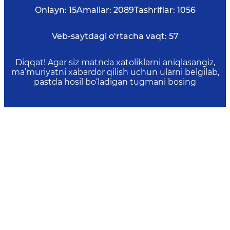
Onlayn:
15
Amallar:
2089
Tashriflar:
1056
Veb-saytdagi o‘rtacha vaqt:
57
Diqqat! Agar siz matnda xatoliklarni aniqlasangiz,
ma’muriyatni xabardor qilish uchun ularni belgilab,
pastda hosil bo‘ladigan tugmani bosing