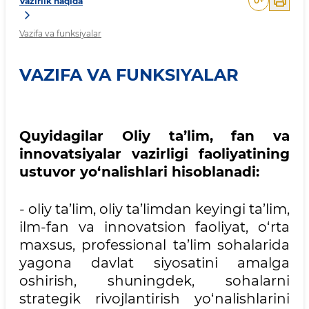
0
+
Vazirlik haqida
Vazifa va funksiyalar
VAZIFA VA FUNKSIYALAR
Quyidagilar Oliy ta’lim, fan va
innovatsiyalar vazirligi faoliyatining
ustuvor yo‘nalishlari hisoblanadi:
- oliy ta’lim, oliy ta’limdan keyingi ta’lim,
ilm-fan va innovatsion faoliyat, o‘rta
maxsus, professional ta’lim sohalarida
yagona davlat siyosatini amalga
oshirish, shuningdek, sohalarni
strategik rivojlantirish yo‘nalishlarini