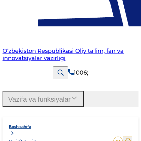
O‘zbekiston Respublikasi Oliy taʼlim, fan va
innovatsiyalar vazirligi
1006
;
Vazifa va funksiyalar
Bosh sahifa