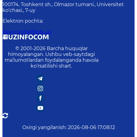
100174, Toshkent sh., Olmazor tumani., Universitet
ko‘chasi., 7-uy
Elektron pochta
:
devonxona@edu.uz
© 2001-
2026
Barcha huquqlar
himoyalangan. Ushbu veb-saytdagi
ma’lumotlardan foydalanganda havola
ko‘rsatilishi shart.
Oxirgi yangilanish
:
2026-08-06 17:08:12