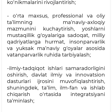
ko‘nikmalarini rivojlantirish;
- o‘rta maxsus, professional va oliy
ta’limning ma’naviy-axloqiy
mazmunini kuchaytirish, yoshlarni
mustaqillik g‘oyalariga sadoqat, milliy
qadriyatlarga hurmat, insonparvarlik
va yuksak ma’naviy g‘oyalar asosida
vatanparvarlik ruhida tarbiyalash;
-ilmiy-tadqiqot ishlari samaradorligini
oshirish, davlat ilmiy va innovatsion
dasturlari ijrosini muvofiqlashtirish,
shuningdek, ta’lim, ilm-fan va ishlab
chiqarish o‘rtasida integratsiyani
ta’minlash;