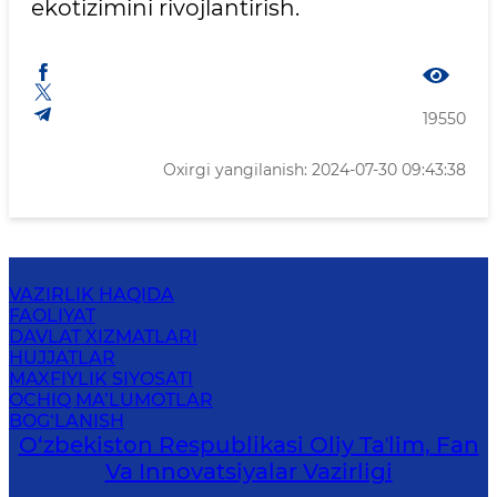
ekotizimini rivojlantirish.
19550
Oxirgi yangilanish: 2024-07-30 09:43:38
VAZIRLIK HAQIDA
FAOLIYAT
DAVLAT XIZMATLARI
HUJJATLAR
MAXFIYLIK SIYOSATI
OCHIQ MA’LUMOTLAR
BOG‘LANISH
O‘zbekiston Respublikasi Oliy Taʼlim, Fan
Va Innovatsiyalar Vazirligi