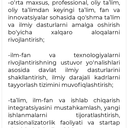
-o‘rta maxsus, professional, oliy ta’lim,
oliy ta’limdan keyingi ta’lim, fan va
innovatsiyalar sohasida qo‘shma ta’lim
va ilmiy dasturlarni amalga oshirish
bo‘yicha xalqaro aloqalarni
rivojlantirish;
-ilm-fan va texnologiyalarni
rivojlantirishning ustuvor yo‘nalishlari
asosida davlat ilmiy dasturlarini
shakllantirish, ilmiy darajali kadrlarni
tayyorlash tizimini muvofiqlashtirish;
-ta’lim, ilm-fan va ishlab chiqarish
integratsiyasini mustahkamlash, yangi
ishlanmalarni tijoratlashtirish,
ratsionalizatorlik faoliyati va startap