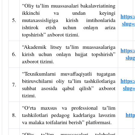
“Oliy taʼlim muassasalari bakalavriatining
ikkinchi va undan keyingi
https:
5.
mutaxassisligiga kirish imtihonlarida
slug=
ishtirok etish uchun onlayn ariza
topshirish” axborot tizimi.
“Akademik litsey taʼlim muassasalariga
https:
6.
kirish uchun onlayn hujjat topshirish”
slu
axborot tizimi.
“Texnikumlarni muvaffaqiyatli tugatgan
https:
bitiruvchilarni oliy taʼlim tashkilotlariga
7.
slug
suhbat asosida qabul qilish” axborot
tizimi.
“Oʻrta maxsus va professional taʼlim
htt
8.
tashkilotlari pedagog kadrlariga lavozim
va malaka toifalarini berish” platformasi.
“Oliy taʼlim muassasalari talabalari