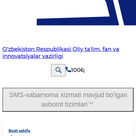
O‘zbekiston Respublikasi Oliy taʼlim, fan va
innovatsiyalar vazirligi
1006
;
SMS-xabarnoma xizmati mavjud boʻlgan
axborot tizimlari
Bosh sahifa