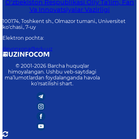
O‘zbekiston Respublikasi Oliy Taʼlim, Fan
Va Innovatsiyalar Vazirligi
100174, Toshkent sh., Olmazor tumani., Universitet
ko‘chasi., 7-uy
Elektron pochta
:
devonxona@edu.uz
© 2001-
2026
Barcha huquqlar
himoyalangan. Ushbu veb-saytdagi
ma’lumotlardan foydalanganda havola
ko‘rsatilishi shart.