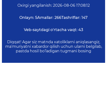
Oxirgi yangilanish
:
2026-08-06 17:08:12
Onlayn:
5
Amallar:
266
Tashriflar:
147
Veb-saytdagi o‘rtacha vaqt:
43
Diqqat! Agar siz matnda xatoliklarni aniqlasangiz,
ma’muriyatni xabardor qilish uchun ularni belgilab,
pastda hosil bo‘ladigan tugmani bosing