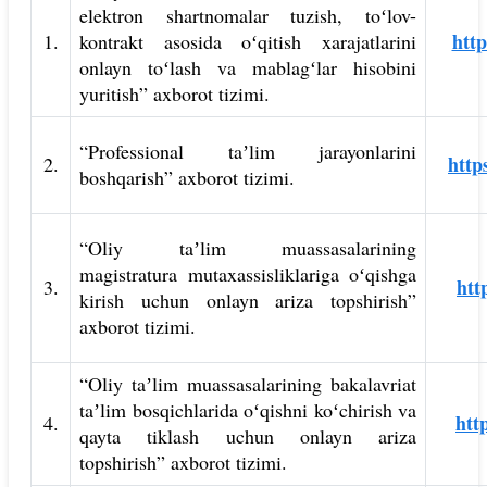
elektron shartnomalar tuzish, toʻlov-
http
1.
kontrakt asosida oʻqitish xarajatlarini
onlayn toʻlash va mablagʻlar hisobini
yuritish” axborot tizimi.
“Professional taʼlim jarayonlarini
http
2.
boshqarish” axborot tizimi.
“Oliy taʼlim muassasalarining
magistratura mutaxassisliklariga oʻqishga
htt
3.
kirish uchun onlayn ariza topshirish”
axborot tizimi.
“Oliy taʼlim muassasalarining bakalavriat
taʼlim bosqichlarida oʻqishni koʻchirish va
htt
4.
qayta tiklash uchun onlayn ariza
topshirish” axborot tizimi.