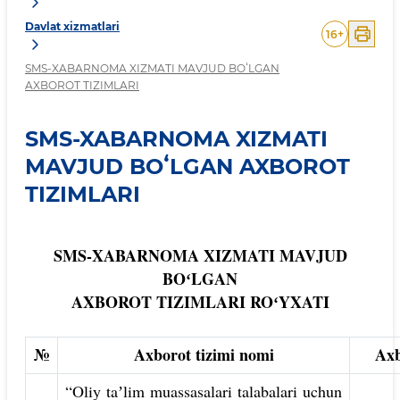
Davlat xizmatlari
16
+
SMS-XABARNOMA XIZMATI MAVJUD BOʻLGAN
AXBOROT TIZIMLARI
SMS-XABARNOMA XIZMATI
MAVJUD BOʻLGAN AXBOROT
TIZIMLARI
SMS-XABARNOMA XIZMATI MAVJUD
BOʻLGAN
AXBOROT TIZIMLARI ROʻYXATI
№
Axborot tizimi nomi
Axb
“Oliy taʼlim muassasalari talabalari uchun