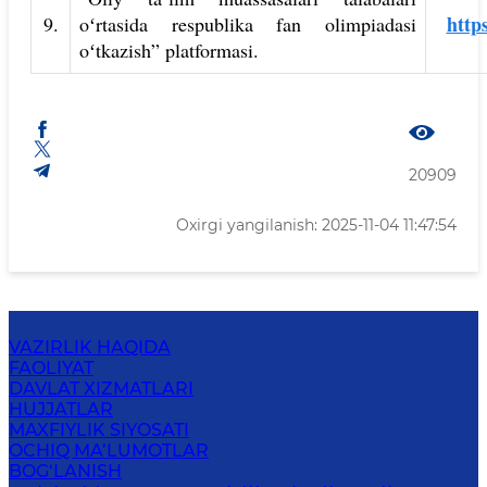
http
9.
oʻrtasida respublika fan olimpiadasi
oʻtkazish” platformasi.
20909
Oxirgi yangilanish: 2025-11-04 11:47:54
VAZIRLIK HAQIDA
FAOLIYAT
DAVLAT XIZMATLARI
HUJJATLAR
MAXFIYLIK SIYOSATI
OCHIQ MA’LUMOTLAR
BOG‘LANISH