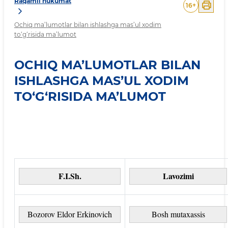
Raqamli hukumat
16
+
Ochiq ma’lumotlar bilan ishlashga mas’ul xodim
to‘g‘risida ma’lumot
OCHIQ MA’LUMOTLAR BILAN
ISHLASHGA MAS’UL XODIM
TO‘G‘RISIDA MA’LUMOT
F.I.Sh.
Lavozimi
Bozorov Eldor Erkinovich
Bosh mutaxassis