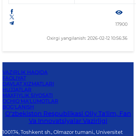
17900
Oxirgi yangilanish: 2026-02-12 10:56:36
VAZIRLIK HAQIDA
FAOLIYAT
DAVLAT XIZMATLARI
HUJJATLAR
MAXFIYLIK SIYOSATI
OCHIQ MA’LUMOTLAR
BOG‘LANISH
O‘zbekiston Respublikasi Oliy Taʼlim, Fan
Va Innovatsiyalar Vazirligi
100174, Toshkent sh., Olmazor tumani., Universitet