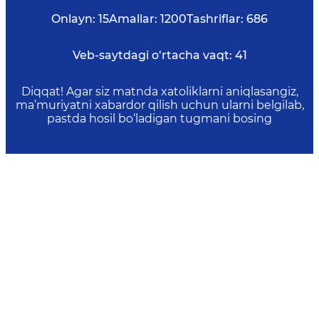
Onlayn:
15
Amallar:
1200
Tashriflar:
686
Veb-saytdagi o‘rtacha vaqt:
41
Diqqat! Agar siz matnda xatoliklarni aniqlasangiz,
ma’muriyatni xabardor qilish uchun ularni belgilab,
pastda hosil bo‘ladigan tugmani bosing