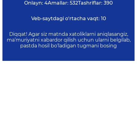
Onlayn:
4
Amallar:
532
Tashriflar:
390
Veb-saytdagi o‘rtacha vaqt:
10
Diqqat! Agar siz matnda xatoliklarni aniqlasangiz,
ma’muriyatni xabardor qilish uchun ularni belgilab,
pastda hosil bo‘ladigan tugmani bosing