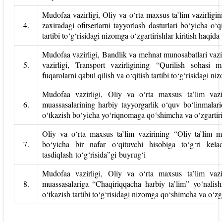
Mudofaa vazirligi, Oliy va o‘rta maxsus ta’lim vazirligin
4.
zaxiradagi ofitserlarni tayyorlash dasturlari bo‘yicha o‘q
tartibi to‘g‘risidagi nizomga o‘zgartirishlar kiritish haqida
Mudofaa vazirligi, Bandlik va mehnat munosabatlari vazirl
5.
vazirligi, Transport vazirligining “Qurilish sohasi m
fuqarolarni qabul qilish va o‘qitish tartibi to‘g‘risidagi 
Mudofaa vazirligi, Oliy va o‘rta maxsus ta’lim vazir
6.
muassasalarining harbiy tayyorgarlik o‘quv bo‘linmalarid
o‘tkazish bo‘yicha yo‘riqnomaga qo‘shimcha va o‘zgartiri
Oliy va o‘rta maxsus ta’lim vazirining “Oliy ta’lim mua
7.
bo‘yicha bir nafar o‘qituvchi hisobiga to‘g‘ri kelad
tasdiqlash to‘g‘risida”gi buyrug‘i
Mudofaa vazirligi, Oliy va o‘rta maxsus ta’lim vazir
8.
muassasalariga “Chaqiriqqacha harbiy ta’lim” yo‘nalish
o‘tkazish tartibi to‘g‘risidagi nizomga qo‘shimcha va o‘zg