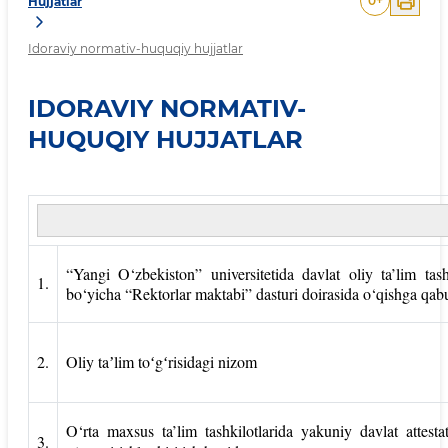
0
+
Hujjatlar
Idoraviy normativ-huquqiy hujjatlar
IDORAVIY NORMATIV-
HUQUQIY HUJJATLAR
“Yangi O‘zbekiston” universitetida davlat oliy ta’lim tash
1.
bo‘yicha “Rektorlar maktabi” dasturi doirasida o‘qishga qabul 
2.
Oliy taʼlim toʻgʻrisidagi nizom
O‘rta maxsus ta’lim tashkilotlarida yakuniy davlat attesta
3.