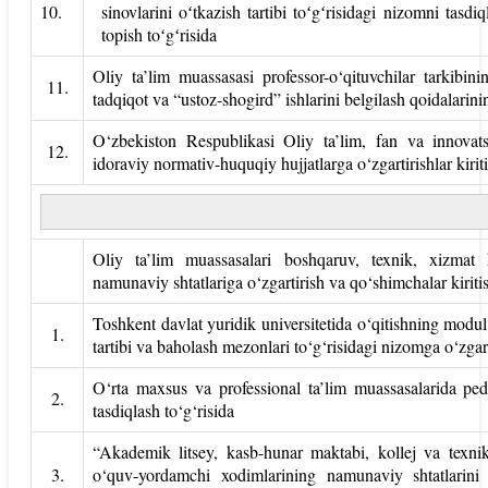
10.
sinovlarini oʻtkazish tartibi toʻgʻrisidagi nizomni tas
topish toʻgʻrisida
Oliy ta’lim muassasasi professor-o‘qituvchilar tarkibi
11.
tadqiqot va “ustoz-shogird” ishlarini belgilash qoidalarini
O‘zbekiston Respublikasi Oliy ta’lim, fan va innovats
12.
idoraviy normativ-huquqiy hujjatlarga o‘zgartirishlar kirit
Oliy ta’lim muassasalari boshqaruv, texnik, xizmat 
namunaviy shtatlariga o‘zgartirish va qo‘shimchalar kiriti
Toshkent davlat yuridik universitetida o‘qitishning modul t
1.
tartibi va baholash mezonlari to‘g‘risidagi nizomga o‘zgart
O‘rta maxsus va professional ta’lim muassasalarida ped
2.
tasdiqlash to‘g‘risida
“Akademik litsey, kasb-hunar maktabi, kollej va texni
3.
o‘quv-yordamchi xodimlarining namunaviy shtatlarini t