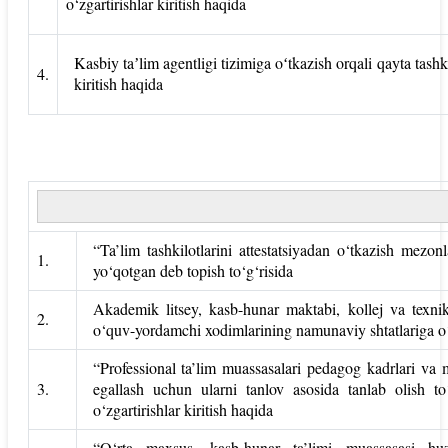
o‘zgartirishlar
kiritish haqida
Kasbiy taʼlim agentligi tizimiga oʻtkazish orqali qayta tash
4.
kiritish haqida
“Ta’lim tashkilotlarini attestatsiyadan o‘tkazish mezonl
1.
yo‘qotgan deb topish to‘g‘risida
Akademik litsey, kasb-hunar maktabi, kollej va texni
2.
o‘quv-yordamchi xodimlarining namunaviy shtatlariga o‘zg
“Professional ta’lim muassasalari pedagog kadrlari va
3.
egallash uchun ularni tanlov asosida tanlab olish to
o‘zgartirishlar kiritish haqida
“O‘rta maxsus, kasb-hunar ta’limi muassasasi huz