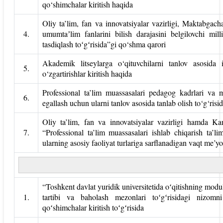
qo‘shimchalar kiritish haqida
Oliy ta’lim, fan va innovatsiyalar vazirligi, Maktabgacha
4.
umumtaʼlim fanlarini bilish darajasini belgilovchi mill
tasdiqlash toʻgʻrisida”gi qo‘shma qarori
Akademik litseylarga o‘qituvchilarni tanlov asosida i
5.
o‘zgartirishlar kiritish haqida
Professional ta’lim muassasalari pedagog kadrlari va 
6.
egallash uchun ularni tanlov asosida tanlab olish to‘g‘risi
Oliy ta’lim, fan va innovatsiyalar vazirligi hamda Kam
7.
“Professional ta’lim muassasalari ishlab chiqarish ta’l
ularning asosiy faoliyat turlariga sarflanadigan vaqt me’yo
“Toshkent davlat yuridik universitetida oʻqitishning modul t
1.
tartibi va baholash mezonlari toʻgʻrisidagi nizomni
qoʻshimchalar kiritish toʻgʻrisida