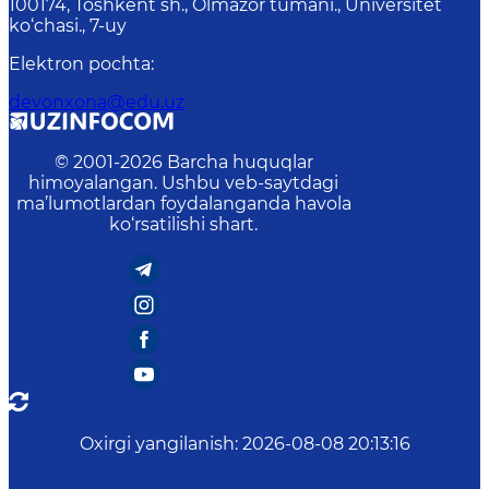
100174, Toshkent sh., Olmazor tumani., Universitet
ko‘chasi., 7-uy
Elektron pochta
:
devonxona@edu.uz
© 2001-
2026
Barcha huquqlar
himoyalangan. Ushbu veb-saytdagi
ma’lumotlardan foydalanganda havola
ko‘rsatilishi shart.
Oxirgi yangilanish
:
2026-08-08 20:13:16