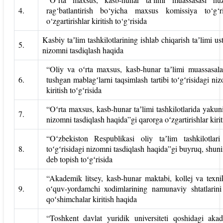
4.
rag‘batlantirish bo‘yicha maxsus komissiya to‘g‘
o‘zgartirishlar kiritish to‘g‘risida
Kasbiy taʼlim tashkilotlarining ishlab chiqarish taʼlimi usta
5.
nizomni tasdiqlash haqida
“Oliy va oʻrta maxsus, kasb-hunar taʼlimi muassasalar
6.
tushgan mablagʻlarni taqsimlash tartibi toʻgʻrisidagi ni
kiritish toʻgʻrisida
“Oʻrta maxsus, kasb-hunar taʼlimi tashkilotlarida yakuniy 
7.
nizomni tasdiqlash haqida”gi qarorga oʻzgartirishlar kirit
“Oʻzbekiston Respublikasi oliy taʼlim tashkilotlari 
8.
toʻgʻrisidagi nizomni tasdiqlash haqida”gi buyruq, shun
deb topish toʻgʻrisida
“Akademik litsey, kasb-hunar maktabi, kollej va texni
9.
oʻquv-yordamchi xodimlarining namunaviy shtatlarini t
qoʻshimchalar kiritish haqida
“Toshkent davlat yuridik universiteti qoshidagi aka