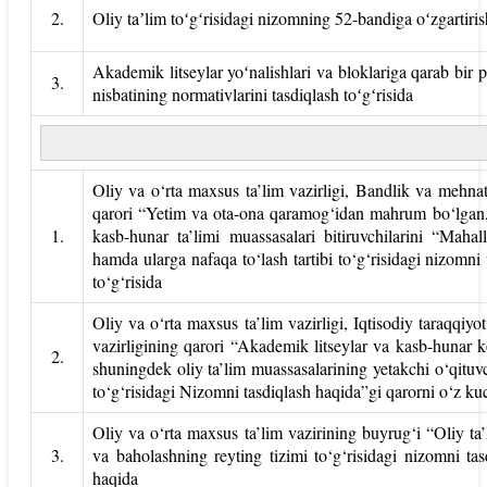
2.
Oliy taʼlim toʻgʻrisidagi nizomning 52-bandiga oʻzgartiris
Akademik litseylar yoʻnalishlari va bloklariga qarab bir
3.
nisbatining normativlarini tasdiqlash toʻgʻrisida
Oliy va o‘rta maxsus ta’lim vazirligi, Bandlik va mehnat 
qarori “Yetim va ota-ona qaramog‘idan mahrum bo‘lgan, 
1.
kasb-hunar ta’limi muassasalari bitiruvchilarini “Maha
hamda ularga nafaqa to‘lash tartibi to‘g‘risidagi nizomni 
to‘g‘risida
Oliy va o‘rta maxsus ta’lim vazirligi, Iqtisodiy taraqqiyo
vazirligining qarori “Akademik litseylar va kasb-hunar kol
2.
shuningdek oliy ta’lim muassasalarining yetakchi o‘qituvchi
to‘g‘risidagi Nizomni tasdiqlash haqida”gi qarorni o‘z kuc
Oliy va o‘rta maxsus ta’lim vazirining buyrug‘i “Oliy ta’
3.
va baholashning reyting tizimi to‘g‘risidagi nizomni tas
haqida