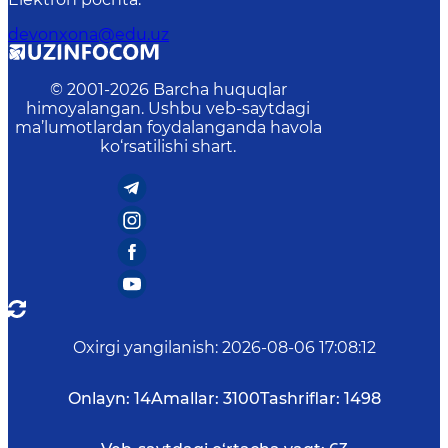
devonxona@edu.uz
© 2001-
2026
Barcha huquqlar
himoyalangan. Ushbu veb-saytdagi
ma’lumotlardan foydalanganda havola
ko‘rsatilishi shart.
Oxirgi yangilanish
:
2026-08-06 17:08:12
Onlayn:
14
Amallar:
3100
Tashriflar:
1498