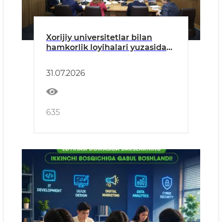
Xorijiy universitetlar bilan
hamkorlik loyihalari yuzasidan
amalga oshirilayotgan ishlar
muhokama qilindi
31.07.2026
635