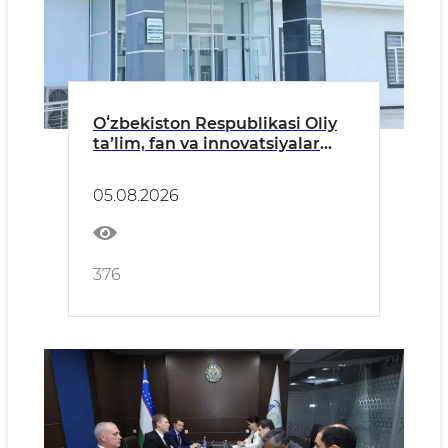
Oʻzbekiston Respublikasi Oliy
taʼlim, fan va innovatsiyalar
vaziri oʻrinbosari Oʻktam
Salomov Namangan davlat
05.08.2026
universitetiga tashrif buyurdi.
376