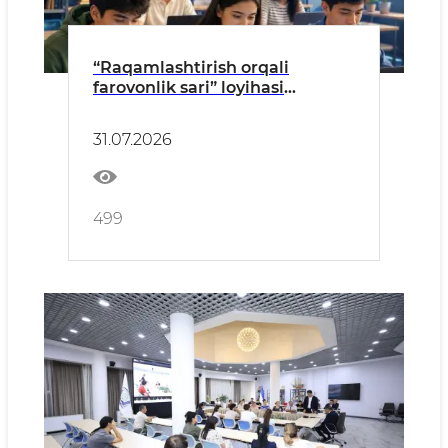
“Raqamlashtirish orqali
farovonlik sari” loyihasi
doirasida darslarning ikkinchi
bosqichiga qabul boshlandi!
31.07.2026
499