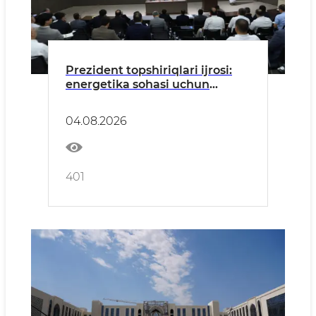
Prezident topshiriqlari ijrosi:
energetika sohasi uchun
kadrlar tayyorlash, yangi oʻquv
yiliga tayyorgarlik va
04.08.2026
investitsiya loyihalari boʻyicha
vazifalar belgilandi
401