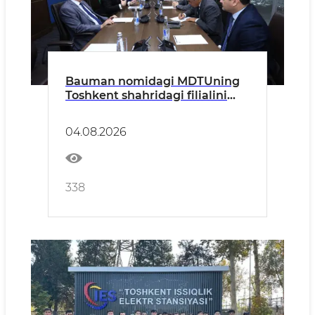
Bauman nomidagi MDTUning
Toshkent shahridagi filialini
rivojlantirish masalalari
muhokama qilindi
04.08.2026
338