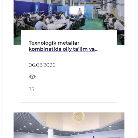
Texnologik metallar
kombinatida oliy taʼlim va
ishlab chiqarish
integratsiyasining yangi
06.08.2026
bosqichi muhokama qilindi
33