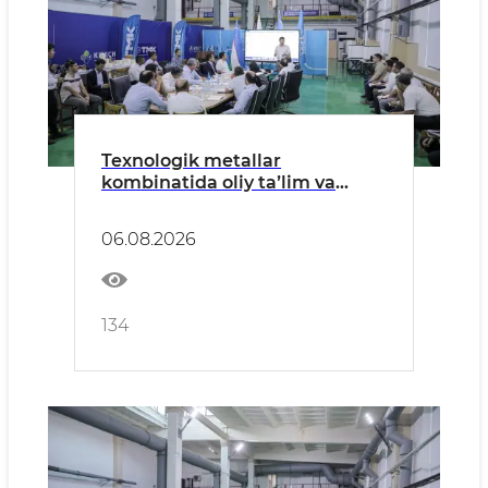
Texnologik metallar
kombinatida oliy taʼlim va
ishlab chiqarish
integratsiyasining yangi
06.08.2026
bosqichi muhokama qilindi
134