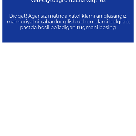
Veb-saytdagi o‘rtacha vaqt:
63
Diqqat! Agar siz matnda xatoliklarni aniqlasangiz,
ma’muriyatni xabardor qilish uchun ularni belgilab,
pastda hosil bo‘ladigan tugmani bosing