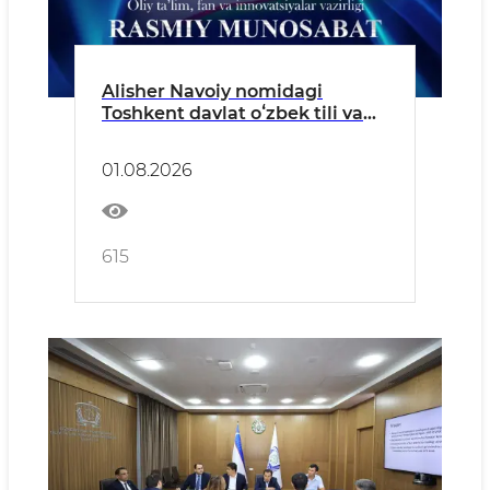
Alisher Navoiy nomidagi
Toshkent davlat oʻzbek tili va
adabiyoti universitetidagi
bitiruv tadbiri yuzasidan rasmiy
01.08.2026
munosabat
615