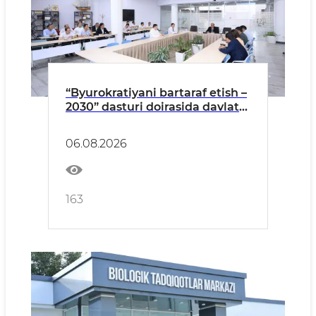
“Byurokratiyani bartaraf etish –
2030” dasturi doirasida davlat
xizmatlarini soddalashtirish
masalalariga bag‘ishlangan
06.08.2026
seminar-trening o‘tkazildi
163