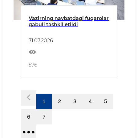
Vazirning navbatdagi fuqarolar
qabuli tashkil etildi
31.07.2026
576
1
2
3
4
5
6
7