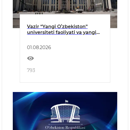
Vazir “Yangi Oʻzbekiston”
universiteti faoliyati va yangi
kampus qurilishi bilan tanishdi
01.08.2026
793