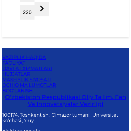
220
VAZIRLIK HAQIDA
FAOLIYAT
DAVLAT XIZMATLARI
HUJJATLAR
MAXFIYLIK SIYOSATI
OCHIQ MA’LUMOTLAR
BOG‘LANISH
O‘zbekiston Respublikasi Oliy Taʼlim, Fan
Va Innovatsiyalar Vazirligi
100174, Toshkent sh., Olmazor tumani., Universitet
ko‘chasi., 7-uy
Elektron pochta
: