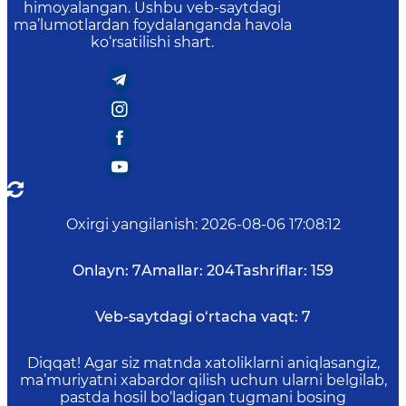
himoyalangan. Ushbu veb-saytdagi
ma’lumotlardan foydalanganda havola
ko‘rsatilishi shart.
Oxirgi yangilanish
:
2026-08-06 17:08:12
Onlayn:
7
Amallar:
204
Tashriflar:
159
Veb-saytdagi o‘rtacha vaqt:
7
Diqqat! Agar siz matnda xatoliklarni aniqlasangiz,
ma’muriyatni xabardor qilish uchun ularni belgilab,
pastda hosil bo‘ladigan tugmani bosing