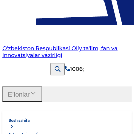
O‘zbekiston Respublikasi Oliy taʼlim, fan va
innovatsiyalar vazirligi
1006
;
E’lonlar
Bosh sahifa