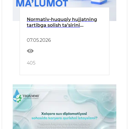
Normativ-huquqiy hujjatning
tartibga solish taʼsirini
baholash boʻyicha ma’lumot
07.05.2026
405