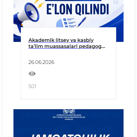
Akademik litsey va kasbiy
taʼlim muassasalari pedagog
kadrlarining attestatsiya
natijalari e’lon qilindi
26.06.2026
501