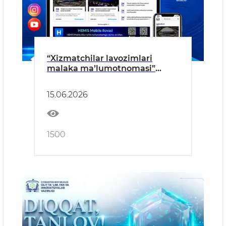
“Xizmatchilar lavozimlari
malaka maʼlumotnomasi”
loyihasi
15.06.2026
1500