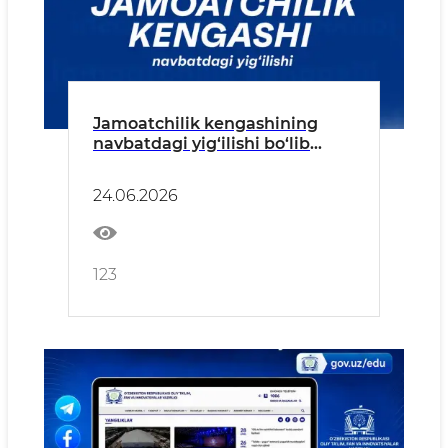
Jamoatchilik kengashining
navbatdagi yig‘ilishi bo‘lib
o‘tadi
24.06.2026
123