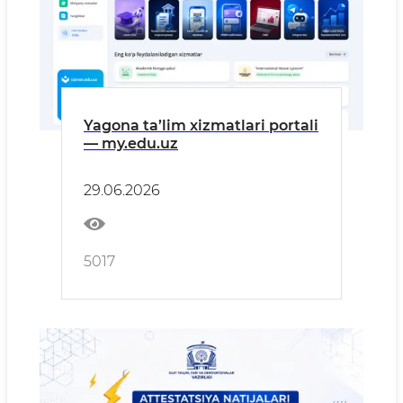
Yagona ta’lim xizmatlari portali
— my.edu.uz
29.06.2026
5017