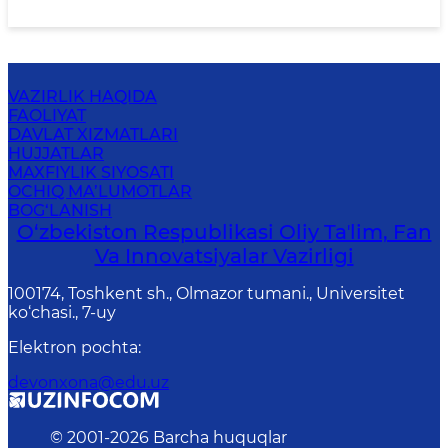
VAZIRLIK HAQIDA
FAOLIYAT
DAVLAT XIZMATLARI
HUJJATLAR
MAXFIYLIK SIYOSATI
OCHIQ MA’LUMOTLAR
BOG‘LANISH
O‘zbekiston Respublikasi Oliy Taʼlim, Fan
Va Innovatsiyalar Vazirligi
100174, Toshkent sh., Olmazor tumani., Universitet
ko‘chasi., 7-uy
Elektron pochta
:
devonxona@edu.uz
© 2001-
2026
Barcha huquqlar