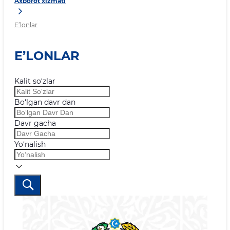
Axborot xizmati
E’lonlar
E’LONLAR
Kalit so‘zlar
Bo‘lgan davr dan
Davr gacha
Yo‘nalish