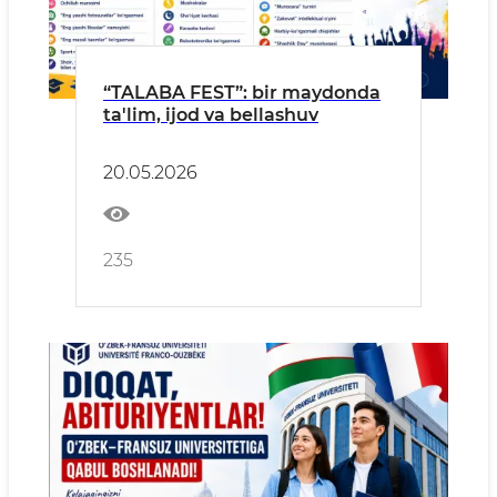
“TALABA FEST”: bir maydonda
ta'lim, ijod va bellashuv
20.05.2026
235