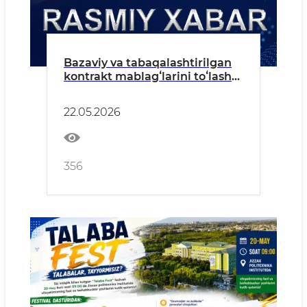
Bazaviy va tabaqalashtirilgan
kontrakt mablagʻlarini toʻlash
muddati 10-iyunga qadar
uzaytirildi
22.05.2026
356