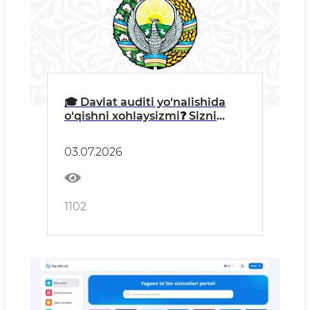
🎓 Davlat auditi yo‘nalishida
o‘qishni xohlaysizmi❓ Sizni
qanday imkoniyatlar
kutmoqda❔
03.07.2026
1102