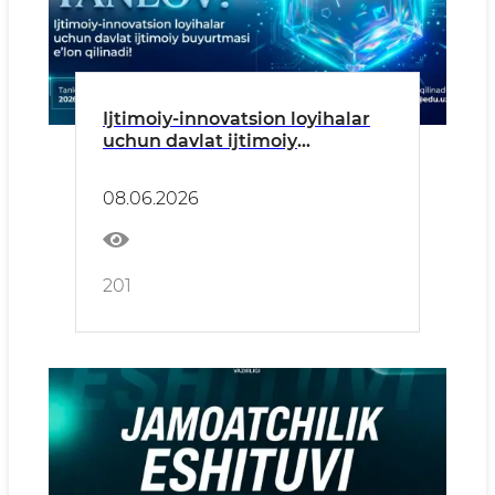
Ijtimoiy-innovatsion loyihalar
uchun davlat ijtimoiy
buyurtmasi eʼlon qilinadi!
08.06.2026
201