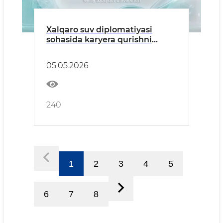
Xalqaro suv diplomatiyasi
sohasida karyera qurishni
istaysizmi?
05.05.2026
240
1
2
3
4
5
6
7
8