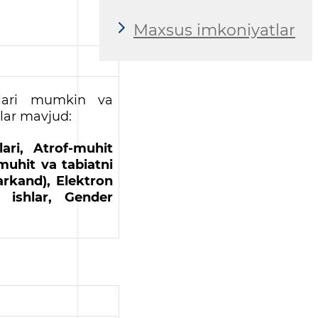
Maxsus imkoniyatlar
shlari mumkin va
lar mavjud:
klari, Atrof-muhit
-muhit va tabiatni
arkand), Elektron
y ishlar, Gender