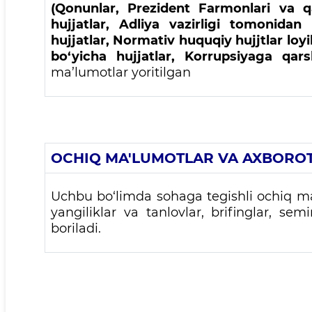
(Qonunlar, Prezident Farmonlari va qa
hujjatlar, Adliya vazirligi tomonidan
hujjatlar, Normativ huquqiy hujjtlar loy
bo‘yicha hujjatlar, Korrupsiyaga qar
ma
’
lumotlar yoritilgan
OCHIQ MA'LUMOTLAR VA AXBOROT
Uchbu bo‘limda sohaga tegishli ochiq ma’
yangiliklar va tanlovlar, brifinglar, semi
boriladi.