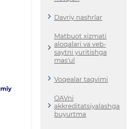
Davriy nashrlar
Matbuot xizmati
aloqalari va veb-
saytni yuritishga
mas'ul
Voqealar taqvimi
smiy
OAVni
akkreditatsiyalashga
buyurtma