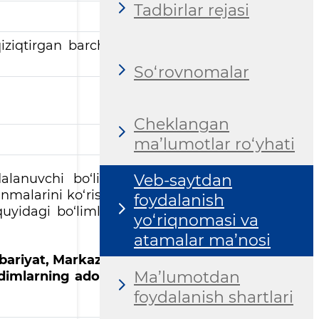
Tadbirlar rejasi
iziqtirgan barcha
So‘rovnomalar
Cheklangan
ma’lumotlar ro‘yhati
dalanuvchi bo‘lim
Veb-saytdan
nmalarini ko‘rishi
foydalanish
uyidagi bo‘limlar
yo‘riqnomasi va
atamalar ma’nosi
hbariyat, Markaziy
Ma’lumotdan
odimlarning adob-
foydalanish shartlari