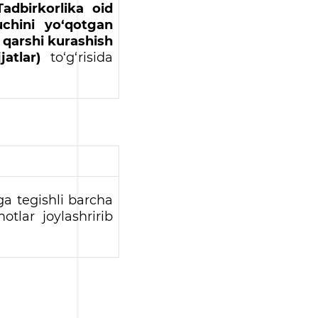
adbirkorlika oid
uchini yo‘qotgan
a qarshi kurashish
atlar)
to
‘
g
‘
risida
ga tegishli barcha
otlar joylashririb