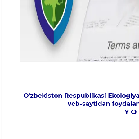
O
‘
zbekiston Respublikasi Ekologiya
veb-saytidan foydala
Y O 