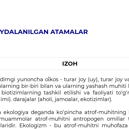
OYDALANILGAN ATAMALAR
IZOH
dimgi yunoncha oἶkos - turar joy (uy), turar joy va
larning bir-biri bilan va ularning yashash muhiti bi
 biotizimlarning tashkil etilishi va faoliyati to‘g‘
limi). darajalar (aholi, jamoalar, ekotizimlar).
 ekologiya deganda ko‘pincha atrof-muhitning h
muammolar atrof-muhitni antropogen omillar t
laridir. Ekologizm - bu atrof-muhitni muhofaza q