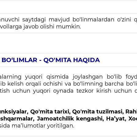
anuvchi saytdagi mavjud bo‘linmalardan o‘zini q
savollarga javob olishi mumkin.
 BO‘LIMLAR - QO'MITA HAQIDA
alarning yuqori qismida joylashgan bo‘lib foy
 kelish orqali ochishi va bo‘limning barcha bo‘li
ish uchun yuqori oynada tezkor kirish uchun q
funksiyalar, Qo'mita tarixi, Qo'mita tuzilmasi, Ra
boshqarmalar, Jamoatchilik kengashi, Ha’yat, X
isida ma’lumotlar yoritilgan.