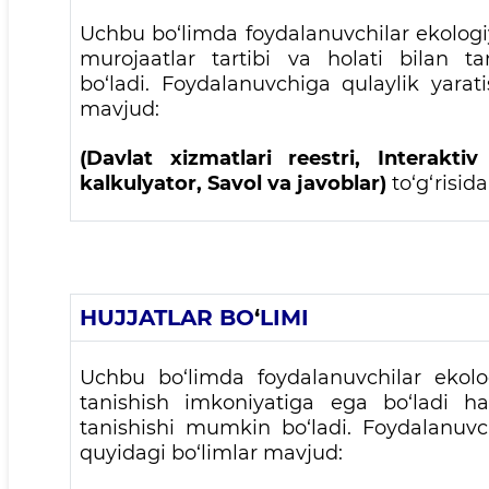
Uchbu bo‘limda foydalanuvchilar ekologiy
murojaatlar tartibi va holati bilan ta
bo‘ladi. Foydalanuvchiga qulaylik yara
mavjud:
(Davlat xizmatlari reestri, Interakti
kalkulyator, Savol va javoblar)
to
‘
g
‘
risid
HUJJATLAR BO
‘
LIMI
Uchbu bo‘limda foydalanuvchilar ekolog
tanishish imkoniyatiga ega bo‘ladi h
tanishishi mumkin bo‘ladi. Foydalanuvc
quyidagi bo‘limlar mavjud: