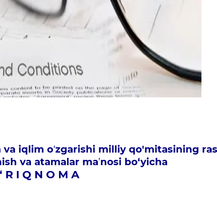
 va iqlim o
‘
zgarishi milliy qo'mitasining ra
nish
va atamalar ma
’
nosi bo‘
yicha
‘ R I Q N O M A