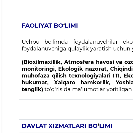
FAOLIYAT BO
‘
LIMI
Uchbu bo‘limda foydalanuvchilar ekol
foydalanuvchiga qulaylik yaratish uchun 
(Bioxilmaxillik, Atmosfera havosi va ozo
monitoringi, Ekologik nazorat, Chiqindil
muhofaza qilish texnologiyalari ITI, E
hukumat, Xalqaro hamkorlik, Yoshlar
tenglik)
to
‘
g
‘
risida ma
’
lumotlar yoritilgan
DAVLAT XIZMATLARI BO
‘
LIMI