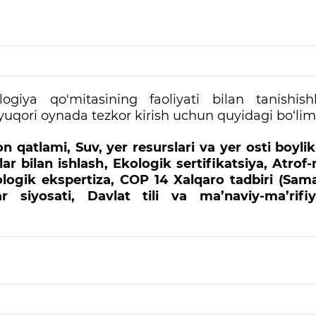
ogiya qo'mitasining faoliyati bilan tanishi
yuqori oynada tezkor kirish uchun quyidagi bo‘lim
n qatlami, Suv, yer resurslari va yer osti boyli
ar bilan ishlash, Ekologik sertifikatsiya, Atrof
kologik ekspertiza, COP 14 Xalqaro tadbiri (Sam
 siyosati, Davlat tili va ma’naviy-ma’rifi