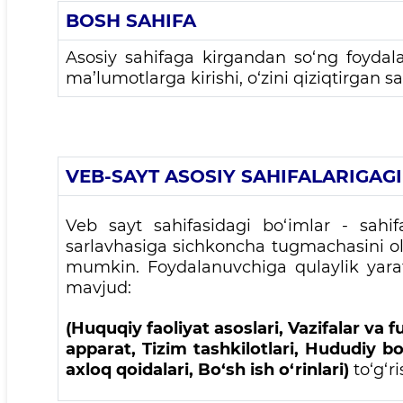
BOSH SAHIFA
Asosiy sahifaga kirgandan so‘ng foydal
ma’lumotlarga kirishi, o‘zini qiziqtirgan 
VEB-SAYT ASOSIY SAHIFALARIGAGI
Veb sayt sahifasidagi bo‘imlar - sahif
sarlavhasiga sichkoncha tugmachasini olib
mumkin. Foydalanuvchiga qulaylik yarat
mavjud:
(Huquqiy faoliyat asoslari, Vazifalar va 
apparat, Tizim tashkilotlari, Hududiy 
axloq qoidalari, Bo‘sh ish o‘rinlari)
to‘g‘r