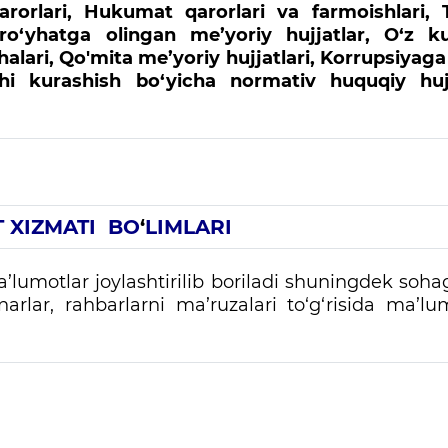
rorlari, Hukumat qarorlari va farmoishlari, T
 ro‘yhatga olingan me’yoriy hujjatlar, O‘z k
ihalari, Qo'mita me’yoriy hujjatlari, Korrupsiyag
shi kurashish bo‘yicha normativ huquqiy hujj
 XIZMATI BO
‘
LIMLARI
lumotlar joylashtirilib boriladi shuningdek soha
narlar, rahbarlarni ma’ruzalari to‘g‘risida ma’lum