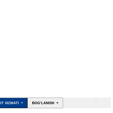
T XIZMATI
BOG‘LANISH