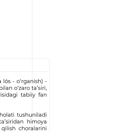
 lós - o‘rganish) -
lan o‘zaro ta’siri,
risidagi tabiiy fan
olati tushuniladi
a’siridan himoya
ilish choralarini