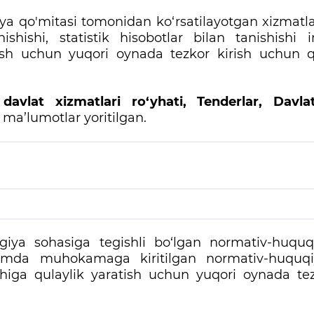
a qo'mitasi tomonidan ko‘rsatilayotgan xizmatlar
nishishi, statistik hisobotlar bilan tanishishi
tish uchun yuqori oynada tezkor kirish uchun q
v davlat xizmatlari ro‘yhati, Tenderlar, Davl
a ma
’
lumotlar yoritilgan.
iya sohasiga tegishli bo‘lgan normativ-huquqi
amda muhokamaga kiritilgan normativ-huquqiy
higa qulaylik yaratish uchun yuqori oynada te