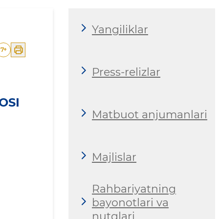
Yangiliklar
7
+
Press-relizlar
OSI
Matbuot anjumanlari
Majlislar
Rahbariyatning
bayonotlari va
nutqlari