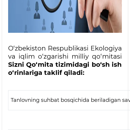
O‘zbekiston Respublikasi Ekologiya
va iqlim o‘zgarishi milliy qo‘mitasi
Sizni Qo‘mita
tizimidagi bo‘sh ish
o‘rinlariga taklif qiladi:
Tanlovning suhbat bosqichida beriladigan sa