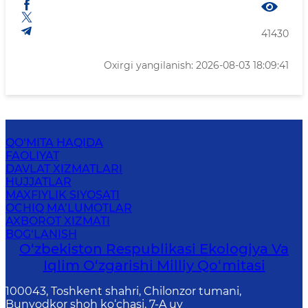
41430
Oxirgi yangilanish: 2026-08-03 18:09:41
QO‘MITA HAQIDA
FAOLIYAT
DAVLAT XIZMATLARI
HUJJATLAR
MAXFIYLIK SIYOSATI
OCHIQ MA’LUMOTLAR
AXBOROT XIZMATI
BOG‘LANISH
O‘zbekiston Respublikasi Ekologiya Va
Iqlim O‘zgarishi Milliy Qo‘mitasi
100043, Toshkent shahri, Chilonzor tumani,
Bunyodkor shoh ko‘chasi, 7-A uy