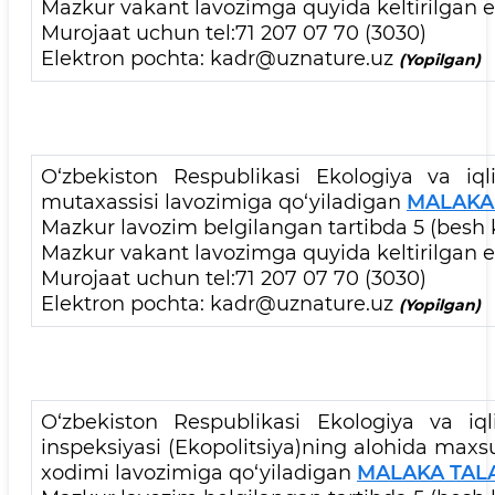
Mazkur vakant lavozimga quyida keltirilgan el
Murojaat uchun tel:71 207 07 70 (3030)
Elektron pochta: kadr@uznature.uz
(Yopilgan)
O‘zbekiston Respublikasi Ekologiya va iql
mutaxassisi lavozimiga qo‘yiladigan
MALAKA
Mazkur lavozim belgilangan tartibda 5 (besh 
Mazkur vakant lavozimga quyida keltirilgan el
Murojaat uchun tel:71 207 07 70 (3030)
Elektron pochta: kadr@uznature.uz
(Yopilgan)
O‘zbekiston Respublikasi Ekologiya va iql
inspeksiyasi (Ekopolitsiya)ning alohida maxs
xodimi lavozimiga qo‘yiladigan
MALAKA TAL