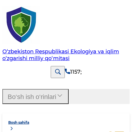
O‘zbekiston Respublikasi Ekologiya va iqlim
o‘zgarishi milliy qo‘mitasi
1157
;
Bo‘sh ish o‘rinlari
Bosh sahifa