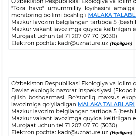
O‘zbekiston Respublikasi Ekologiya va iqlim o‘
"Toza havo" umummilliy loyihasini amalga 
monitoring bo‘limi boshlig‘i
MALAKA TALABL
Mazkur lavozim belgilangan tartibda 5 (besh k
Mazkur vakant lavozimga quyida keltirilgan el
Murojaat uchun tel:71 207 07 70 (3030)
Elektron pochta: kadr@uznature.uz
(Yopilgan)
O‘zbekiston Respublikasi Ekologiya va iqlim o‘
Davlat ekologik nazorat inspeksiyasi (Ekopol
qilish boshqarmasi, Bo‘stonliq maxsus ekopo
lavozimiga qo‘yiladigan
MALAKA TALABLARI
Mazkur lavozim belgilangan tartibda 5 (besh 
Mazkur vakant lavozimga quyida keltirilgan el
Murojaat uchun tel:71 207 07 70 (3030)
Elektron pochta: kadr@uznature.uz
(Yopilgan)