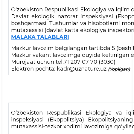
O‘zbekiston Respublikasi Ekologiya va iqlim o‘
Davlat ekologik nazorat inspeksiyasi (Ekopo
boshqarmasi, Tushumlar va hisobotlarni monito
mutaxassisi (davlat katta ekologiya inspektor
MALAKA TALABLARI
Mazkur lavozim belgilangan tartibda 5 (besh 
Mazkur vakant lavozimga quyida keltirilgan el
Murojaat uchun tel:71 207 07 70 (3030)
Elektron pochta: kadr@uznature.uz
(Yopilgan)
O‘zbekiston Respublikasi Ekologiya va iql
inspeksiyasi (Ekopolitsiya) Ekopolitsiyan
mutaxassisi-tezkor xodimi lavozimiga qo‘yil