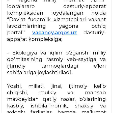
idoralararo dasturiy-apparat
kompleksidan foydalangan holda
“Davlat fuqarolik xizmatchilari vakant
lavozimlarining yagona ochiq
portali”
vacancy.argos.uz
dasturiy-
apparat kompleksiga;
- Ekologiya va iqlim o‘zgarishi milliy
qo‘mitasining rasmiy veb-saytiga va
ijtimoiy tarmoqlardagi e’lon
sahifalariga joylashtiriladi.
Yoshi, millati, jinsi, ijtimoiy kelib
chiqishi, mulkiy va mansab
mavqeyidan qat’iy nazar, o‘zlarining
kasbiy, ishbilarmonlik, shaxsiy va
axloqiy fazilatlar hamda ma’lumot