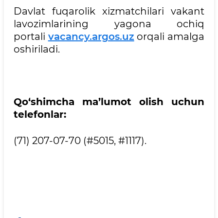
Davlat fuqarolik xizmatchilari vakant
lavozimlarining yagona ochiq
portali
vacancy.argos.uz
orqali amalga
oshiriladi.
Qo‘shimcha ma’lumot olish uchun
telefonlar:
(71) 207-07-70 (#5015, #1117).