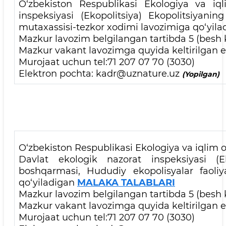
O‘zbekiston Respublikasi Ekologiya va iql
inspeksiyasi (Ekopolitsiya) Ekopolitsiyan
mutaxassisi-tezkor xodimi lavozimiga qo‘yila
Mazkur lavozim belgilangan tartibda 5 (besh k
Mazkur vakant lavozimga quyida keltirilgan el
Murojaat uchun tel:71 207 07 70 (3030)
Elektron pochta: kadr@uznature.uz
(Yopilgan)
O‘zbekiston Respublikasi Ekologiya va iqlim o‘
Davlat ekologik nazorat inspeksiyasi (Eko
boshqarmasi, Hududiy ekopolisyalar faoliy
qo‘yiladigan
MALAKA TALABLARI
Mazkur lavozim belgilangan tartibda 5 (besh k
Mazkur vakant lavozimga quyida keltirilgan el
Murojaat uchun tel:71 207 07 70 (3030)