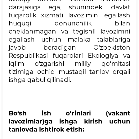
darajasiga ega, shunindek, davlat
fuqarolik xizmati lavozimini egallash
huquqi qonunchilik bilan
cheklanmagan va tegishli lavozimni
egallash uchun malaka talablariga
javob beradigan O‘zbekiston
Respublikasi fuqarolari Ekologiya va
iqlim o‘zgarishi milliy qo‘mitasi
tizimiga ochiq mustaqil tanlov orqali
ishga qabul qilinadi.
Bo‘sh ish o‘rinlari (vakant
lavozimlar)ga ishga kirish uchun
tanlovda ishtirok etish: