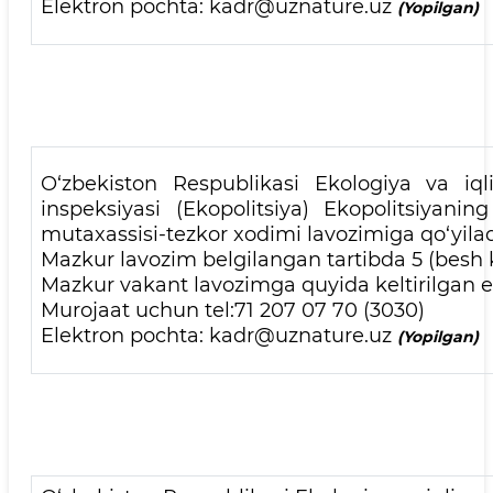
Elektron pochta: kadr@uznature.uz
(Yopilgan)
O‘zbekiston Respublikasi Ekologiya va iql
inspeksiyasi (Ekopolitsiya) Ekopolitsiyan
mutaxassisi-tezkor xodimi lavozimiga qo‘yil
Mazkur lavozim belgilangan tartibda 5 (besh k
Mazkur vakant lavozimga quyida keltirilgan el
Murojaat uchun tel:71 207 07 70 (3030)
Elektron pochta: kadr@uznature.uz
(Yopilgan)