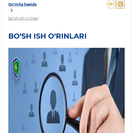
16
+
Qo'mita haqida
Bo‘sh ish o‘rinlari
BO‘SH ISH O‘RINLARI