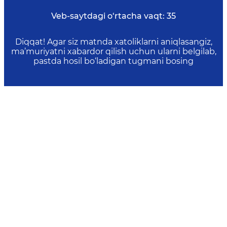
Veb-saytdagi o‘rtacha vaqt:
35
Diqqat! Agar siz matnda xatoliklarni aniqlasangiz,
ma’muriyatni xabardor qilish uchun ularni belgilab,
pastda hosil bo‘ladigan tugmani bosing