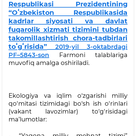
Respublikasi Prezidentining
“Oʻzbekiston Respublikasida
kadrlar siyosati va davlat
fuqarolik xizmati tizimini tubdan
takomillashtirish chora-tadbirlari
toʻgʻrisida”
2019-yil 3-oktabrdagi
PF–5843-son
Farmoni talablariga
muvofiq amalga oshiriladi.
Ekologiya va iqlim o‘zgarishi milliy
qo‘mitasi tizimidagi bo‘sh ish o‘rinlari
(vakant lavozimlar) to‘g‘risidagi
ma’lumotlar:
- “Yagona milliy mehnat tizimi”