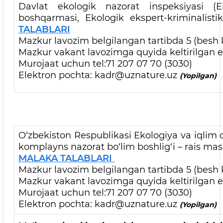
Davlat ekologik nazorat inspeksiyasi (Eko
boshqarmasi, Ekologik ekspert-kriminalisti
TALABLARI
Mazkur lavozim belgilangan tartibda 5 (besh 
Mazkur vakant lavozimga quyida keltirilgan el
Murojaat uchun tel:71 207 07 70 (3030)
Elektron pochta: kadr@uznature.uz
(Yopilgan)
O‘zbekiston Respublikasi Ekologiya va iqlim o
komplayns nazorat bo‘lim boshlig‘i – rais mas
MALAKA TALABLARI
Mazkur lavozim belgilangan tartibda 5 (besh 
Mazkur vakant lavozimga quyida keltirilgan el
Murojaat uchun tel:71 207 07 70 (3030)
Elektron pochta: kadr@uznature.uz
(Yopilgan)