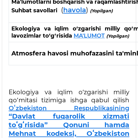
Ma'lumotlarni boshqarish va raqamlashtiris
(
havola
)
Suhbat savollari
(Yopilgan)
Ekologiya va iqlim o‘zgarishi milliy qo‘m
lavozimlar to‘g‘risida
MA'LUMOT
(Yopilgan)
Atmosfera havosi muhofazasini ta'minl
Ekologiya va iqlim o‘zgarishi milliy
qo‘mitasi tizimiga ishga qabul qilish
Oʻzbekiston Respublikasining
“Davlat fuqarolik xizmati
toʻgʻrisida” Qonuni hamda
Mehnat kodeksi, Oʻzbekiston