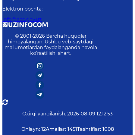
Elektron pochta
:
info@eco.gov.uz
© 2001-
2026
Barcha huquqlar
himoyalangan. Ushbu veb-saytdagi
ma’lumotlardan foydalanganda havola
ko‘rsatilishi shart.
Oxirgi yangilanish
:
2026-08-09 12:12:53
Onlayn:
12
Amallar:
1451
Tashriflar:
1008