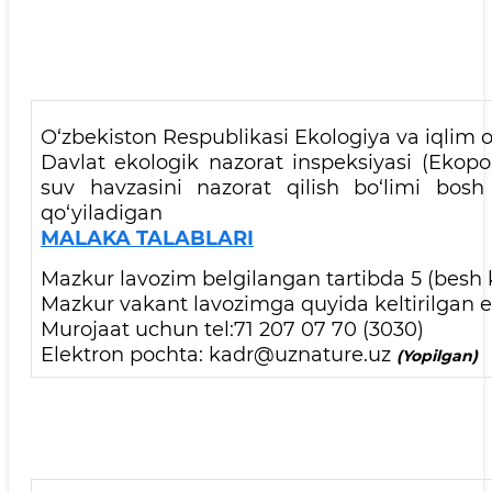
O‘zbekiston Respublikasi Ekologiya va iqlim o‘
Davlat ekologik nazorat inspeksiyasi (Ekopo
suv havzasini nazorat qilish bo‘limi bosh
qo‘yiladigan
MALAKA TALABLARI
Mazkur lavozim belgilangan tartibda 5 (besh k
Mazkur vakant lavozimga quyida keltirilgan el
Murojaat uchun tel:71 207 07 70 (3030)
Elektron pochta: kadr@uznature.uz
(Yopilgan)